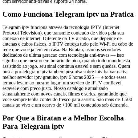
com servidor anti-travas e suporte 24 horas.
Como Funciona Telegram iptv na Pratica
Telegram iptv funciona atraves da tecnologia IPTV (Internet
Protocol Television), que transmite conteudo de video pela sua
conexao de internet. Diferente da TV a cabo, que depende de
antenas e cabos fisicos, o IPTV entrega tudo pelo Wi-Fi ou cabo de
rede que voce ja tem em casa. Na Biratan, usamos servidores
dedicados de ultima geracao com tecnologia anti-travas — isso
significa que mesmo em horario de pico, quando todo mundo esta
assistindo ao jogo, seu sinal continua estavel e sem quedas. Quem
busca por telegram iptv tambem pesquisa sobre iptv baixar na tv,
melhor servidor iptv gratuito, iptv 6 horas 2025 — e todos esses
termos levam ao mesmo lugar: um servico de IPTV confiavel,
estavel e com preco justo. Nosso catalogo e atualizado
semanalmente com novos canais, filmes e series, garantindo que
voce sempre tenha conteudo fresco para assistir. Sao mais de 1.500
canais ao vivo e um acervo de +100 mil conteudos sob demanda.
Por Que a Biratan e a Melhor Escolha
Para Telegram iptv