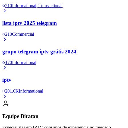
210
Informational, Transactional
lista iptv 2025 telegram
210
Commercial
grupo telegram iptv grátis 2024
170
Informational
iptv
201.0K
Informational
Equipe Biratan
Especialistas em IPTV com anos de experiencia no mercado