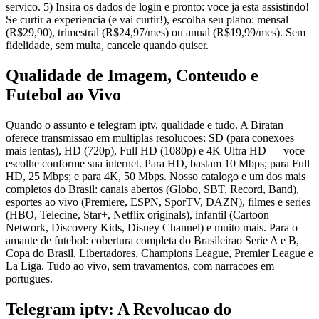
servico. 5) Insira os dados de login e pronto: voce ja esta assistindo!
Se curtir a experiencia (e vai curtir!), escolha seu plano: mensal
(R$29,90), trimestral (R$24,97/mes) ou anual (R$19,99/mes). Sem
fidelidade, sem multa, cancele quando quiser.
Qualidade de Imagem, Conteudo e
Futebol ao Vivo
Quando o assunto e telegram iptv, qualidade e tudo. A Biratan
oferece transmissao em multiplas resolucoes: SD (para conexoes
mais lentas), HD (720p), Full HD (1080p) e 4K Ultra HD — voce
escolhe conforme sua internet. Para HD, bastam 10 Mbps; para Full
HD, 25 Mbps; e para 4K, 50 Mbps. Nosso catalogo e um dos mais
completos do Brasil: canais abertos (Globo, SBT, Record, Band),
esportes ao vivo (Premiere, ESPN, SporTV, DAZN), filmes e series
(HBO, Telecine, Star+, Netflix originals), infantil (Cartoon
Network, Discovery Kids, Disney Channel) e muito mais. Para o
amante de futebol: cobertura completa do Brasileirao Serie A e B,
Copa do Brasil, Libertadores, Champions League, Premier League e
La Liga. Tudo ao vivo, sem travamentos, com narracoes em
portugues.
Telegram iptv: A Revolucao do