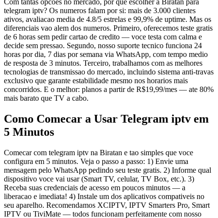
Com tantas opcoes no mercado, por que escolher a Biratan para
telegram iptv? Os numeros falam por si: mais de 3.000 clientes
ativos, avaliacao media de 4.8/5 estrelas e 99,9% de uptime. Mas os
diferenciais vao alem dos numeros. Primeiro, oferecemos teste gratis
de 6 horas sem pedir cartao de credito — voce testa com calma e
decide sem pressao. Segundo, nosso suporte tecnico funciona 24
horas por dia, 7 dias por semana via WhatsApp, com tempo medio
de resposta de 3 minutos. Terceiro, trabalhamos com as melhores
tecnologias de transmissao do mercado, incluindo sistema anti-travas
exclusivo que garante estabilidade mesmo nos horarios mais
concorridos. E o melhor: planos a partir de R$19,99/mes — ate 80%
mais barato que TV a cabo.
Como Comecar a Usar Telegram iptv em
5 Minutos
Comecar com telegram iptv na Biratan e tao simples que voce
configura em 5 minutos. Veja o passo a passo: 1) Envie uma
mensagem pelo WhatsApp pedindo seu teste gratis. 2) Informe qual
dispositivo voce vai usar (Smart TV, celular, TV Box, etc.). 3)
Receba suas credenciais de acesso em poucos minutos — a
liberacao e imediata! 4) Instale um dos aplicativos compativeis no
seu aparelho. Recomendamos XCIPTV, IPTV Smarters Pro, Smart
IPTV ou TiviMate — todos funcionam perfeitamente com nosso