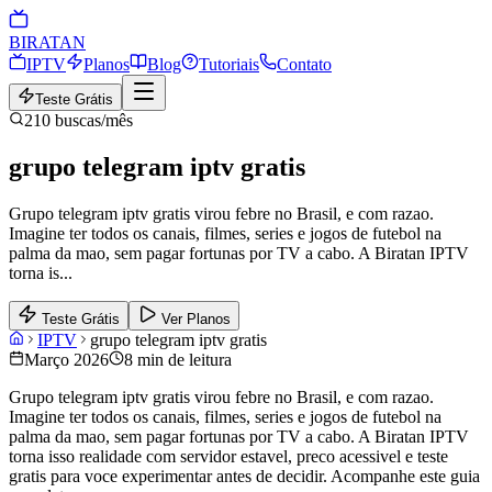
BIRA
TAN
IPTV
Planos
Blog
Tutoriais
Contato
Teste Grátis
210
buscas/mês
grupo telegram iptv gratis
Grupo telegram iptv gratis virou febre no Brasil, e com razao.
Imagine ter todos os canais, filmes, series e jogos de futebol na
palma da mao, sem pagar fortunas por TV a cabo. A Biratan IPTV
torna is
...
Teste Grátis
Ver Planos
IPTV
grupo telegram iptv gratis
Março 2026
8 min de leitura
Grupo telegram iptv gratis virou febre no Brasil, e com razao.
Imagine ter todos os canais, filmes, series e jogos de futebol na
palma da mao, sem pagar fortunas por TV a cabo. A Biratan IPTV
torna isso realidade com servidor estavel, preco acessivel e teste
gratis para voce experimentar antes de decidir. Acompanhe este guia