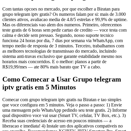
Com tantas opcoes no mercado, por que escolher a Biratan para
grupo telegram iptv gratis? Os numeros falam por si: mais de 3.000
clientes ativos, avaliacao media de 4.8/5 estrelas e 99,9% de uptime.
Mas os diferenciais vao alem dos numeros. Primeiro, oferecemos
teste gratis de 6 horas sem pedir cartao de credito — voce testa com
calma e decide sem pressao. Segundo, nosso suporte tecnico
funciona 24 horas por dia, 7 dias por semana via WhatsApp, com
tempo medio de resposta de 3 minutos. Terceiro, trabalhamos com
as melhores tecnologias de transmissao do mercado, incluindo
sistema anti-travas exclusivo que garante estabilidade mesmo nos
horarios mais concorridos. E o melhor: planos a partir de
R$19,99/mes — ate 80% mais barato que TV a cabo.
Como Comecar a Usar Grupo telegram
iptv gratis em 5 Minutos
Comecar com grupo telegram iptv gratis na Biratan e tao simples
que voce configura em 5 minutos. Veja o passo a passo: 1) Envie
uma mensagem pelo WhatsApp pedindo seu teste gratis. 2) Informe
qual dispositivo voce vai usar (Smart TV, celular, TV Box, etc.). 3)
Receba suas credenciais de acesso em poucos minutos — a
liberacao e imediata! 4) Instale um dos aplicativos compativeis no