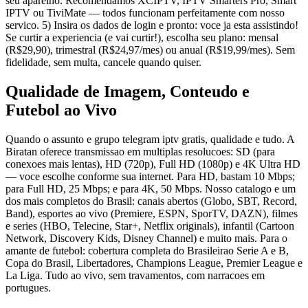
seu aparelho. Recomendamos XCIPTV, IPTV Smarters Pro, Smart
IPTV ou TiviMate — todos funcionam perfeitamente com nosso
servico. 5) Insira os dados de login e pronto: voce ja esta assistindo!
Se curtir a experiencia (e vai curtir!), escolha seu plano: mensal
(R$29,90), trimestral (R$24,97/mes) ou anual (R$19,99/mes). Sem
fidelidade, sem multa, cancele quando quiser.
Qualidade de Imagem, Conteudo e
Futebol ao Vivo
Quando o assunto e grupo telegram iptv gratis, qualidade e tudo. A
Biratan oferece transmissao em multiplas resolucoes: SD (para
conexoes mais lentas), HD (720p), Full HD (1080p) e 4K Ultra HD
— voce escolhe conforme sua internet. Para HD, bastam 10 Mbps;
para Full HD, 25 Mbps; e para 4K, 50 Mbps. Nosso catalogo e um
dos mais completos do Brasil: canais abertos (Globo, SBT, Record,
Band), esportes ao vivo (Premiere, ESPN, SporTV, DAZN), filmes
e series (HBO, Telecine, Star+, Netflix originals), infantil (Cartoon
Network, Discovery Kids, Disney Channel) e muito mais. Para o
amante de futebol: cobertura completa do Brasileirao Serie A e B,
Copa do Brasil, Libertadores, Champions League, Premier League e
La Liga. Tudo ao vivo, sem travamentos, com narracoes em
portugues.