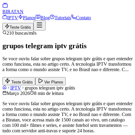
BIRA
TAN
IPTV
Planos
Blog
Tutoriais
Contato
Teste Grátis
210
buscas/mês
grupos telegram iptv grátis
Se voce ouviu falar sobre grupos telegram iptv grátis e quer entender
como funciona, esta no artigo certo. A tecnologia IPTV transformou
a forma como o mundo assiste TV, e no Brasil nao e diferente. C
...
Teste Grátis
Ver Planos
IPTV
grupos telegram iptv grátis
Março 2026
8 min de leitura
Se voce ouviu falar sobre grupos telegram iptv grátis e quer entender
como funciona, esta no artigo certo. A tecnologia IPTV transformou
a forma como o mundo assiste TV, e no Brasil nao e diferente. Com
a Biratan, voce acessa mais de 1500 canais ao vivo, um catalogo
com 100 mil+ filmes e series, e assiste futebol sem travamentos —
tudo com servidor anti-travas e suporte 24 horas.