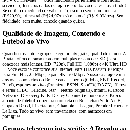
IPTV ou TiviMate — todos funcionam perfeitamente com nosso
servico. 5) Insira os dados de login e pronto: voce ja esta assistindo!
Se curtir a experiencia (e vai curtir!), escolha seu plano: mensal
(R$29,90), trimestral (R$24,97/mes) ou anual (R$19,99/mes). Sem
fidelidade, sem multa, cancele quando quiser.
Qualidade de Imagem, Conteudo e
Futebol ao Vivo
Quando o assunto e grupos telegram iptv grátis, qualidade e tudo. A
Biratan oferece transmissao em multiplas resolucoes: SD (para
conexoes mais lentas), HD (720p), Full HD (1080p) e 4K Ultra HD
— voce escolhe conforme sua internet. Para HD, bastam 10 Mbps;
para Full HD, 25 Mbps; e para 4K, 50 Mbps. Nosso catalogo e um
dos mais completos do Brasil: canais abertos (Globo, SBT, Record,
Band), esportes ao vivo (Premiere, ESPN, SporTV, DAZN), filmes
e series (HBO, Telecine, Star+, Netflix originals), infantil (Cartoon
Network, Discovery Kids, Disney Channel) e muito mais. Para o
amante de futebol: cobertura completa do Brasileirao Serie A e B,
Copa do Brasil, Libertadores, Champions League, Premier League e
La Liga. Tudo ao vivo, sem travamentos, com narracoes em
portugues.
Grupos telegram iptv grátis: A Revolucao