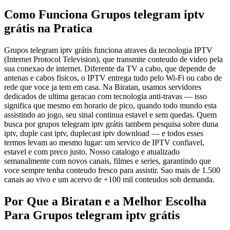
Como Funciona Grupos telegram iptv
grátis na Pratica
Grupos telegram iptv grátis funciona atraves da tecnologia IPTV
(Internet Protocol Television), que transmite conteudo de video pela
sua conexao de internet. Diferente da TV a cabo, que depende de
antenas e cabos fisicos, o IPTV entrega tudo pelo Wi-Fi ou cabo de
rede que voce ja tem em casa. Na Biratan, usamos servidores
dedicados de ultima geracao com tecnologia anti-travas — isso
significa que mesmo em horario de pico, quando todo mundo esta
assistindo ao jogo, seu sinal continua estavel e sem quedas. Quem
busca por grupos telegram iptv grátis tambem pesquisa sobre duna
iptv, duple cast iptv, duplecast iptv download — e todos esses
termos levam ao mesmo lugar: um servico de IPTV confiavel,
estavel e com preco justo. Nosso catalogo e atualizado
semanalmente com novos canais, filmes e series, garantindo que
voce sempre tenha conteudo fresco para assistir. Sao mais de 1.500
canais ao vivo e um acervo de +100 mil conteudos sob demanda.
Por Que a Biratan e a Melhor Escolha
Para Grupos telegram iptv grátis