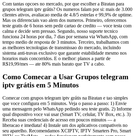
Com tantas opcoes no mercado, por que escolher a Biratan para
grupos telegram iptv grátis? Os numeros falam por si: mais de 3.000
clientes ativos, avaliacao media de 4.8/5 estrelas e 99,9% de uptime.
Mas os diferenciais vao alem dos numeros. Primeiro, oferecemos
teste gratis de 6 horas sem pedir cartao de credito — voce testa com
calma e decide sem pressao. Segundo, nosso suporte tecnico
funciona 24 horas por dia, 7 dias por semana via WhatsApp, com
tempo medio de resposta de 3 minutos. Terceiro, trabalhamos com
as melhores tecnologias de transmissao do mercado, incluindo
sistema anti-travas exclusivo que garante estabilidade mesmo nos
horarios mais concorridos. E o melhor: planos a partir de
R$19,99/mes — ate 80% mais barato que TV a cabo.
Como Comecar a Usar Grupos telegram
iptv grátis em 5 Minutos
Comecar com grupos telegram iptv grátis na Biratan e tao simples
que voce configura em 5 minutos. Veja o passo a passo: 1) Envie
uma mensagem pelo WhatsApp pedindo seu teste gratis. 2) Informe
qual dispositivo voce vai usar (Smart TV, celular, TV Box, etc.). 3)
Receba suas credenciais de acesso em poucos minutos — a
liberacao e imediata! 4) Instale um dos aplicativos compativeis no
seu aparelho. Recomendamos XCIPTV, IPTV Smarters Pro, Smart