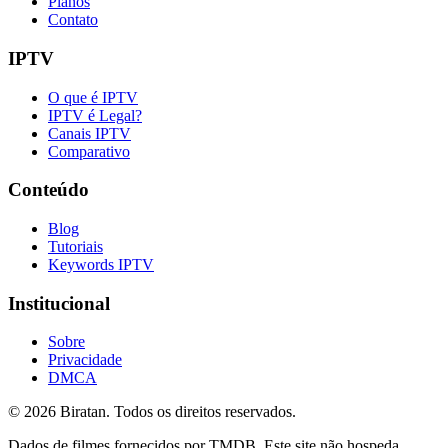
Planos
Contato
IPTV
O que é IPTV
IPTV é Legal?
Canais IPTV
Comparativo
Conteúdo
Blog
Tutoriais
Keywords IPTV
Institucional
Sobre
Privacidade
DMCA
©
2026
Biratan. Todos os direitos reservados.
Dados de filmes fornecidos por TMDB. Este site não hospeda