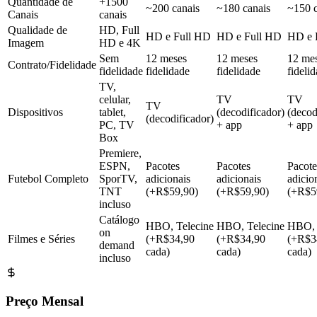
Quantidade de
+1500
~200 canais
~180 canais
~150 c
Canais
canais
Qualidade de
HD, Full
HD e Full HD
HD e Full HD
HD e 
Imagem
HD e 4K
Sem
12 meses
12 meses
12 me
Contrato/Fidelidade
fidelidade
fidelidade
fidelidade
fideli
TV,
celular,
TV
TV
TV
Dispositivos
tablet,
(decodificador)
(decod
(decodificador)
PC, TV
+ app
+ app
Box
Premiere,
ESPN,
Pacotes
Pacotes
Pacote
Futebol Completo
SporTV,
adicionais
adicionais
adicio
TNT
(+R$59,90)
(+R$59,90)
(+R$5
incluso
Catálogo
HBO, Telecine
HBO, Telecine
HBO, 
on
Filmes e Séries
(+R$34,90
(+R$34,90
(+R$3
demand
cada)
cada)
cada)
incluso
Preço Mensal