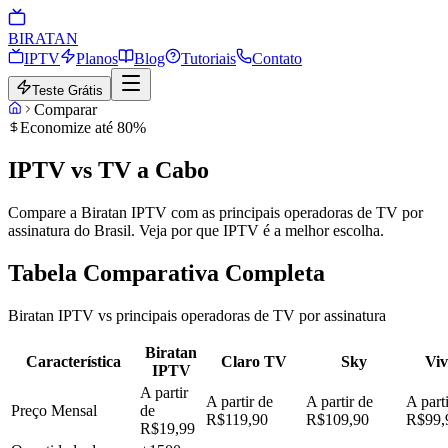
BIRA
TAN
IPTV
Planos
Blog
Tutoriais
Contato
Teste Grátis
Comparar
Economize até 80%
IPTV vs
TV a Cabo
Compare a Biratan IPTV com as principais operadoras de TV por
assinatura do Brasil. Veja por que IPTV é a melhor escolha.
Tabela Comparativa Completa
Biratan IPTV vs principais operadoras de TV por assinatura
Biratan
Característica
Claro TV
Sky
Vi
IPTV
A partir
A partir de
A partir de
A part
Preço Mensal
de
R$119,90
R$109,90
R$99,
R$19,99