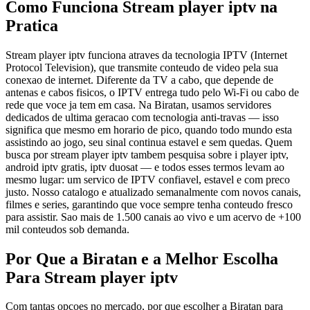
Como Funciona Stream player iptv na
Pratica
Stream player iptv funciona atraves da tecnologia IPTV (Internet
Protocol Television), que transmite conteudo de video pela sua
conexao de internet. Diferente da TV a cabo, que depende de
antenas e cabos fisicos, o IPTV entrega tudo pelo Wi-Fi ou cabo de
rede que voce ja tem em casa. Na Biratan, usamos servidores
dedicados de ultima geracao com tecnologia anti-travas — isso
significa que mesmo em horario de pico, quando todo mundo esta
assistindo ao jogo, seu sinal continua estavel e sem quedas. Quem
busca por stream player iptv tambem pesquisa sobre i player iptv,
android iptv gratis, iptv duosat — e todos esses termos levam ao
mesmo lugar: um servico de IPTV confiavel, estavel e com preco
justo. Nosso catalogo e atualizado semanalmente com novos canais,
filmes e series, garantindo que voce sempre tenha conteudo fresco
para assistir. Sao mais de 1.500 canais ao vivo e um acervo de +100
mil conteudos sob demanda.
Por Que a Biratan e a Melhor Escolha
Para Stream player iptv
Com tantas opcoes no mercado, por que escolher a Biratan para