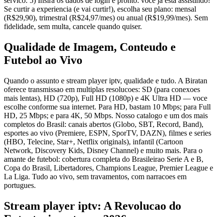
servico. 5) Insira os dados de login e pronto: voce ja esta assistindo!
Se curtir a experiencia (e vai curtir!), escolha seu plano: mensal
(R$29,90), trimestral (R$24,97/mes) ou anual (R$19,99/mes). Sem
fidelidade, sem multa, cancele quando quiser.
Qualidade de Imagem, Conteudo e
Futebol ao Vivo
Quando o assunto e stream player iptv, qualidade e tudo. A Biratan
oferece transmissao em multiplas resolucoes: SD (para conexoes
mais lentas), HD (720p), Full HD (1080p) e 4K Ultra HD — voce
escolhe conforme sua internet. Para HD, bastam 10 Mbps; para Full
HD, 25 Mbps; e para 4K, 50 Mbps. Nosso catalogo e um dos mais
completos do Brasil: canais abertos (Globo, SBT, Record, Band),
esportes ao vivo (Premiere, ESPN, SporTV, DAZN), filmes e series
(HBO, Telecine, Star+, Netflix originals), infantil (Cartoon
Network, Discovery Kids, Disney Channel) e muito mais. Para o
amante de futebol: cobertura completa do Brasileirao Serie A e B,
Copa do Brasil, Libertadores, Champions League, Premier League e
La Liga. Tudo ao vivo, sem travamentos, com narracoes em
portugues.
Stream player iptv: A Revolucao do