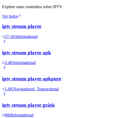
Explore mais conteúdos sobre IPTV
Ver todos
iptv stream player
27.1K
Informational
iptv stream player apk
2.4K
Informational
iptv stream player apkpure
1.6K
Navigational, Transactional
iptv stream player grátis
880
Informational