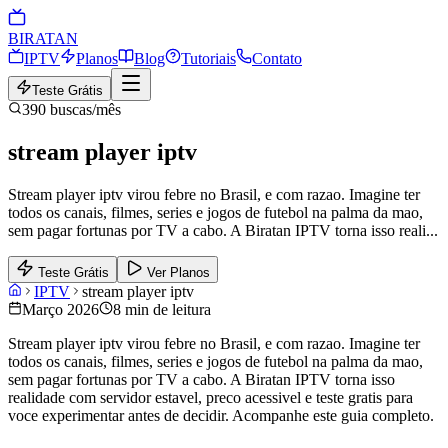
BIRA
TAN
IPTV
Planos
Blog
Tutoriais
Contato
Teste Grátis
390
buscas/mês
stream player iptv
Stream player iptv virou febre no Brasil, e com razao. Imagine ter
todos os canais, filmes, series e jogos de futebol na palma da mao,
sem pagar fortunas por TV a cabo. A Biratan IPTV torna isso reali
...
Teste Grátis
Ver Planos
IPTV
stream player iptv
Março 2026
8 min de leitura
Stream player iptv virou febre no Brasil, e com razao. Imagine ter
todos os canais, filmes, series e jogos de futebol na palma da mao,
sem pagar fortunas por TV a cabo. A Biratan IPTV torna isso
realidade com servidor estavel, preco acessivel e teste gratis para
voce experimentar antes de decidir. Acompanhe este guia completo.