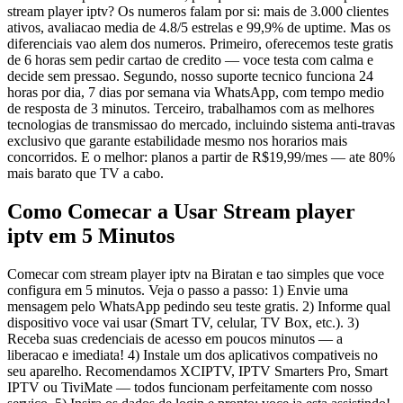
stream player iptv? Os numeros falam por si: mais de 3.000 clientes
ativos, avaliacao media de 4.8/5 estrelas e 99,9% de uptime. Mas os
diferenciais vao alem dos numeros. Primeiro, oferecemos teste gratis
de 6 horas sem pedir cartao de credito — voce testa com calma e
decide sem pressao. Segundo, nosso suporte tecnico funciona 24
horas por dia, 7 dias por semana via WhatsApp, com tempo medio
de resposta de 3 minutos. Terceiro, trabalhamos com as melhores
tecnologias de transmissao do mercado, incluindo sistema anti-travas
exclusivo que garante estabilidade mesmo nos horarios mais
concorridos. E o melhor: planos a partir de R$19,99/mes — ate 80%
mais barato que TV a cabo.
Como Comecar a Usar Stream player
iptv em 5 Minutos
Comecar com stream player iptv na Biratan e tao simples que voce
configura em 5 minutos. Veja o passo a passo: 1) Envie uma
mensagem pelo WhatsApp pedindo seu teste gratis. 2) Informe qual
dispositivo voce vai usar (Smart TV, celular, TV Box, etc.). 3)
Receba suas credenciais de acesso em poucos minutos — a
liberacao e imediata! 4) Instale um dos aplicativos compativeis no
seu aparelho. Recomendamos XCIPTV, IPTV Smarters Pro, Smart
IPTV ou TiviMate — todos funcionam perfeitamente com nosso