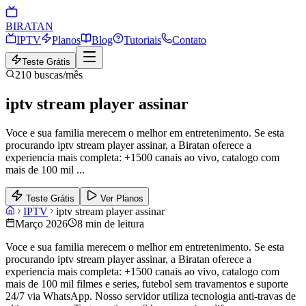
BIRA
TAN
IPTV
Planos
Blog
Tutoriais
Contato
Teste Grátis
210
buscas/mês
iptv stream player assinar
Voce e sua familia merecem o melhor em entretenimento. Se esta
procurando iptv stream player assinar, a Biratan oferece a
experiencia mais completa: +1500 canais ao vivo, catalogo com
mais de 100 mil
...
Teste Grátis
Ver Planos
IPTV
iptv stream player assinar
Março 2026
8 min de leitura
Voce e sua familia merecem o melhor em entretenimento. Se esta
procurando iptv stream player assinar, a Biratan oferece a
experiencia mais completa: +1500 canais ao vivo, catalogo com
mais de 100 mil filmes e series, futebol sem travamentos e suporte
24/7 via WhatsApp. Nosso servidor utiliza tecnologia anti-travas de