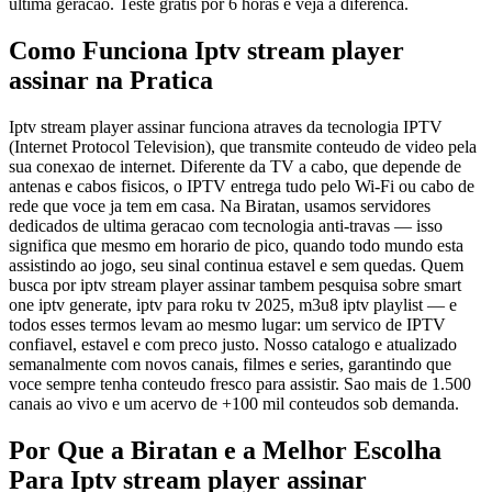
ultima geracao. Teste gratis por 6 horas e veja a diferenca.
Como Funciona Iptv stream player
assinar na Pratica
Iptv stream player assinar funciona atraves da tecnologia IPTV
(Internet Protocol Television), que transmite conteudo de video pela
sua conexao de internet. Diferente da TV a cabo, que depende de
antenas e cabos fisicos, o IPTV entrega tudo pelo Wi-Fi ou cabo de
rede que voce ja tem em casa. Na Biratan, usamos servidores
dedicados de ultima geracao com tecnologia anti-travas — isso
significa que mesmo em horario de pico, quando todo mundo esta
assistindo ao jogo, seu sinal continua estavel e sem quedas. Quem
busca por iptv stream player assinar tambem pesquisa sobre smart
one iptv generate, iptv para roku tv 2025, m3u8 iptv playlist — e
todos esses termos levam ao mesmo lugar: um servico de IPTV
confiavel, estavel e com preco justo. Nosso catalogo e atualizado
semanalmente com novos canais, filmes e series, garantindo que
voce sempre tenha conteudo fresco para assistir. Sao mais de 1.500
canais ao vivo e um acervo de +100 mil conteudos sob demanda.
Por Que a Biratan e a Melhor Escolha
Para Iptv stream player assinar