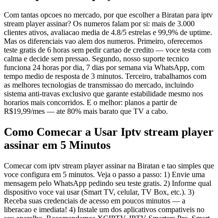
Com tantas opcoes no mercado, por que escolher a Biratan para iptv
stream player assinar? Os numeros falam por si: mais de 3.000
clientes ativos, avaliacao media de 4.8/5 estrelas e 99,9% de uptime.
Mas os diferenciais vao alem dos numeros. Primeiro, oferecemos
teste gratis de 6 horas sem pedir cartao de credito — voce testa com
calma e decide sem pressao. Segundo, nosso suporte tecnico
funciona 24 horas por dia, 7 dias por semana via WhatsApp, com
tempo medio de resposta de 3 minutos. Terceiro, trabalhamos com
as melhores tecnologias de transmissao do mercado, incluindo
sistema anti-travas exclusivo que garante estabilidade mesmo nos
horarios mais concorridos. E o melhor: planos a partir de
R$19,99/mes — ate 80% mais barato que TV a cabo.
Como Comecar a Usar Iptv stream player
assinar em 5 Minutos
Comecar com iptv stream player assinar na Biratan e tao simples que
voce configura em 5 minutos. Veja o passo a passo: 1) Envie uma
mensagem pelo WhatsApp pedindo seu teste gratis. 2) Informe qual
dispositivo voce vai usar (Smart TV, celular, TV Box, etc.). 3)
Receba suas credenciais de acesso em poucos minutos — a
liberacao e imediata! 4) Instale um dos aplicativos compativeis no