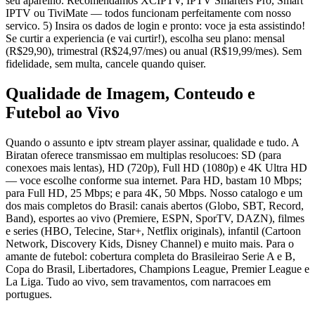
seu aparelho. Recomendamos XCIPTV, IPTV Smarters Pro, Smart
IPTV ou TiviMate — todos funcionam perfeitamente com nosso
servico. 5) Insira os dados de login e pronto: voce ja esta assistindo!
Se curtir a experiencia (e vai curtir!), escolha seu plano: mensal
(R$29,90), trimestral (R$24,97/mes) ou anual (R$19,99/mes). Sem
fidelidade, sem multa, cancele quando quiser.
Qualidade de Imagem, Conteudo e
Futebol ao Vivo
Quando o assunto e iptv stream player assinar, qualidade e tudo. A
Biratan oferece transmissao em multiplas resolucoes: SD (para
conexoes mais lentas), HD (720p), Full HD (1080p) e 4K Ultra HD
— voce escolhe conforme sua internet. Para HD, bastam 10 Mbps;
para Full HD, 25 Mbps; e para 4K, 50 Mbps. Nosso catalogo e um
dos mais completos do Brasil: canais abertos (Globo, SBT, Record,
Band), esportes ao vivo (Premiere, ESPN, SporTV, DAZN), filmes
e series (HBO, Telecine, Star+, Netflix originals), infantil (Cartoon
Network, Discovery Kids, Disney Channel) e muito mais. Para o
amante de futebol: cobertura completa do Brasileirao Serie A e B,
Copa do Brasil, Libertadores, Champions League, Premier League e
La Liga. Tudo ao vivo, sem travamentos, com narracoes em
portugues.