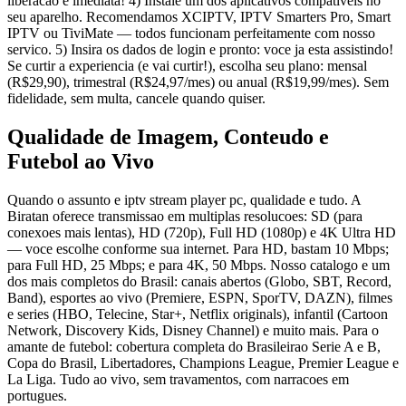
liberacao e imediata! 4) Instale um dos aplicativos compativeis no
seu aparelho. Recomendamos XCIPTV, IPTV Smarters Pro, Smart
IPTV ou TiviMate — todos funcionam perfeitamente com nosso
servico. 5) Insira os dados de login e pronto: voce ja esta assistindo!
Se curtir a experiencia (e vai curtir!), escolha seu plano: mensal
(R$29,90), trimestral (R$24,97/mes) ou anual (R$19,99/mes). Sem
fidelidade, sem multa, cancele quando quiser.
Qualidade de Imagem, Conteudo e
Futebol ao Vivo
Quando o assunto e iptv stream player pc, qualidade e tudo. A
Biratan oferece transmissao em multiplas resolucoes: SD (para
conexoes mais lentas), HD (720p), Full HD (1080p) e 4K Ultra HD
— voce escolhe conforme sua internet. Para HD, bastam 10 Mbps;
para Full HD, 25 Mbps; e para 4K, 50 Mbps. Nosso catalogo e um
dos mais completos do Brasil: canais abertos (Globo, SBT, Record,
Band), esportes ao vivo (Premiere, ESPN, SporTV, DAZN), filmes
e series (HBO, Telecine, Star+, Netflix originals), infantil (Cartoon
Network, Discovery Kids, Disney Channel) e muito mais. Para o
amante de futebol: cobertura completa do Brasileirao Serie A e B,
Copa do Brasil, Libertadores, Champions League, Premier League e
La Liga. Tudo ao vivo, sem travamentos, com narracoes em
portugues.