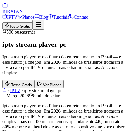
BIRA
TAN
IPTV
Planos
Blog
Tutoriais
Contato
Teste Grátis
590
buscas/mês
iptv stream player pc
Iptv stream player pc e o futuro do entretenimento no Brasil — e
esse futuro ja chegou. Em 2026, milhoes de brasileiros trocaram a
TV a cabo por IPTV e nunca mais olharam para tras. A razao e
simples:
...
Teste Grátis
Ver Planos
IPTV
iptv stream player pc
Março 2026
8 min de leitura
Iptv stream player pc e o futuro do entretenimento no Brasil — e
esse futuro ja chegou. Em 2026, milhoes de brasileiros trocaram a
TV a cabo por IPTV e nunca mais olharam para tras. A razao e
simples: mais de 100 mil conteudos, qualidade ate 4K, preco ate
80% menor e a liberdade de assistir no dispositivo que voce quiser.