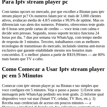
Para Iptv stream player pc
Com tantas opcoes no mercado, por que escolher a Biratan para iptv
stream player pc? Os numeros falam por si: mais de 3.000 clientes
ativos, avaliacao media de 4.8/5 estrelas e 99,9% de uptime. Mas os
diferenciais vao alem dos numeros. Primeiro, oferecemos teste gratis
de 6 horas sem pedir cartao de credito — voce testa com calma e
decide sem pressao. Segundo, nosso suporte tecnico funciona 24
horas por dia, 7 dias por semana via WhatsApp, com tempo medio
de resposta de 3 minutos. Terceiro, trabalhamos com as melhores
tecnologias de transmissao do mercado, incluindo sistema anti-travas
exclusivo que garante estabilidade mesmo nos horarios mais
concorridos. E o melhor: planos a partir de R$19,99/mes — ate 80%
mais barato que TV a cabo.
Como Comecar a Usar Iptv stream player
pc em 5 Minutos
Comecar com iptv stream player pc na Biratan e tao simples que
voce configura em 5 minutos. Veja o passo a passo: 1) Envie uma
mensagem pelo WhatsApp pedindo seu teste gratis. 2) Informe qual
dispositivo voce vai usar (Smart TV, celular, TV Box, etc.). 3)
Receba suas credenciais de acesso em poucos minutos — a