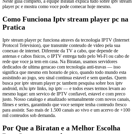
Neste guia completo, a equipe Biratan explica tudo sobre iptv stream
player pc e mostra como voce pode comecar hoje mesmo.
Como Funciona Iptv stream player pc na
Pratica
Iptv stream player pc funciona atraves da tecnologia IPTV (Internet
Protocol Television), que transmite conteudo de video pela sua
conexao de internet. Diferente da TV a cabo, que depende de
antenas e cabos fisicos, o IPTV entrega tudo pelo Wi-Fi ou cabo de
rede que voce ja tem em casa. Na Biratan, usamos servidores
dedicados de ultima geracao com tecnologia anti-travas — isso
significa que mesmo em horario de pico, quando todo mundo esta
assistindo ao jogo, seu sinal continua estavel e sem quedas. Quem
busca por iptv stream player pc tambem pesquisa sobre box iptv
android, m3u iptv links, isp iptv — e todos esses termos levam ao
mesmo lugar: um servico de IPTV confiavel, estavel e com preco
justo. Nosso catalogo e atualizado semanalmente com novos canais,
filmes e series, garantindo que voce sempre tenha conteudo fresco
para assistir. Sao mais de 1.500 canais ao vivo e um acervo de +100
mil conteudos sob demanda.
Por Que a Biratan e a Melhor Escolha