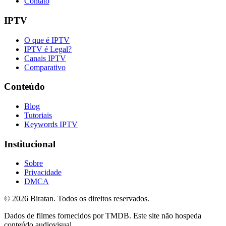
Contato
IPTV
O que é IPTV
IPTV é Legal?
Canais IPTV
Comparativo
Conteúdo
Blog
Tutoriais
Keywords IPTV
Institucional
Sobre
Privacidade
DMCA
©
2026
Biratan. Todos os direitos reservados.
Dados de filmes fornecidos por TMDB. Este site não hospeda
conteúdo audiovisual.