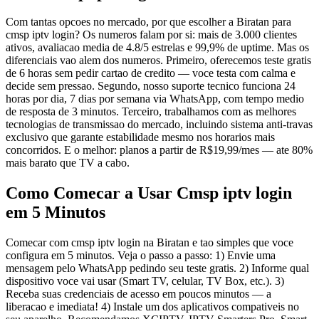
Com tantas opcoes no mercado, por que escolher a Biratan para
cmsp iptv login? Os numeros falam por si: mais de 3.000 clientes
ativos, avaliacao media de 4.8/5 estrelas e 99,9% de uptime. Mas os
diferenciais vao alem dos numeros. Primeiro, oferecemos teste gratis
de 6 horas sem pedir cartao de credito — voce testa com calma e
decide sem pressao. Segundo, nosso suporte tecnico funciona 24
horas por dia, 7 dias por semana via WhatsApp, com tempo medio
de resposta de 3 minutos. Terceiro, trabalhamos com as melhores
tecnologias de transmissao do mercado, incluindo sistema anti-travas
exclusivo que garante estabilidade mesmo nos horarios mais
concorridos. E o melhor: planos a partir de R$19,99/mes — ate 80%
mais barato que TV a cabo.
Como Comecar a Usar Cmsp iptv login
em 5 Minutos
Comecar com cmsp iptv login na Biratan e tao simples que voce
configura em 5 minutos. Veja o passo a passo: 1) Envie uma
mensagem pelo WhatsApp pedindo seu teste gratis. 2) Informe qual
dispositivo voce vai usar (Smart TV, celular, TV Box, etc.). 3)
Receba suas credenciais de acesso em poucos minutos — a
liberacao e imediata! 4) Instale um dos aplicativos compativeis no