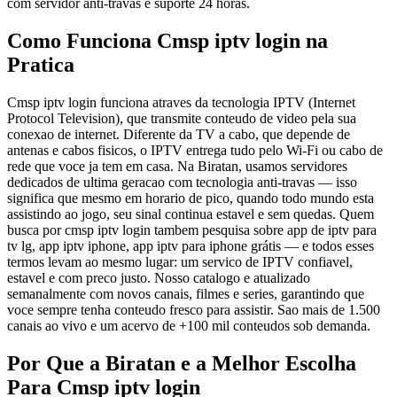
com servidor anti-travas e suporte 24 horas.
Como Funciona Cmsp iptv login na
Pratica
Cmsp iptv login funciona atraves da tecnologia IPTV (Internet
Protocol Television), que transmite conteudo de video pela sua
conexao de internet. Diferente da TV a cabo, que depende de
antenas e cabos fisicos, o IPTV entrega tudo pelo Wi-Fi ou cabo de
rede que voce ja tem em casa. Na Biratan, usamos servidores
dedicados de ultima geracao com tecnologia anti-travas — isso
significa que mesmo em horario de pico, quando todo mundo esta
assistindo ao jogo, seu sinal continua estavel e sem quedas. Quem
busca por cmsp iptv login tambem pesquisa sobre app de iptv para
tv lg, app iptv iphone, app iptv para iphone grátis — e todos esses
termos levam ao mesmo lugar: um servico de IPTV confiavel,
estavel e com preco justo. Nosso catalogo e atualizado
semanalmente com novos canais, filmes e series, garantindo que
voce sempre tenha conteudo fresco para assistir. Sao mais de 1.500
canais ao vivo e um acervo de +100 mil conteudos sob demanda.
Por Que a Biratan e a Melhor Escolha
Para Cmsp iptv login