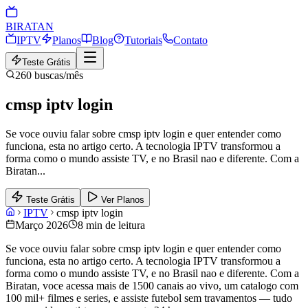
BIRA
TAN
IPTV
Planos
Blog
Tutoriais
Contato
Teste Grátis
260
buscas/mês
cmsp iptv login
Se voce ouviu falar sobre cmsp iptv login e quer entender como
funciona, esta no artigo certo. A tecnologia IPTV transformou a
forma como o mundo assiste TV, e no Brasil nao e diferente. Com a
Biratan
...
Teste Grátis
Ver Planos
IPTV
cmsp iptv login
Março 2026
8 min de leitura
Se voce ouviu falar sobre cmsp iptv login e quer entender como
funciona, esta no artigo certo. A tecnologia IPTV transformou a
forma como o mundo assiste TV, e no Brasil nao e diferente. Com a
Biratan, voce acessa mais de 1500 canais ao vivo, um catalogo com
100 mil+ filmes e series, e assiste futebol sem travamentos — tudo