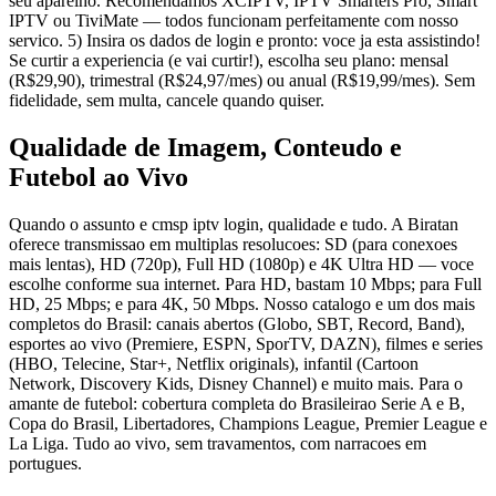
seu aparelho. Recomendamos XCIPTV, IPTV Smarters Pro, Smart
IPTV ou TiviMate — todos funcionam perfeitamente com nosso
servico. 5) Insira os dados de login e pronto: voce ja esta assistindo!
Se curtir a experiencia (e vai curtir!), escolha seu plano: mensal
(R$29,90), trimestral (R$24,97/mes) ou anual (R$19,99/mes). Sem
fidelidade, sem multa, cancele quando quiser.
Qualidade de Imagem, Conteudo e
Futebol ao Vivo
Quando o assunto e cmsp iptv login, qualidade e tudo. A Biratan
oferece transmissao em multiplas resolucoes: SD (para conexoes
mais lentas), HD (720p), Full HD (1080p) e 4K Ultra HD — voce
escolhe conforme sua internet. Para HD, bastam 10 Mbps; para Full
HD, 25 Mbps; e para 4K, 50 Mbps. Nosso catalogo e um dos mais
completos do Brasil: canais abertos (Globo, SBT, Record, Band),
esportes ao vivo (Premiere, ESPN, SporTV, DAZN), filmes e series
(HBO, Telecine, Star+, Netflix originals), infantil (Cartoon
Network, Discovery Kids, Disney Channel) e muito mais. Para o
amante de futebol: cobertura completa do Brasileirao Serie A e B,
Copa do Brasil, Libertadores, Champions League, Premier League e
La Liga. Tudo ao vivo, sem travamentos, com narracoes em
portugues.