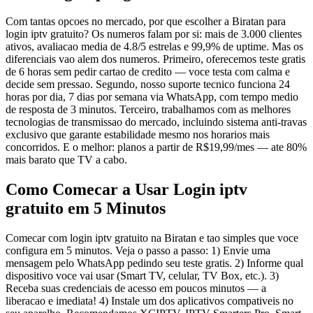
Com tantas opcoes no mercado, por que escolher a Biratan para
login iptv gratuito? Os numeros falam por si: mais de 3.000 clientes
ativos, avaliacao media de 4.8/5 estrelas e 99,9% de uptime. Mas os
diferenciais vao alem dos numeros. Primeiro, oferecemos teste gratis
de 6 horas sem pedir cartao de credito — voce testa com calma e
decide sem pressao. Segundo, nosso suporte tecnico funciona 24
horas por dia, 7 dias por semana via WhatsApp, com tempo medio
de resposta de 3 minutos. Terceiro, trabalhamos com as melhores
tecnologias de transmissao do mercado, incluindo sistema anti-travas
exclusivo que garante estabilidade mesmo nos horarios mais
concorridos. E o melhor: planos a partir de R$19,99/mes — ate 80%
mais barato que TV a cabo.
Como Comecar a Usar Login iptv
gratuito em 5 Minutos
Comecar com login iptv gratuito na Biratan e tao simples que voce
configura em 5 minutos. Veja o passo a passo: 1) Envie uma
mensagem pelo WhatsApp pedindo seu teste gratis. 2) Informe qual
dispositivo voce vai usar (Smart TV, celular, TV Box, etc.). 3)
Receba suas credenciais de acesso em poucos minutos — a
liberacao e imediata! 4) Instale um dos aplicativos compativeis no