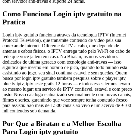
com servidor anti-travas e suporte 24 horas.
Como Funciona Login iptv gratuito na
Pratica
Login iptv gratuito funciona atraves da tecnologia IPTV (Internet
Protocol Television), que transmite conteudo de video pela sua
conexao de internet. Diferente da TV a cabo, que depende de
antenas e cabos fisicos, o IPTV entrega tudo pelo Wi-Fi ou cabo de
rede que voce ja tem em casa. Na Biratan, usamos servidores
dedicados de ultima geracao com tecnologia anti-travas — isso
significa que mesmo em horario de pico, quando todo mundo esta
assistindo ao jogo, seu sinal continua estavel e sem quedas. Quem
busca por login iptv gratuito tambem pesquisa sobre c player iptv,
blue tv iptv, iptv teste gratis 12 horas — e todos esses termos levam
ao mesmo lugar: um servico de IPTV confiavel, estavel e com preco
justo. Nosso catalogo e atualizado semanalmente com novos canais,
filmes e series, garantindo que voce sempre tenha conteudo fresco
para assistir. Sao mais de 1.500 canais ao vivo e um acervo de +100
mil conteudos sob demanda.
Por Que a Biratan e a Melhor Escolha
Para Login iptv gratuito