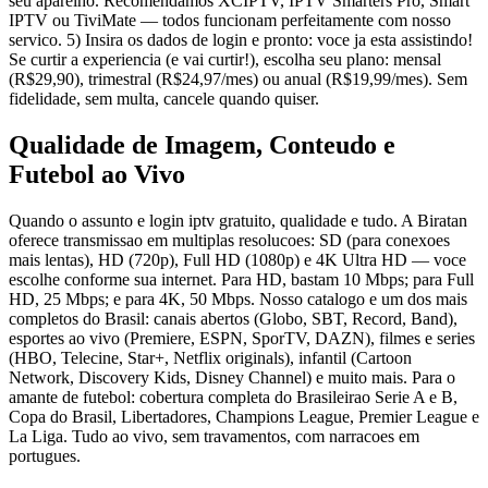
seu aparelho. Recomendamos XCIPTV, IPTV Smarters Pro, Smart
IPTV ou TiviMate — todos funcionam perfeitamente com nosso
servico. 5) Insira os dados de login e pronto: voce ja esta assistindo!
Se curtir a experiencia (e vai curtir!), escolha seu plano: mensal
(R$29,90), trimestral (R$24,97/mes) ou anual (R$19,99/mes). Sem
fidelidade, sem multa, cancele quando quiser.
Qualidade de Imagem, Conteudo e
Futebol ao Vivo
Quando o assunto e login iptv gratuito, qualidade e tudo. A Biratan
oferece transmissao em multiplas resolucoes: SD (para conexoes
mais lentas), HD (720p), Full HD (1080p) e 4K Ultra HD — voce
escolhe conforme sua internet. Para HD, bastam 10 Mbps; para Full
HD, 25 Mbps; e para 4K, 50 Mbps. Nosso catalogo e um dos mais
completos do Brasil: canais abertos (Globo, SBT, Record, Band),
esportes ao vivo (Premiere, ESPN, SporTV, DAZN), filmes e series
(HBO, Telecine, Star+, Netflix originals), infantil (Cartoon
Network, Discovery Kids, Disney Channel) e muito mais. Para o
amante de futebol: cobertura completa do Brasileirao Serie A e B,
Copa do Brasil, Libertadores, Champions League, Premier League e
La Liga. Tudo ao vivo, sem travamentos, com narracoes em
portugues.