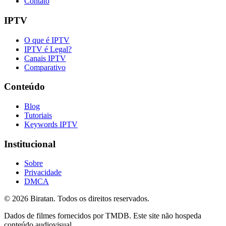
Contato
IPTV
O que é IPTV
IPTV é Legal?
Canais IPTV
Comparativo
Conteúdo
Blog
Tutoriais
Keywords IPTV
Institucional
Sobre
Privacidade
DMCA
©
2026
Biratan. Todos os direitos reservados.
Dados de filmes fornecidos por TMDB. Este site não hospeda
conteúdo audiovisual.