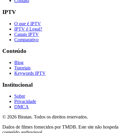
Contato
IPTV
O que é IPTV
IPTV é Legal?
Canais IPTV
Comparativo
Conteúdo
Blog
Tutoriais
Keywords IPTV
Institucional
Sobre
Privacidade
DMCA
©
2026
Biratan. Todos os direitos reservados.
Dados de filmes fornecidos por TMDB. Este site não hospeda
conteúdo audiovisual.