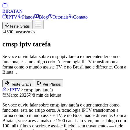
BIRA
TAN
IPTV
Planos
Blog
Tutoriais
Contato
Teste Grátis
590
buscas/mês
cmsp iptv tarefa
Se voce ouviu falar sobre cmsp iptv tarefa e quer entender como
funciona, esta no artigo certo. A tecnologia IPTV transformou a
forma como o mundo assiste TV, e no Brasil nao e diferente. Com a
Birata
...
Teste Grátis
Ver Planos
IPTV
cmsp iptv tarefa
Março 2026
8 min de leitura
Se voce ouviu falar sobre cmsp iptv tarefa e quer entender como
funciona, esta no artigo certo. A tecnologia IPTV transformou a
forma como o mundo assiste TV, e no Brasil nao e diferente. Com a
Biratan, voce acessa mais de 1500 canais ao vivo, um catalogo com
100 mil+ filmes e series, e assiste futebol sem travamentos — tudo