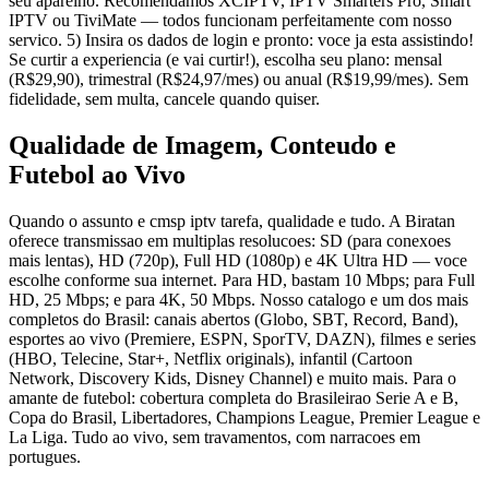
seu aparelho. Recomendamos XCIPTV, IPTV Smarters Pro, Smart
IPTV ou TiviMate — todos funcionam perfeitamente com nosso
servico. 5) Insira os dados de login e pronto: voce ja esta assistindo!
Se curtir a experiencia (e vai curtir!), escolha seu plano: mensal
(R$29,90), trimestral (R$24,97/mes) ou anual (R$19,99/mes). Sem
fidelidade, sem multa, cancele quando quiser.
Qualidade de Imagem, Conteudo e
Futebol ao Vivo
Quando o assunto e cmsp iptv tarefa, qualidade e tudo. A Biratan
oferece transmissao em multiplas resolucoes: SD (para conexoes
mais lentas), HD (720p), Full HD (1080p) e 4K Ultra HD — voce
escolhe conforme sua internet. Para HD, bastam 10 Mbps; para Full
HD, 25 Mbps; e para 4K, 50 Mbps. Nosso catalogo e um dos mais
completos do Brasil: canais abertos (Globo, SBT, Record, Band),
esportes ao vivo (Premiere, ESPN, SporTV, DAZN), filmes e series
(HBO, Telecine, Star+, Netflix originals), infantil (Cartoon
Network, Discovery Kids, Disney Channel) e muito mais. Para o
amante de futebol: cobertura completa do Brasileirao Serie A e B,
Copa do Brasil, Libertadores, Champions League, Premier League e
La Liga. Tudo ao vivo, sem travamentos, com narracoes em
portugues.