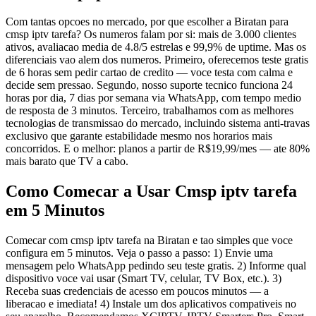
Com tantas opcoes no mercado, por que escolher a Biratan para
cmsp iptv tarefa? Os numeros falam por si: mais de 3.000 clientes
ativos, avaliacao media de 4.8/5 estrelas e 99,9% de uptime. Mas os
diferenciais vao alem dos numeros. Primeiro, oferecemos teste gratis
de 6 horas sem pedir cartao de credito — voce testa com calma e
decide sem pressao. Segundo, nosso suporte tecnico funciona 24
horas por dia, 7 dias por semana via WhatsApp, com tempo medio
de resposta de 3 minutos. Terceiro, trabalhamos com as melhores
tecnologias de transmissao do mercado, incluindo sistema anti-travas
exclusivo que garante estabilidade mesmo nos horarios mais
concorridos. E o melhor: planos a partir de R$19,99/mes — ate 80%
mais barato que TV a cabo.
Como Comecar a Usar Cmsp iptv tarefa
em 5 Minutos
Comecar com cmsp iptv tarefa na Biratan e tao simples que voce
configura em 5 minutos. Veja o passo a passo: 1) Envie uma
mensagem pelo WhatsApp pedindo seu teste gratis. 2) Informe qual
dispositivo voce vai usar (Smart TV, celular, TV Box, etc.). 3)
Receba suas credenciais de acesso em poucos minutos — a
liberacao e imediata! 4) Instale um dos aplicativos compativeis no