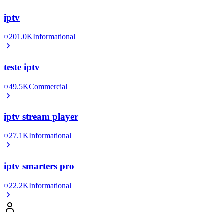
iptv
201.0K
Informational
teste iptv
49.5K
Commercial
iptv stream player
27.1K
Informational
iptv smarters pro
22.2K
Informational