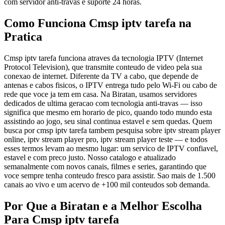
com servidor anti-travas e suporte 24 horas.
Como Funciona Cmsp iptv tarefa na
Pratica
Cmsp iptv tarefa funciona atraves da tecnologia IPTV (Internet
Protocol Television), que transmite conteudo de video pela sua
conexao de internet. Diferente da TV a cabo, que depende de
antenas e cabos fisicos, o IPTV entrega tudo pelo Wi-Fi ou cabo de
rede que voce ja tem em casa. Na Biratan, usamos servidores
dedicados de ultima geracao com tecnologia anti-travas — isso
significa que mesmo em horario de pico, quando todo mundo esta
assistindo ao jogo, seu sinal continua estavel e sem quedas. Quem
busca por cmsp iptv tarefa tambem pesquisa sobre iptv stream player
online, iptv stream player pro, iptv stream player teste — e todos
esses termos levam ao mesmo lugar: um servico de IPTV confiavel,
estavel e com preco justo. Nosso catalogo e atualizado
semanalmente com novos canais, filmes e series, garantindo que
voce sempre tenha conteudo fresco para assistir. Sao mais de 1.500
canais ao vivo e um acervo de +100 mil conteudos sob demanda.
Por Que a Biratan e a Melhor Escolha
Para Cmsp iptv tarefa