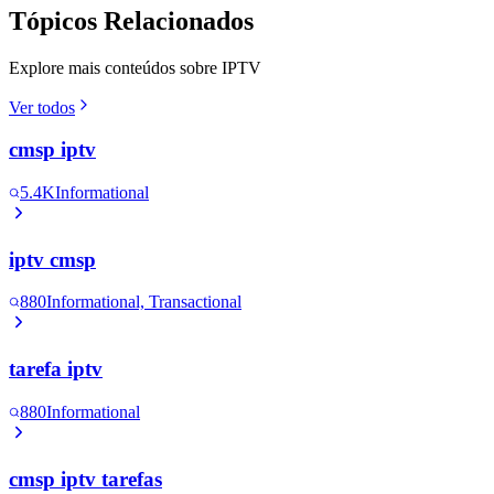
Tópicos Relacionados
Explore mais conteúdos sobre IPTV
Ver todos
cmsp iptv
5.4K
Informational
iptv cmsp
880
Informational, Transactional
tarefa iptv
880
Informational
cmsp iptv tarefas