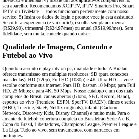
liberacao e imediata! 4) Instale um dos aplicativos compativeis no
seu aparelho. Recomendamos XCIPTV, IPTV Smarters Pro, Smart
IPTV ou TiviMate — todos funcionam perfeitamente com nosso
servico. 5) Insira os dados de login e pronto: voce ja esta assistindo!
Se curtir a experiencia (e vai curtir!), escolha seu plano: mensal
(R$29,90), trimestral (R$24,97/mes) ou anual (R$19,99/mes). Sem
fidelidade, sem multa, cancele quando quiser.
Qualidade de Imagem, Conteudo e
Futebol ao Vivo
Quando o assunto e play iptv on pc, qualidade e tudo. A Biratan
oferece transmissao em multiplas resolucoes: SD (para conexoes
mais lentas), HD (720p), Full HD (1080p) e 4K Ultra HD — voce
escolhe conforme sua internet. Para HD, bastam 10 Mbps; para Full
HD, 25 Mbps; e para 4K, 50 Mbps. Nosso catalogo e um dos mais
completos do Brasil: canais abertos (Globo, SBT, Record, Band),
esportes ao vivo (Premiere, ESPN, SporTV, DAZN), filmes e series
(HBO, Telecine, Star+, Netflix originals), infantil (Cartoon
Network, Discovery Kids, Disney Channel) e muito mais. Para o
amante de futebol: cobertura completa do Brasileirao Serie A e B,
Copa do Brasil, Libertadores, Champions League, Premier League e
La Liga. Tudo ao vivo, sem travamentos, com narracoes em
portugues.