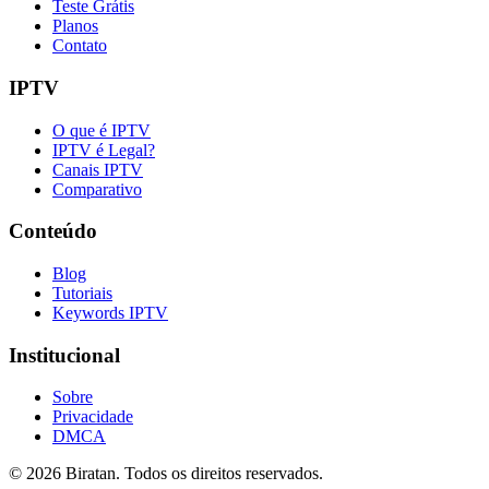
Teste Grátis
Planos
Contato
IPTV
O que é IPTV
IPTV é Legal?
Canais IPTV
Comparativo
Conteúdo
Blog
Tutoriais
Keywords IPTV
Institucional
Sobre
Privacidade
DMCA
©
2026
Biratan. Todos os direitos reservados.