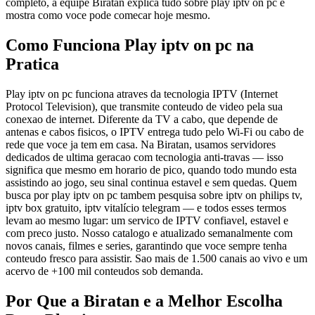
completo, a equipe Biratan explica tudo sobre play iptv on pc e
mostra como voce pode comecar hoje mesmo.
Como Funciona Play iptv on pc na
Pratica
Play iptv on pc funciona atraves da tecnologia IPTV (Internet
Protocol Television), que transmite conteudo de video pela sua
conexao de internet. Diferente da TV a cabo, que depende de
antenas e cabos fisicos, o IPTV entrega tudo pelo Wi-Fi ou cabo de
rede que voce ja tem em casa. Na Biratan, usamos servidores
dedicados de ultima geracao com tecnologia anti-travas — isso
significa que mesmo em horario de pico, quando todo mundo esta
assistindo ao jogo, seu sinal continua estavel e sem quedas. Quem
busca por play iptv on pc tambem pesquisa sobre iptv on philips tv,
iptv box gratuito, iptv vitalício telegram — e todos esses termos
levam ao mesmo lugar: um servico de IPTV confiavel, estavel e
com preco justo. Nosso catalogo e atualizado semanalmente com
novos canais, filmes e series, garantindo que voce sempre tenha
conteudo fresco para assistir. Sao mais de 1.500 canais ao vivo e um
acervo de +100 mil conteudos sob demanda.
Por Que a Biratan e a Melhor Escolha