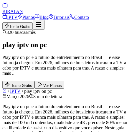
BIRA
TAN
IPTV
Planos
Blog
Tutoriais
Contato
Teste Grátis
320
buscas/mês
play iptv on pc
Play iptv on pc e o futuro do entretenimento no Brasil — e esse
futuro ja chegou. Em 2026, milhoes de brasileiros trocaram a TV a
cabo por IPTV e nunca mais olharam para tras. A razao e simples:
mais
...
Teste Grátis
Ver Planos
IPTV
play iptv on pc
Março 2026
8 min de leitura
Play iptv on pc e o futuro do entretenimento no Brasil — e esse
futuro ja chegou. Em 2026, milhoes de brasileiros trocaram a TV a
cabo por IPTV e nunca mais olharam para tras. A razao e simples:
mais de 100 mil conteudos, qualidade ate 4K, preco ate 80% menor
e a liberdade de assistir no dispositivo que voce quiser. Neste guia