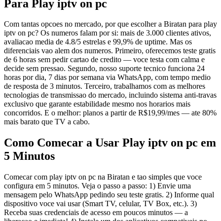
Para Play iptv on pc
Com tantas opcoes no mercado, por que escolher a Biratan para play
iptv on pc? Os numeros falam por si: mais de 3.000 clientes ativos,
avaliacao media de 4.8/5 estrelas e 99,9% de uptime. Mas os
diferenciais vao alem dos numeros. Primeiro, oferecemos teste gratis
de 6 horas sem pedir cartao de credito — voce testa com calma e
decide sem pressao. Segundo, nosso suporte tecnico funciona 24
horas por dia, 7 dias por semana via WhatsApp, com tempo medio
de resposta de 3 minutos. Terceiro, trabalhamos com as melhores
tecnologias de transmissao do mercado, incluindo sistema anti-travas
exclusivo que garante estabilidade mesmo nos horarios mais
concorridos. E o melhor: planos a partir de R$19,99/mes — ate 80%
mais barato que TV a cabo.
Como Comecar a Usar Play iptv on pc em
5 Minutos
Comecar com play iptv on pc na Biratan e tao simples que voce
configura em 5 minutos. Veja o passo a passo: 1) Envie uma
mensagem pelo WhatsApp pedindo seu teste gratis. 2) Informe qual
dispositivo voce vai usar (Smart TV, celular, TV Box, etc.). 3)
Receba suas credenciais de acesso em poucos minutos — a