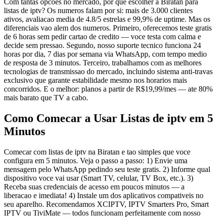
Com tantas opcoes no mercado, por que escolher a Biratan para
listas de iptv? Os numeros falam por si: mais de 3.000 clientes
ativos, avaliacao media de 4.8/5 estrelas e 99,9% de uptime. Mas os
diferenciais vao alem dos numeros. Primeiro, oferecemos teste gratis
de 6 horas sem pedir cartao de credito — voce testa com calma e
decide sem pressao. Segundo, nosso suporte tecnico funciona 24
horas por dia, 7 dias por semana via WhatsApp, com tempo medio
de resposta de 3 minutos. Terceiro, trabalhamos com as melhores
tecnologias de transmissao do mercado, incluindo sistema anti-travas
exclusivo que garante estabilidade mesmo nos horarios mais
concorridos. E o melhor: planos a partir de R$19,99/mes — ate 80%
mais barato que TV a cabo.
Como Comecar a Usar Listas de iptv em 5
Minutos
Comecar com listas de iptv na Biratan e tao simples que voce
configura em 5 minutos. Veja o passo a passo: 1) Envie uma
mensagem pelo WhatsApp pedindo seu teste gratis. 2) Informe qual
dispositivo voce vai usar (Smart TV, celular, TV Box, etc.). 3)
Receba suas credenciais de acesso em poucos minutos — a
liberacao e imediata! 4) Instale um dos aplicativos compativeis no
seu aparelho. Recomendamos XCIPTV, IPTV Smarters Pro, Smart
IPTV ou TiviMate — todos funcionam perfeitamente com nosso