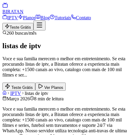
BIRA
TAN
IPTV
Planos
Blog
Tutoriais
Contato
Teste Grátis
260
buscas/mês
listas de iptv
Voce e sua familia merecem o melhor em entretenimento. Se esta
procurando listas de iptv, a Biratan oferece a experiencia mais
completa: +1500 canais ao vivo, catalogo com mais de 100 mil
filmes e ser
...
Teste Grátis
Ver Planos
IPTV
listas de iptv
Março 2026
8 min de leitura
Voce e sua familia merecem o melhor em entretenimento. Se esta
procurando listas de iptv, a Biratan oferece a experiencia mais
completa: +1500 canais ao vivo, catalogo com mais de 100 mil
filmes e series, futebol sem travamentos e suporte 24/7 via
WhatsApp. Nosso servidor utiliza tecnologia anti-travas de ultima