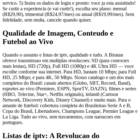
servico. 5) Insira os dados de login e pronto: voce ja esta assistindo!
Se curtir a experiencia (e vai curtir!), escolha seu plano: mensal
(R$29,90), trimestral (R$24,97/mes) ou anual (R$19,99/mes). Sem
fidelidade, sem multa, cancele quando quiser.
Qualidade de Imagem, Conteudo e
Futebol ao Vivo
Quando o assunto e listas de iptv, qualidade e tudo. A Biratan
oferece transmissao em multiplas resolucoes: SD (para conexoes
mais lentas), HD (720p), Full HD (1080p) e 4K Ultra HD — voce
escolhe conforme sua internet. Para HD, bastam 10 Mbps; para Full
HD, 25 Mbps; e para 4K, 50 Mbps. Nosso catalogo e um dos mais
completos do Brasil: canais abertos (Globo, SBT, Record, Band),
esportes ao vivo (Premiere, ESPN, SporTV, DAZN), filmes e series
(HBO, Telecine, Star+, Netflix originals), infantil (Cartoon
Network, Discovery Kids, Disney Channel) e muito mais. Para o
amante de futebol: cobertura completa do Brasileirao Serie A e B,
Copa do Brasil, Libertadores, Champions League, Premier League e
La Liga. Tudo ao vivo, sem travamentos, com narracoes em
portugues.
Listas de iptv: A Revolucao do