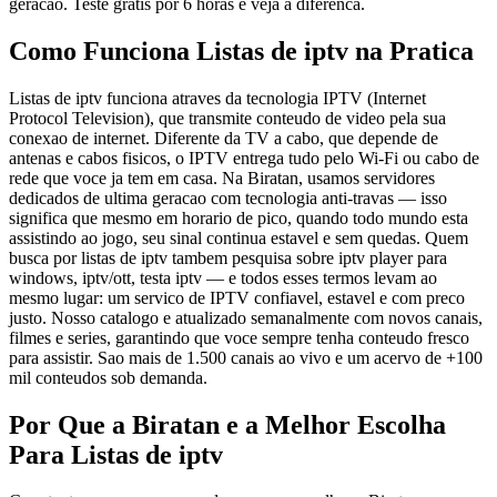
geracao. Teste gratis por 6 horas e veja a diferenca.
Como Funciona Listas de iptv na Pratica
Listas de iptv funciona atraves da tecnologia IPTV (Internet
Protocol Television), que transmite conteudo de video pela sua
conexao de internet. Diferente da TV a cabo, que depende de
antenas e cabos fisicos, o IPTV entrega tudo pelo Wi-Fi ou cabo de
rede que voce ja tem em casa. Na Biratan, usamos servidores
dedicados de ultima geracao com tecnologia anti-travas — isso
significa que mesmo em horario de pico, quando todo mundo esta
assistindo ao jogo, seu sinal continua estavel e sem quedas. Quem
busca por listas de iptv tambem pesquisa sobre iptv player para
windows, iptv/ott, testa iptv — e todos esses termos levam ao
mesmo lugar: um servico de IPTV confiavel, estavel e com preco
justo. Nosso catalogo e atualizado semanalmente com novos canais,
filmes e series, garantindo que voce sempre tenha conteudo fresco
para assistir. Sao mais de 1.500 canais ao vivo e um acervo de +100
mil conteudos sob demanda.
Por Que a Biratan e a Melhor Escolha
Para Listas de iptv