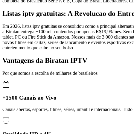
completa do Brasileirao Serie A e B, Copa do Brasil, Libertadores,
Listas iptv gratuitas: A Revolucao do Ent
Em 2026, listas iptv gratuitas se consolidou como a principal altern
a Biratan entrega +100 mil conteudos por apenas R$19,99/mes. Sem f
tablet, PC ou Fire Stick da Amazon. Nossos mais de 3.000 clientes s
novos filmes em cartaz, series de lancamento e eventos esportivos exc
entretenimento que cabe no seu bolso.
Vantagens da Biratan IPTV
Por que somos a escolha de milhares de brasileiros
+1500 Canais ao Vivo
Canais abertos, esportes, filmes, séries, infantil e internacionais. Tud