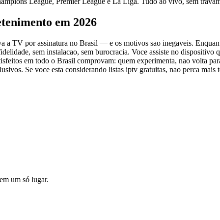
 Champions League, Premier League e La Liga. Tudo ao vivo, sem trava
retenimento em 2026
ativa a TV por assinatura no Brasil — e os motivos sao inegaveis. Enqu
idelidade, sem instalacao, sem burocracia. Voce assiste no dispositiv
atisfeitos em todo o Brasil comprovam: quem experimenta, nao volta par
lusivos. Se voce esta considerando listas iptv gratuitas, nao perca mai
o em um só lugar.