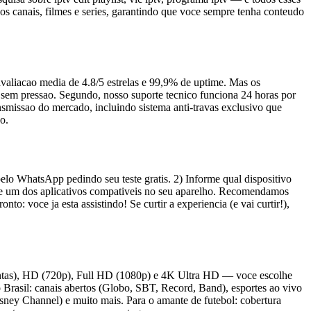
s canais, filmes e series, garantindo que voce sempre tenha conteudo
 avaliacao media de 4.8/5 estrelas e 99,9% de uptime. Mas os
e sem pressao. Segundo, nosso suporte tecnico funciona 24 horas por
smissao do mercado, incluindo sistema anti-travas exclusivo que
o.
elo WhatsApp pedindo seu teste gratis. 2) Informe qual dispositivo
tale um dos aplicativos compativeis no seu aparelho. Recomendamos
 voce ja esta assistindo! Se curtir a experiencia (e vai curtir!),
 lentas), HD (720p), Full HD (1080p) e 4K Ultra HD — voce escolhe
rasil: canais abertos (Globo, SBT, Record, Band), esportes ao vivo
sney Channel) e muito mais. Para o amante de futebol: cobertura