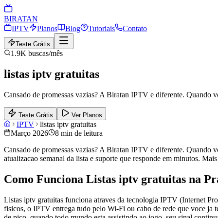
BIRA
TAN
IPTV
Planos
Blog
Tutoriais
Contato
Teste Grátis
1.9K
buscas/mês
listas iptv gratuitas
Cansado de promessas vazias? A Biratan IPTV e diferente. Quando voce 
Teste Grátis
Ver Planos
IPTV
listas iptv gratuitas
Março 2026
8 min de leitura
Cansado de promessas vazias? A Biratan IPTV e diferente. Quando voce 
atualizacao semanal da lista e suporte que responde em minutos. Mais d
Como Funciona Listas iptv gratuitas na Pr
Listas iptv gratuitas funciona atraves da tecnologia IPTV (Internet P
fisicos, o IPTV entrega tudo pelo Wi-Fi ou cabo de rede que voce ja
de pico, quando todo mundo esta assistindo ao jogo, seu sinal continua