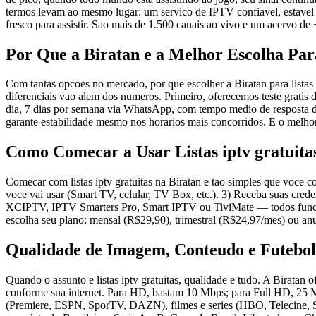
termos levam ao mesmo lugar: um servico de IPTV confiavel, estavel 
fresco para assistir. Sao mais de 1.500 canais ao vivo e um acervo d
Por Que a Biratan e a Melhor Escolha Para
Com tantas opcoes no mercado, por que escolher a Biratan para listas 
diferenciais vao alem dos numeros. Primeiro, oferecemos teste gratis
dia, 7 dias por semana via WhatsApp, com tempo medio de resposta de
garante estabilidade mesmo nos horarios mais concorridos. E o melh
Como Comecar a Usar Listas iptv gratuita
Comecar com listas iptv gratuitas na Biratan e tao simples que voce 
voce vai usar (Smart TV, celular, TV Box, etc.). 3) Receba suas cre
XCIPTV, IPTV Smarters Pro, Smart IPTV ou TiviMate — todos funcionam 
escolha seu plano: mensal (R$29,90), trimestral (R$24,97/mes) ou an
Qualidade de Imagem, Conteudo e Futebol
Quando o assunto e listas iptv gratuitas, qualidade e tudo. A Birat
conforme sua internet. Para HD, bastam 10 Mbps; para Full HD, 25 M
(Premiere, ESPN, SporTV, DAZN), filmes e series (HBO, Telecine, Sta