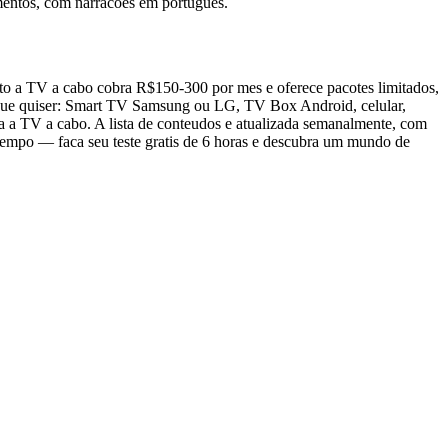
mentos, com narracoes em portugues.
anto a TV a cabo cobra R$150-300 por mes e oferece pacotes limitados,
o que quiser: Smart TV Samsung ou LG, TV Box Android, celular,
a a TV a cabo. A lista de conteudos e atualizada semanalmente, com
s tempo — faca seu teste gratis de 6 horas e descubra um mundo de