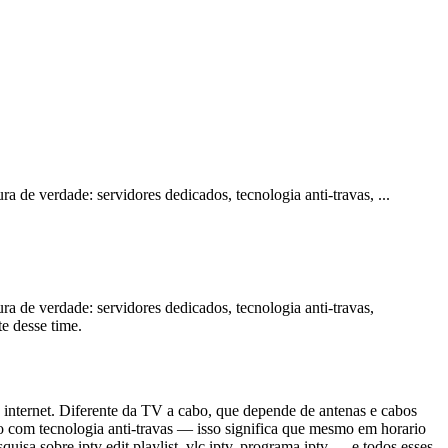
ra de verdade: servidores dedicados, tecnologia anti-travas,
...
a de verdade: servidores dedicados, tecnologia anti-travas,
te desse time.
e internet. Diferente da TV a cabo, que depende de antenas e cabos
o com tecnologia anti-travas — isso significa que mesmo em horario
uisa sobre iptv edit playlist, vlc iptv, programa iptv — e todos esses