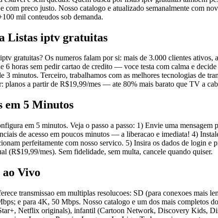
e com preco justo. Nosso catalogo e atualizado semanalmente com novo
e +100 mil conteudos sob demanda.
 Listas iptv gratuitas
iptv gratuitas? Os numeros falam por si: mais de 3.000 clientes ativos,
 de 6 horas sem pedir cartao de credito — voce testa com calma e decid
 3 minutos. Terceiro, trabalhamos com as melhores tecnologias de tran
or: planos a partir de R$19,99/mes — ate 80% mais barato que TV a cab
s em 5 Minutos
configura em 5 minutos. Veja o passo a passo: 1) Envie uma mensagem p
denciais de acesso em poucos minutos — a liberacao e imediata! 4) Ins
perfeitamente com nosso servico. 5) Insira os dados de login e pronto:
ual (R$19,99/mes). Sem fidelidade, sem multa, cancele quando quiser.
 ao Vivo
an oferece transmissao em multiplas resolucoes: SD (para conexoes mais
bps; e para 4K, 50 Mbps. Nosso catalogo e um dos mais completos do B
r+, Netflix originals), infantil (Cartoon Network, Discovery Kids, Di