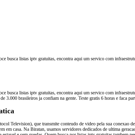
busca listas iptv gratuitas, encontra aqui um servico com infraestrutu
busca listas iptv gratuitas, encontra aqui um servico com infraestrutur
e 3.000 brasileiros ja confiam na gente. Teste gratis 6 horas e faca par
atica
rotocol Television), que transmite conteudo de video pela sua conexao d
 tem em casa. Na Biratan, usamos servidores dedicados de ultima geraca
 estavel e sem quedas. Quem busca por listas iptv gratuitas tambem pesq