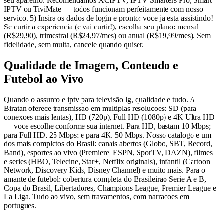
seu aparelho. Recomendamos XCIPTV, IPTV Smarters Pro, Smart
IPTV ou TiviMate — todos funcionam perfeitamente com nosso
servico. 5) Insira os dados de login e pronto: voce ja esta assistindo!
Se curtir a experiencia (e vai curtir!), escolha seu plano: mensal
(R$29,90), trimestral (R$24,97/mes) ou anual (R$19,99/mes). Sem
fidelidade, sem multa, cancele quando quiser.
Qualidade de Imagem, Conteudo e
Futebol ao Vivo
Quando o assunto e iptv para televisão lg, qualidade e tudo. A
Biratan oferece transmissao em multiplas resolucoes: SD (para
conexoes mais lentas), HD (720p), Full HD (1080p) e 4K Ultra HD
— voce escolhe conforme sua internet. Para HD, bastam 10 Mbps;
para Full HD, 25 Mbps; e para 4K, 50 Mbps. Nosso catalogo e um
dos mais completos do Brasil: canais abertos (Globo, SBT, Record,
Band), esportes ao vivo (Premiere, ESPN, SporTV, DAZN), filmes
e series (HBO, Telecine, Star+, Netflix originals), infantil (Cartoon
Network, Discovery Kids, Disney Channel) e muito mais. Para o
amante de futebol: cobertura completa do Brasileirao Serie A e B,
Copa do Brasil, Libertadores, Champions League, Premier League e
La Liga. Tudo ao vivo, sem travamentos, com narracoes em
portugues.