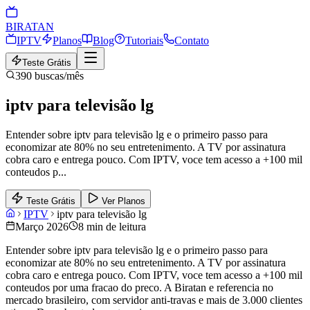
BIRA
TAN
IPTV
Planos
Blog
Tutoriais
Contato
Teste Grátis
390
buscas/mês
iptv para televisão lg
Entender sobre iptv para televisão lg e o primeiro passo para
economizar ate 80% no seu entretenimento. A TV por assinatura
cobra caro e entrega pouco. Com IPTV, voce tem acesso a +100 mil
conteudos p
...
Teste Grátis
Ver Planos
IPTV
iptv para televisão lg
Março 2026
8 min de leitura
Entender sobre iptv para televisão lg e o primeiro passo para
economizar ate 80% no seu entretenimento. A TV por assinatura
cobra caro e entrega pouco. Com IPTV, voce tem acesso a +100 mil
conteudos por uma fracao do preco. A Biratan e referencia no
mercado brasileiro, com servidor anti-travas e mais de 3.000 clientes