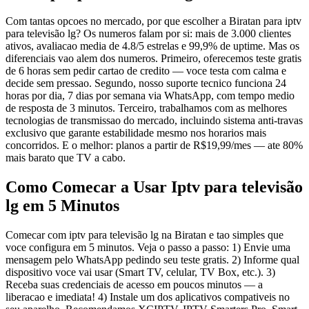
Com tantas opcoes no mercado, por que escolher a Biratan para iptv
para televisão lg? Os numeros falam por si: mais de 3.000 clientes
ativos, avaliacao media de 4.8/5 estrelas e 99,9% de uptime. Mas os
diferenciais vao alem dos numeros. Primeiro, oferecemos teste gratis
de 6 horas sem pedir cartao de credito — voce testa com calma e
decide sem pressao. Segundo, nosso suporte tecnico funciona 24
horas por dia, 7 dias por semana via WhatsApp, com tempo medio
de resposta de 3 minutos. Terceiro, trabalhamos com as melhores
tecnologias de transmissao do mercado, incluindo sistema anti-travas
exclusivo que garante estabilidade mesmo nos horarios mais
concorridos. E o melhor: planos a partir de R$19,99/mes — ate 80%
mais barato que TV a cabo.
Como Comecar a Usar Iptv para televisão
lg em 5 Minutos
Comecar com iptv para televisão lg na Biratan e tao simples que
voce configura em 5 minutos. Veja o passo a passo: 1) Envie uma
mensagem pelo WhatsApp pedindo seu teste gratis. 2) Informe qual
dispositivo voce vai usar (Smart TV, celular, TV Box, etc.). 3)
Receba suas credenciais de acesso em poucos minutos — a
liberacao e imediata! 4) Instale um dos aplicativos compativeis no