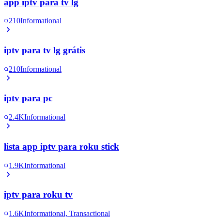
app iptv para tv lg
210
Informational
iptv para tv lg grátis
210
Informational
iptv para pc
2.4K
Informational
lista app iptv para roku stick
1.9K
Informational
iptv para roku tv
1.6K
Informational, Transactional