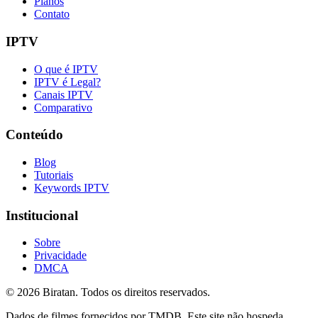
Planos
Contato
IPTV
O que é IPTV
IPTV é Legal?
Canais IPTV
Comparativo
Conteúdo
Blog
Tutoriais
Keywords IPTV
Institucional
Sobre
Privacidade
DMCA
©
2026
Biratan. Todos os direitos reservados.
Dados de filmes fornecidos por TMDB. Este site não hospeda