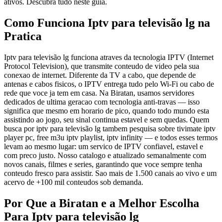
ativos. Descubra tudo neste guia.
Como Funciona Iptv para televisão lg na
Pratica
Iptv para televisão lg funciona atraves da tecnologia IPTV (Internet
Protocol Television), que transmite conteudo de video pela sua
conexao de internet. Diferente da TV a cabo, que depende de
antenas e cabos fisicos, o IPTV entrega tudo pelo Wi-Fi ou cabo de
rede que voce ja tem em casa. Na Biratan, usamos servidores
dedicados de ultima geracao com tecnologia anti-travas — isso
significa que mesmo em horario de pico, quando todo mundo esta
assistindo ao jogo, seu sinal continua estavel e sem quedas. Quem
busca por iptv para televisão lg tambem pesquisa sobre tivimate iptv
player pc, free m3u iptv playlist, iptv infinity — e todos esses termos
levam ao mesmo lugar: um servico de IPTV confiavel, estavel e
com preco justo. Nosso catalogo e atualizado semanalmente com
novos canais, filmes e series, garantindo que voce sempre tenha
conteudo fresco para assistir. Sao mais de 1.500 canais ao vivo e um
acervo de +100 mil conteudos sob demanda.
Por Que a Biratan e a Melhor Escolha
Para Iptv para televisão lg