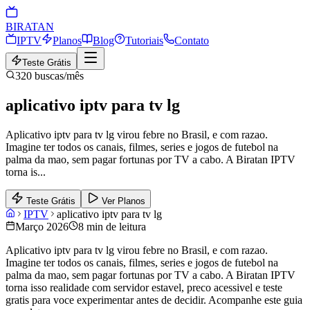
BIRA
TAN
IPTV
Planos
Blog
Tutoriais
Contato
Teste Grátis
320
buscas/mês
aplicativo iptv para tv lg
Aplicativo iptv para tv lg virou febre no Brasil, e com razao.
Imagine ter todos os canais, filmes, series e jogos de futebol na
palma da mao, sem pagar fortunas por TV a cabo. A Biratan IPTV
torna is
...
Teste Grátis
Ver Planos
IPTV
aplicativo iptv para tv lg
Março 2026
8 min de leitura
Aplicativo iptv para tv lg virou febre no Brasil, e com razao.
Imagine ter todos os canais, filmes, series e jogos de futebol na
palma da mao, sem pagar fortunas por TV a cabo. A Biratan IPTV
torna isso realidade com servidor estavel, preco acessivel e teste
gratis para voce experimentar antes de decidir. Acompanhe este guia