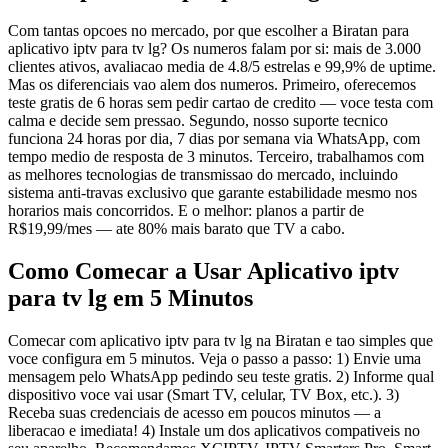
Com tantas opcoes no mercado, por que escolher a Biratan para
aplicativo iptv para tv lg? Os numeros falam por si: mais de 3.000
clientes ativos, avaliacao media de 4.8/5 estrelas e 99,9% de uptime.
Mas os diferenciais vao alem dos numeros. Primeiro, oferecemos
teste gratis de 6 horas sem pedir cartao de credito — voce testa com
calma e decide sem pressao. Segundo, nosso suporte tecnico
funciona 24 horas por dia, 7 dias por semana via WhatsApp, com
tempo medio de resposta de 3 minutos. Terceiro, trabalhamos com
as melhores tecnologias de transmissao do mercado, incluindo
sistema anti-travas exclusivo que garante estabilidade mesmo nos
horarios mais concorridos. E o melhor: planos a partir de
R$19,99/mes — ate 80% mais barato que TV a cabo.
Como Comecar a Usar Aplicativo iptv
para tv lg em 5 Minutos
Comecar com aplicativo iptv para tv lg na Biratan e tao simples que
voce configura em 5 minutos. Veja o passo a passo: 1) Envie uma
mensagem pelo WhatsApp pedindo seu teste gratis. 2) Informe qual
dispositivo voce vai usar (Smart TV, celular, TV Box, etc.). 3)
Receba suas credenciais de acesso em poucos minutos — a
liberacao e imediata! 4) Instale um dos aplicativos compativeis no