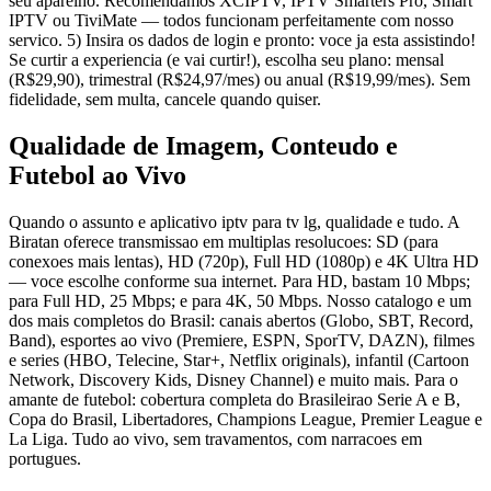
seu aparelho. Recomendamos XCIPTV, IPTV Smarters Pro, Smart
IPTV ou TiviMate — todos funcionam perfeitamente com nosso
servico. 5) Insira os dados de login e pronto: voce ja esta assistindo!
Se curtir a experiencia (e vai curtir!), escolha seu plano: mensal
(R$29,90), trimestral (R$24,97/mes) ou anual (R$19,99/mes). Sem
fidelidade, sem multa, cancele quando quiser.
Qualidade de Imagem, Conteudo e
Futebol ao Vivo
Quando o assunto e aplicativo iptv para tv lg, qualidade e tudo. A
Biratan oferece transmissao em multiplas resolucoes: SD (para
conexoes mais lentas), HD (720p), Full HD (1080p) e 4K Ultra HD
— voce escolhe conforme sua internet. Para HD, bastam 10 Mbps;
para Full HD, 25 Mbps; e para 4K, 50 Mbps. Nosso catalogo e um
dos mais completos do Brasil: canais abertos (Globo, SBT, Record,
Band), esportes ao vivo (Premiere, ESPN, SporTV, DAZN), filmes
e series (HBO, Telecine, Star+, Netflix originals), infantil (Cartoon
Network, Discovery Kids, Disney Channel) e muito mais. Para o
amante de futebol: cobertura completa do Brasileirao Serie A e B,
Copa do Brasil, Libertadores, Champions League, Premier League e
La Liga. Tudo ao vivo, sem travamentos, com narracoes em
portugues.