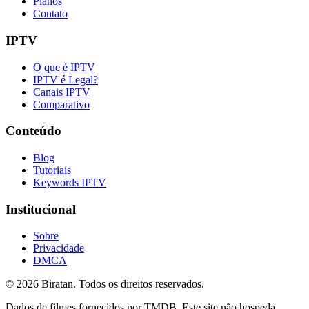
Planos
Contato
IPTV
O que é IPTV
IPTV é Legal?
Canais IPTV
Comparativo
Conteúdo
Blog
Tutoriais
Keywords IPTV
Institucional
Sobre
Privacidade
DMCA
©
2026
Biratan. Todos os direitos reservados.
Dados de filmes fornecidos por TMDB. Este site não hospeda