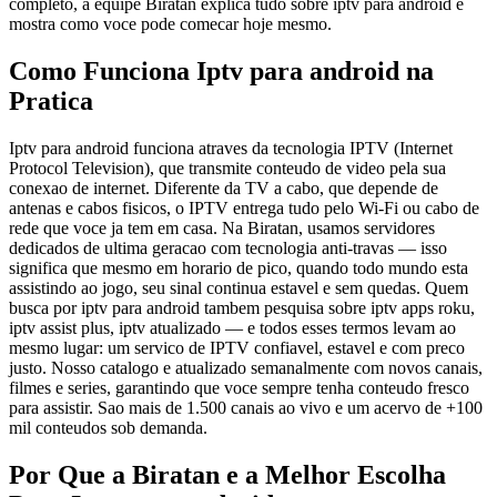
completo, a equipe Biratan explica tudo sobre iptv para android e
mostra como voce pode comecar hoje mesmo.
Como Funciona Iptv para android na
Pratica
Iptv para android funciona atraves da tecnologia IPTV (Internet
Protocol Television), que transmite conteudo de video pela sua
conexao de internet. Diferente da TV a cabo, que depende de
antenas e cabos fisicos, o IPTV entrega tudo pelo Wi-Fi ou cabo de
rede que voce ja tem em casa. Na Biratan, usamos servidores
dedicados de ultima geracao com tecnologia anti-travas — isso
significa que mesmo em horario de pico, quando todo mundo esta
assistindo ao jogo, seu sinal continua estavel e sem quedas. Quem
busca por iptv para android tambem pesquisa sobre iptv apps roku,
iptv assist plus, iptv atualizado — e todos esses termos levam ao
mesmo lugar: um servico de IPTV confiavel, estavel e com preco
justo. Nosso catalogo e atualizado semanalmente com novos canais,
filmes e series, garantindo que voce sempre tenha conteudo fresco
para assistir. Sao mais de 1.500 canais ao vivo e um acervo de +100
mil conteudos sob demanda.
Por Que a Biratan e a Melhor Escolha