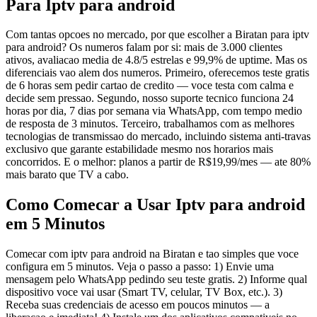
Para Iptv para android
Com tantas opcoes no mercado, por que escolher a Biratan para iptv
para android? Os numeros falam por si: mais de 3.000 clientes
ativos, avaliacao media de 4.8/5 estrelas e 99,9% de uptime. Mas os
diferenciais vao alem dos numeros. Primeiro, oferecemos teste gratis
de 6 horas sem pedir cartao de credito — voce testa com calma e
decide sem pressao. Segundo, nosso suporte tecnico funciona 24
horas por dia, 7 dias por semana via WhatsApp, com tempo medio
de resposta de 3 minutos. Terceiro, trabalhamos com as melhores
tecnologias de transmissao do mercado, incluindo sistema anti-travas
exclusivo que garante estabilidade mesmo nos horarios mais
concorridos. E o melhor: planos a partir de R$19,99/mes — ate 80%
mais barato que TV a cabo.
Como Comecar a Usar Iptv para android
em 5 Minutos
Comecar com iptv para android na Biratan e tao simples que voce
configura em 5 minutos. Veja o passo a passo: 1) Envie uma
mensagem pelo WhatsApp pedindo seu teste gratis. 2) Informe qual
dispositivo voce vai usar (Smart TV, celular, TV Box, etc.). 3)
Receba suas credenciais de acesso em poucos minutos — a