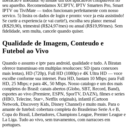
liberacao e imediata! 4) Instale um dos aplicativos compativeis no
seu aparelho. Recomendamos XCIPTV, IPTV Smarters Pro, Smart
IPTV ou TiviMate — todos funcionam perfeitamente com nosso
servico. 5) Insira os dados de login e pronto: voce ja esta assistindo!
Se curtir a experiencia (e vai curtir!), escolha seu plano: mensal
(R$29,90), trimestral (R$24,97/mes) ou anual (R$19,99/mes). Sem
fidelidade, sem multa, cancele quando quiser.
Qualidade de Imagem, Conteudo e
Futebol ao Vivo
Quando o assunto e iptv para android, qualidade e tudo. A Biratan
oferece transmissao em multiplas resolucoes: SD (para conexoes
mais lentas), HD (720p), Full HD (1080p) e 4K Ultra HD — voce
escolhe conforme sua internet. Para HD, bastam 10 Mbps; para Full
HD, 25 Mbps; e para 4K, 50 Mbps. Nosso catalogo e um dos mais
completos do Brasil: canais abertos (Globo, SBT, Record, Band),
esportes ao vivo (Premiere, ESPN, SporTV, DAZN), filmes e series
(HBO, Telecine, Star+, Netflix originals), infantil (Cartoon
Network, Discovery Kids, Disney Channel) e muito mais. Para o
amante de futebol: cobertura completa do Brasileirao Serie A e B,
Copa do Brasil, Libertadores, Champions League, Premier League e
La Liga. Tudo ao vivo, sem travamentos, com narracoes em
portugues.