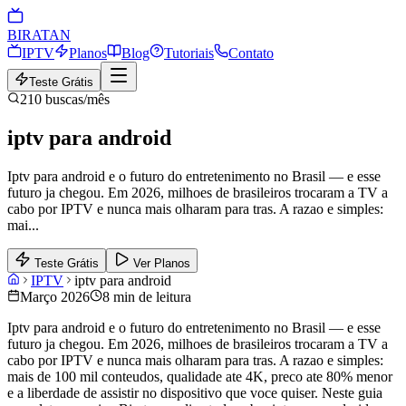
BIRA
TAN
IPTV
Planos
Blog
Tutoriais
Contato
Teste Grátis
210
buscas/mês
iptv para android
Iptv para android e o futuro do entretenimento no Brasil — e esse
futuro ja chegou. Em 2026, milhoes de brasileiros trocaram a TV a
cabo por IPTV e nunca mais olharam para tras. A razao e simples:
mai
...
Teste Grátis
Ver Planos
IPTV
iptv para android
Março 2026
8 min de leitura
Iptv para android e o futuro do entretenimento no Brasil — e esse
futuro ja chegou. Em 2026, milhoes de brasileiros trocaram a TV a
cabo por IPTV e nunca mais olharam para tras. A razao e simples:
mais de 100 mil conteudos, qualidade ate 4K, preco ate 80% menor
e a liberdade de assistir no dispositivo que voce quiser. Neste guia