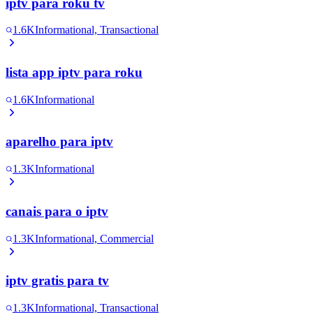
iptv para roku tv
1.6K
Informational, Transactional
lista app iptv para roku
1.6K
Informational
aparelho para iptv
1.3K
Informational
canais para o iptv
1.3K
Informational, Commercial
iptv gratis para tv
1.3K
Informational, Transactional