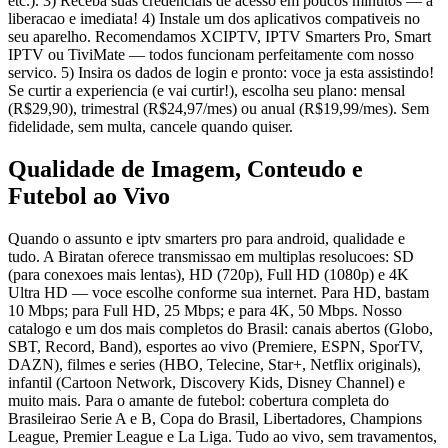
etc.). 3) Receba suas credenciais de acesso em poucos minutos — a
liberacao e imediata! 4) Instale um dos aplicativos compativeis no
seu aparelho. Recomendamos XCIPTV, IPTV Smarters Pro, Smart
IPTV ou TiviMate — todos funcionam perfeitamente com nosso
servico. 5) Insira os dados de login e pronto: voce ja esta assistindo!
Se curtir a experiencia (e vai curtir!), escolha seu plano: mensal
(R$29,90), trimestral (R$24,97/mes) ou anual (R$19,99/mes). Sem
fidelidade, sem multa, cancele quando quiser.
Qualidade de Imagem, Conteudo e
Futebol ao Vivo
Quando o assunto e iptv smarters pro para android, qualidade e
tudo. A Biratan oferece transmissao em multiplas resolucoes: SD
(para conexoes mais lentas), HD (720p), Full HD (1080p) e 4K
Ultra HD — voce escolhe conforme sua internet. Para HD, bastam
10 Mbps; para Full HD, 25 Mbps; e para 4K, 50 Mbps. Nosso
catalogo e um dos mais completos do Brasil: canais abertos (Globo,
SBT, Record, Band), esportes ao vivo (Premiere, ESPN, SporTV,
DAZN), filmes e series (HBO, Telecine, Star+, Netflix originals),
infantil (Cartoon Network, Discovery Kids, Disney Channel) e
muito mais. Para o amante de futebol: cobertura completa do
Brasileirao Serie A e B, Copa do Brasil, Libertadores, Champions
League, Premier League e La Liga. Tudo ao vivo, sem travamentos,