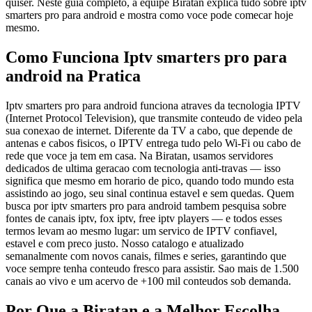
quiser. Neste guia completo, a equipe Biratan explica tudo sobre iptv
smarters pro para android e mostra como voce pode comecar hoje
mesmo.
Como Funciona Iptv smarters pro para
android na Pratica
Iptv smarters pro para android funciona atraves da tecnologia IPTV
(Internet Protocol Television), que transmite conteudo de video pela
sua conexao de internet. Diferente da TV a cabo, que depende de
antenas e cabos fisicos, o IPTV entrega tudo pelo Wi-Fi ou cabo de
rede que voce ja tem em casa. Na Biratan, usamos servidores
dedicados de ultima geracao com tecnologia anti-travas — isso
significa que mesmo em horario de pico, quando todo mundo esta
assistindo ao jogo, seu sinal continua estavel e sem quedas. Quem
busca por iptv smarters pro para android tambem pesquisa sobre
fontes de canais iptv, fox iptv, free iptv players — e todos esses
termos levam ao mesmo lugar: um servico de IPTV confiavel,
estavel e com preco justo. Nosso catalogo e atualizado
semanalmente com novos canais, filmes e series, garantindo que
voce sempre tenha conteudo fresco para assistir. Sao mais de 1.500
canais ao vivo e um acervo de +100 mil conteudos sob demanda.
Por Que a Biratan e a Melhor Escolha