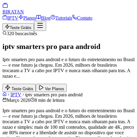
BIRA
TAN
IPTV
Planos
Blog
Tutoriais
Contato
Teste Grátis
320
buscas/mês
iptv smarters pro para android
Iptv smarters pro para android e o futuro do entretenimento no Brasil
— e esse futuro ja chegou. Em 2026, milhoes de brasileiros
trocaram a TV a cabo por IPTV e nunca mais olharam para tras. A
razao e
...
Teste Grátis
Ver Planos
IPTV
iptv smarters pro para android
Março 2026
8 min de leitura
Iptv smarters pro para android e o futuro do entretenimento no Brasil
— e esse futuro ja chegou. Em 2026, milhoes de brasileiros
trocaram a TV a cabo por IPTV e nunca mais olharam para tras. A
razao e simples: mais de 100 mil conteudos, qualidade ate 4K, preco
ate 80% menor e a liberdade de assistir no dispositivo que voce