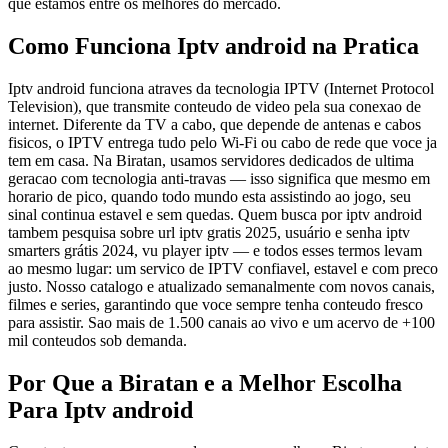
que estamos entre os melhores do mercado.
Como Funciona Iptv android na Pratica
Iptv android funciona atraves da tecnologia IPTV (Internet Protocol
Television), que transmite conteudo de video pela sua conexao de
internet. Diferente da TV a cabo, que depende de antenas e cabos
fisicos, o IPTV entrega tudo pelo Wi-Fi ou cabo de rede que voce ja
tem em casa. Na Biratan, usamos servidores dedicados de ultima
geracao com tecnologia anti-travas — isso significa que mesmo em
horario de pico, quando todo mundo esta assistindo ao jogo, seu
sinal continua estavel e sem quedas. Quem busca por iptv android
tambem pesquisa sobre url iptv gratis 2025, usuário e senha iptv
smarters grátis 2024, vu player iptv — e todos esses termos levam
ao mesmo lugar: um servico de IPTV confiavel, estavel e com preco
justo. Nosso catalogo e atualizado semanalmente com novos canais,
filmes e series, garantindo que voce sempre tenha conteudo fresco
para assistir. Sao mais de 1.500 canais ao vivo e um acervo de +100
mil conteudos sob demanda.
Por Que a Biratan e a Melhor Escolha
Para Iptv android