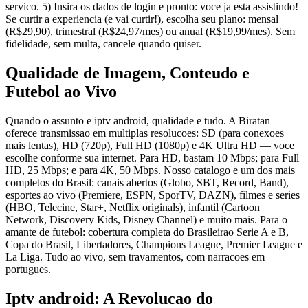
servico. 5) Insira os dados de login e pronto: voce ja esta assistindo!
Se curtir a experiencia (e vai curtir!), escolha seu plano: mensal
(R$29,90), trimestral (R$24,97/mes) ou anual (R$19,99/mes). Sem
fidelidade, sem multa, cancele quando quiser.
Qualidade de Imagem, Conteudo e
Futebol ao Vivo
Quando o assunto e iptv android, qualidade e tudo. A Biratan
oferece transmissao em multiplas resolucoes: SD (para conexoes
mais lentas), HD (720p), Full HD (1080p) e 4K Ultra HD — voce
escolhe conforme sua internet. Para HD, bastam 10 Mbps; para Full
HD, 25 Mbps; e para 4K, 50 Mbps. Nosso catalogo e um dos mais
completos do Brasil: canais abertos (Globo, SBT, Record, Band),
esportes ao vivo (Premiere, ESPN, SporTV, DAZN), filmes e series
(HBO, Telecine, Star+, Netflix originals), infantil (Cartoon
Network, Discovery Kids, Disney Channel) e muito mais. Para o
amante de futebol: cobertura completa do Brasileirao Serie A e B,
Copa do Brasil, Libertadores, Champions League, Premier League e
La Liga. Tudo ao vivo, sem travamentos, com narracoes em
portugues.
Iptv android: A Revolucao do