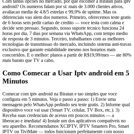
Com tantas opcoes no mercado, por que escolher a Biratan para iptv
android? Os numeros falam por si: mais de 3.000 clientes ativos,
avaliacao media de 4.8/5 estrelas e 99,9% de uptime. Mas os
diferenciais vao alem dos numeros. Primeiro, oferecemos teste gratis
de 6 horas sem pedir cartao de credito — voce testa com calma e
decide sem pressao. Segundo, nosso suporte tecnico funciona 24
horas por dia, 7 dias por semana via WhatsApp, com tempo medio
de resposta de 3 minutos. Terceiro, trabalhamos com as melhores
tecnologias de transmissao do mercado, incluindo sistema anti-travas
exclusivo que garante estabilidade mesmo nos horarios mais
concorridos. E o melhor: planos a partir de R$19,99/mes — ate 80%
mais barato que TV a cabo.
Como Comecar a Usar Iptv android em 5
Minutos
Comecar com iptv android na Biratan e tao simples que voce
configura em 5 minutos. Veja o passo a passo: 1) Envie uma
mensagem pelo WhatsApp pedindo seu teste gratis. 2) Informe qual
dispositivo voce vai usar (Smart TV, celular, TV Box, etc.). 3)
Receba suas credenciais de acesso em poucos minutos — a
liberacao e imediata! 4) Instale um dos aplicativos compativeis no
seu aparelho. Recomendamos XCIPTV, IPTV Smarters Pro, Smart
IPTV ou TiviMate — todos funcionam perfeitamente com nosso