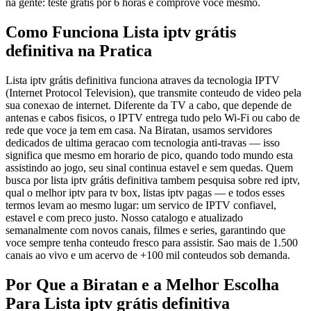
na gente: teste gratis por 6 horas e comprove voce mesmo.
Como Funciona Lista iptv grátis
definitiva na Pratica
Lista iptv grátis definitiva funciona atraves da tecnologia IPTV
(Internet Protocol Television), que transmite conteudo de video pela
sua conexao de internet. Diferente da TV a cabo, que depende de
antenas e cabos fisicos, o IPTV entrega tudo pelo Wi-Fi ou cabo de
rede que voce ja tem em casa. Na Biratan, usamos servidores
dedicados de ultima geracao com tecnologia anti-travas — isso
significa que mesmo em horario de pico, quando todo mundo esta
assistindo ao jogo, seu sinal continua estavel e sem quedas. Quem
busca por lista iptv grátis definitiva tambem pesquisa sobre red iptv,
qual o melhor iptv para tv box, listas iptv pagas — e todos esses
termos levam ao mesmo lugar: um servico de IPTV confiavel,
estavel e com preco justo. Nosso catalogo e atualizado
semanalmente com novos canais, filmes e series, garantindo que
voce sempre tenha conteudo fresco para assistir. Sao mais de 1.500
canais ao vivo e um acervo de +100 mil conteudos sob demanda.
Por Que a Biratan e a Melhor Escolha
Para Lista iptv grátis definitiva