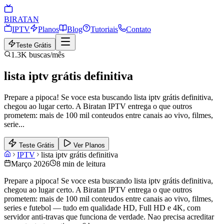
BIRA
TAN
IPTV
Planos
Blog
Tutoriais
Contato
Teste Grátis
1.3K
buscas/mês
lista iptv grátis definitiva
Prepare a pipoca! Se voce esta buscando lista iptv grátis definitiva,
chegou ao lugar certo. A Biratan IPTV entrega o que outros
prometem: mais de 100 mil conteudos entre canais ao vivo, filmes,
serie
...
Teste Grátis
Ver Planos
IPTV
lista iptv grátis definitiva
Março 2026
8 min de leitura
Prepare a pipoca! Se voce esta buscando lista iptv grátis definitiva,
chegou ao lugar certo. A Biratan IPTV entrega o que outros
prometem: mais de 100 mil conteudos entre canais ao vivo, filmes,
series e futebol — tudo em qualidade HD, Full HD e 4K, com
servidor anti-travas que funciona de verdade. Nao precisa acreditar