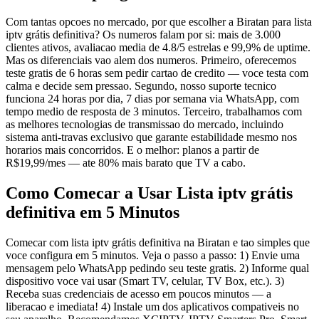
Com tantas opcoes no mercado, por que escolher a Biratan para lista
iptv grátis definitiva? Os numeros falam por si: mais de 3.000
clientes ativos, avaliacao media de 4.8/5 estrelas e 99,9% de uptime.
Mas os diferenciais vao alem dos numeros. Primeiro, oferecemos
teste gratis de 6 horas sem pedir cartao de credito — voce testa com
calma e decide sem pressao. Segundo, nosso suporte tecnico
funciona 24 horas por dia, 7 dias por semana via WhatsApp, com
tempo medio de resposta de 3 minutos. Terceiro, trabalhamos com
as melhores tecnologias de transmissao do mercado, incluindo
sistema anti-travas exclusivo que garante estabilidade mesmo nos
horarios mais concorridos. E o melhor: planos a partir de
R$19,99/mes — ate 80% mais barato que TV a cabo.
Como Comecar a Usar Lista iptv grátis
definitiva em 5 Minutos
Comecar com lista iptv grátis definitiva na Biratan e tao simples que
voce configura em 5 minutos. Veja o passo a passo: 1) Envie uma
mensagem pelo WhatsApp pedindo seu teste gratis. 2) Informe qual
dispositivo voce vai usar (Smart TV, celular, TV Box, etc.). 3)
Receba suas credenciais de acesso em poucos minutos — a
liberacao e imediata! 4) Instale um dos aplicativos compativeis no