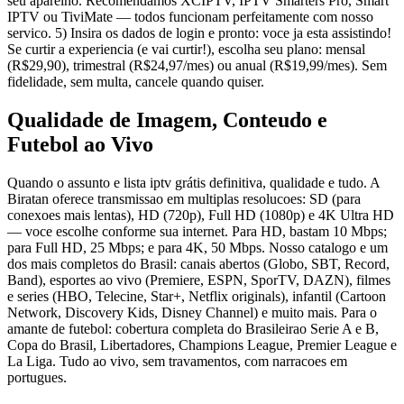
seu aparelho. Recomendamos XCIPTV, IPTV Smarters Pro, Smart
IPTV ou TiviMate — todos funcionam perfeitamente com nosso
servico. 5) Insira os dados de login e pronto: voce ja esta assistindo!
Se curtir a experiencia (e vai curtir!), escolha seu plano: mensal
(R$29,90), trimestral (R$24,97/mes) ou anual (R$19,99/mes). Sem
fidelidade, sem multa, cancele quando quiser.
Qualidade de Imagem, Conteudo e
Futebol ao Vivo
Quando o assunto e lista iptv grátis definitiva, qualidade e tudo. A
Biratan oferece transmissao em multiplas resolucoes: SD (para
conexoes mais lentas), HD (720p), Full HD (1080p) e 4K Ultra HD
— voce escolhe conforme sua internet. Para HD, bastam 10 Mbps;
para Full HD, 25 Mbps; e para 4K, 50 Mbps. Nosso catalogo e um
dos mais completos do Brasil: canais abertos (Globo, SBT, Record,
Band), esportes ao vivo (Premiere, ESPN, SporTV, DAZN), filmes
e series (HBO, Telecine, Star+, Netflix originals), infantil (Cartoon
Network, Discovery Kids, Disney Channel) e muito mais. Para o
amante de futebol: cobertura completa do Brasileirao Serie A e B,
Copa do Brasil, Libertadores, Champions League, Premier League e
La Liga. Tudo ao vivo, sem travamentos, com narracoes em
portugues.