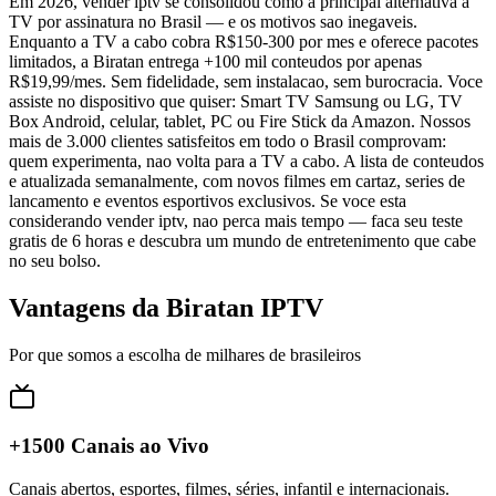
Em 2026, vender iptv se consolidou como a principal alternativa a
TV por assinatura no Brasil — e os motivos sao inegaveis.
Enquanto a TV a cabo cobra R$150-300 por mes e oferece pacotes
limitados, a Biratan entrega +100 mil conteudos por apenas
R$19,99/mes. Sem fidelidade, sem instalacao, sem burocracia. Voce
assiste no dispositivo que quiser: Smart TV Samsung ou LG, TV
Box Android, celular, tablet, PC ou Fire Stick da Amazon. Nossos
mais de 3.000 clientes satisfeitos em todo o Brasil comprovam:
quem experimenta, nao volta para a TV a cabo. A lista de conteudos
e atualizada semanalmente, com novos filmes em cartaz, series de
lancamento e eventos esportivos exclusivos. Se voce esta
considerando vender iptv, nao perca mais tempo — faca seu teste
gratis de 6 horas e descubra um mundo de entretenimento que cabe
no seu bolso.
Vantagens da Biratan IPTV
Por que somos a escolha de milhares de brasileiros
+1500 Canais ao Vivo
Canais abertos, esportes, filmes, séries, infantil e internacionais.