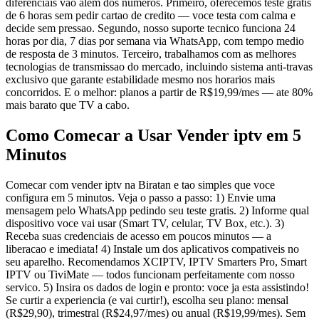
diferenciais vao alem dos numeros. Primeiro, oferecemos teste gratis
de 6 horas sem pedir cartao de credito — voce testa com calma e
decide sem pressao. Segundo, nosso suporte tecnico funciona 24
horas por dia, 7 dias por semana via WhatsApp, com tempo medio
de resposta de 3 minutos. Terceiro, trabalhamos com as melhores
tecnologias de transmissao do mercado, incluindo sistema anti-travas
exclusivo que garante estabilidade mesmo nos horarios mais
concorridos. E o melhor: planos a partir de R$19,99/mes — ate 80%
mais barato que TV a cabo.
Como Comecar a Usar Vender iptv em 5
Minutos
Comecar com vender iptv na Biratan e tao simples que voce
configura em 5 minutos. Veja o passo a passo: 1) Envie uma
mensagem pelo WhatsApp pedindo seu teste gratis. 2) Informe qual
dispositivo voce vai usar (Smart TV, celular, TV Box, etc.). 3)
Receba suas credenciais de acesso em poucos minutos — a
liberacao e imediata! 4) Instale um dos aplicativos compativeis no
seu aparelho. Recomendamos XCIPTV, IPTV Smarters Pro, Smart
IPTV ou TiviMate — todos funcionam perfeitamente com nosso
servico. 5) Insira os dados de login e pronto: voce ja esta assistindo!
Se curtir a experiencia (e vai curtir!), escolha seu plano: mensal
(R$29,90), trimestral (R$24,97/mes) ou anual (R$19,99/mes). Sem