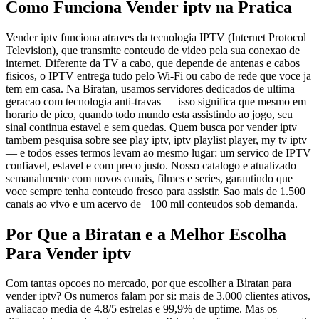
Como Funciona Vender iptv na Pratica
Vender iptv funciona atraves da tecnologia IPTV (Internet Protocol
Television), que transmite conteudo de video pela sua conexao de
internet. Diferente da TV a cabo, que depende de antenas e cabos
fisicos, o IPTV entrega tudo pelo Wi-Fi ou cabo de rede que voce ja
tem em casa. Na Biratan, usamos servidores dedicados de ultima
geracao com tecnologia anti-travas — isso significa que mesmo em
horario de pico, quando todo mundo esta assistindo ao jogo, seu
sinal continua estavel e sem quedas. Quem busca por vender iptv
tambem pesquisa sobre see play iptv, iptv playlist player, my tv iptv
— e todos esses termos levam ao mesmo lugar: um servico de IPTV
confiavel, estavel e com preco justo. Nosso catalogo e atualizado
semanalmente com novos canais, filmes e series, garantindo que
voce sempre tenha conteudo fresco para assistir. Sao mais de 1.500
canais ao vivo e um acervo de +100 mil conteudos sob demanda.
Por Que a Biratan e a Melhor Escolha
Para Vender iptv
Com tantas opcoes no mercado, por que escolher a Biratan para
vender iptv? Os numeros falam por si: mais de 3.000 clientes ativos,
avaliacao media de 4.8/5 estrelas e 99,9% de uptime. Mas os