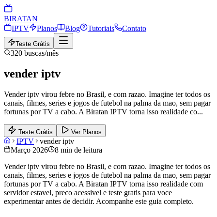
BIRA
TAN
IPTV
Planos
Blog
Tutoriais
Contato
Teste Grátis
320
buscas/mês
vender iptv
Vender iptv virou febre no Brasil, e com razao. Imagine ter todos os
canais, filmes, series e jogos de futebol na palma da mao, sem pagar
fortunas por TV a cabo. A Biratan IPTV torna isso realidade co
...
Teste Grátis
Ver Planos
IPTV
vender iptv
Março 2026
8 min de leitura
Vender iptv virou febre no Brasil, e com razao. Imagine ter todos os
canais, filmes, series e jogos de futebol na palma da mao, sem pagar
fortunas por TV a cabo. A Biratan IPTV torna isso realidade com
servidor estavel, preco acessivel e teste gratis para voce
experimentar antes de decidir. Acompanhe este guia completo.