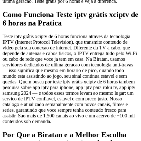
ultima geracao. Teste gratis por 6 horas e veja a diferenca.
Como Funciona Teste iptv grátis xciptv de
6 horas na Pratica
Teste iptv grátis xciptv de 6 horas funciona atraves da tecnologia
IPTV (Internet Protocol Television), que transmite conteudo de
video pela sua conexao de internet. Diferente da TV a cabo, que
depende de antenas e cabos fisicos, o IPTV entrega tudo pelo Wi-Fi
ou cabo de rede que voce ja tem em casa. Na Biratan, usamos
servidores dedicados de ultima geracao com tecnologia anti-travas
— isso significa que mesmo em horario de pico, quando todo
mundo esta assistindo ao jogo, seu sinal continua estavel e sem
quedas. Quem busca por teste iptv grátis xciptv de 6 horas tambem
pesquisa sobre app iptv para iphone, app iptv para roku tv, app iptv
samsung 2024 — e todos esses termos levam ao mesmo lugar: um
servico de IPTV confiavel, estavel e com preco justo. Nosso
catalogo e atualizado semanalmente com novos canais, filmes e
series, garantindo que voce sempre tenha conteudo fresco para
assistir. Sao mais de 1.500 canais ao vivo e um acervo de +100 mil
conteudos sob demanda.
Por Que a Biratan e a Melhor Escolha