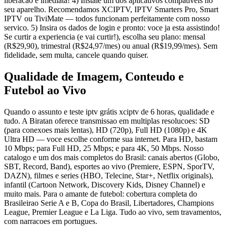
liberacao e imediata! 4) Instale um dos aplicativos compativeis no
seu aparelho. Recomendamos XCIPTV, IPTV Smarters Pro, Smart
IPTV ou TiviMate — todos funcionam perfeitamente com nosso
servico. 5) Insira os dados de login e pronto: voce ja esta assistindo!
Se curtir a experiencia (e vai curtir!), escolha seu plano: mensal
(R$29,90), trimestral (R$24,97/mes) ou anual (R$19,99/mes). Sem
fidelidade, sem multa, cancele quando quiser.
Qualidade de Imagem, Conteudo e
Futebol ao Vivo
Quando o assunto e teste iptv grátis xciptv de 6 horas, qualidade e
tudo. A Biratan oferece transmissao em multiplas resolucoes: SD
(para conexoes mais lentas), HD (720p), Full HD (1080p) e 4K
Ultra HD — voce escolhe conforme sua internet. Para HD, bastam
10 Mbps; para Full HD, 25 Mbps; e para 4K, 50 Mbps. Nosso
catalogo e um dos mais completos do Brasil: canais abertos (Globo,
SBT, Record, Band), esportes ao vivo (Premiere, ESPN, SporTV,
DAZN), filmes e series (HBO, Telecine, Star+, Netflix originals),
infantil (Cartoon Network, Discovery Kids, Disney Channel) e
muito mais. Para o amante de futebol: cobertura completa do
Brasileirao Serie A e B, Copa do Brasil, Libertadores, Champions
League, Premier League e La Liga. Tudo ao vivo, sem travamentos,
com narracoes em portugues.