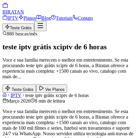
BIRA
TAN
IPTV
Planos
Blog
Tutoriais
Contato
Teste Grátis
880
buscas/mês
teste iptv grátis xciptv de 6 horas
Voce e sua familia merecem o melhor em entretenimento. Se esta
procurando teste iptv grátis xciptv de 6 horas, a Biratan oferece a
experiencia mais completa: +1500 canais ao vivo, catalogo com
mais de
...
Teste Grátis
Ver Planos
IPTV
teste iptv grátis xciptv de 6 horas
Março 2026
8 min de leitura
Voce e sua familia merecem o melhor em entretenimento. Se esta
procurando teste iptv grátis xciptv de 6 horas, a Biratan oferece a
experiencia mais completa: +1500 canais ao vivo, catalogo com
mais de 100 mil filmes e series, futebol sem travamentos e suporte
24/7 via WhatsApp. Nosso servidor utiliza tecnologia anti-travas de