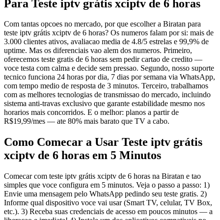
Para Teste iptv grátis xciptv de 6 horas
Com tantas opcoes no mercado, por que escolher a Biratan para
teste iptv grátis xciptv de 6 horas? Os numeros falam por si: mais de
3.000 clientes ativos, avaliacao media de 4.8/5 estrelas e 99,9% de
uptime. Mas os diferenciais vao alem dos numeros. Primeiro,
oferecemos teste gratis de 6 horas sem pedir cartao de credito —
voce testa com calma e decide sem pressao. Segundo, nosso suporte
tecnico funciona 24 horas por dia, 7 dias por semana via WhatsApp,
com tempo medio de resposta de 3 minutos. Terceiro, trabalhamos
com as melhores tecnologias de transmissao do mercado, incluindo
sistema anti-travas exclusivo que garante estabilidade mesmo nos
horarios mais concorridos. E o melhor: planos a partir de
R$19,99/mes — ate 80% mais barato que TV a cabo.
Como Comecar a Usar Teste iptv grátis
xciptv de 6 horas em 5 Minutos
Comecar com teste iptv grátis xciptv de 6 horas na Biratan e tao
simples que voce configura em 5 minutos. Veja o passo a passo: 1)
Envie uma mensagem pelo WhatsApp pedindo seu teste gratis. 2)
Informe qual dispositivo voce vai usar (Smart TV, celular, TV Box,
etc.). 3) Receba suas credenciais de acesso em poucos minutos — a