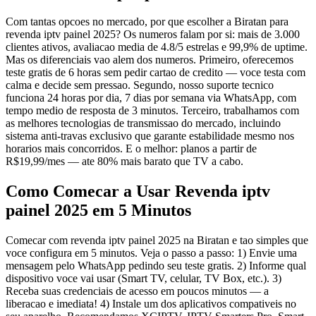
Com tantas opcoes no mercado, por que escolher a Biratan para
revenda iptv painel 2025? Os numeros falam por si: mais de 3.000
clientes ativos, avaliacao media de 4.8/5 estrelas e 99,9% de uptime.
Mas os diferenciais vao alem dos numeros. Primeiro, oferecemos
teste gratis de 6 horas sem pedir cartao de credito — voce testa com
calma e decide sem pressao. Segundo, nosso suporte tecnico
funciona 24 horas por dia, 7 dias por semana via WhatsApp, com
tempo medio de resposta de 3 minutos. Terceiro, trabalhamos com
as melhores tecnologias de transmissao do mercado, incluindo
sistema anti-travas exclusivo que garante estabilidade mesmo nos
horarios mais concorridos. E o melhor: planos a partir de
R$19,99/mes — ate 80% mais barato que TV a cabo.
Como Comecar a Usar Revenda iptv
painel 2025 em 5 Minutos
Comecar com revenda iptv painel 2025 na Biratan e tao simples que
voce configura em 5 minutos. Veja o passo a passo: 1) Envie uma
mensagem pelo WhatsApp pedindo seu teste gratis. 2) Informe qual
dispositivo voce vai usar (Smart TV, celular, TV Box, etc.). 3)
Receba suas credenciais de acesso em poucos minutos — a
liberacao e imediata! 4) Instale um dos aplicativos compativeis no