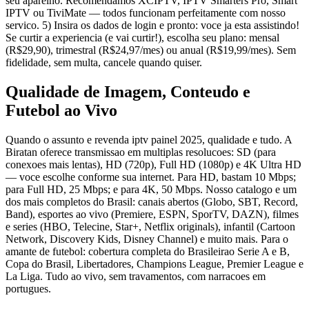
seu aparelho. Recomendamos XCIPTV, IPTV Smarters Pro, Smart
IPTV ou TiviMate — todos funcionam perfeitamente com nosso
servico. 5) Insira os dados de login e pronto: voce ja esta assistindo!
Se curtir a experiencia (e vai curtir!), escolha seu plano: mensal
(R$29,90), trimestral (R$24,97/mes) ou anual (R$19,99/mes). Sem
fidelidade, sem multa, cancele quando quiser.
Qualidade de Imagem, Conteudo e
Futebol ao Vivo
Quando o assunto e revenda iptv painel 2025, qualidade e tudo. A
Biratan oferece transmissao em multiplas resolucoes: SD (para
conexoes mais lentas), HD (720p), Full HD (1080p) e 4K Ultra HD
— voce escolhe conforme sua internet. Para HD, bastam 10 Mbps;
para Full HD, 25 Mbps; e para 4K, 50 Mbps. Nosso catalogo e um
dos mais completos do Brasil: canais abertos (Globo, SBT, Record,
Band), esportes ao vivo (Premiere, ESPN, SporTV, DAZN), filmes
e series (HBO, Telecine, Star+, Netflix originals), infantil (Cartoon
Network, Discovery Kids, Disney Channel) e muito mais. Para o
amante de futebol: cobertura completa do Brasileirao Serie A e B,
Copa do Brasil, Libertadores, Champions League, Premier League e
La Liga. Tudo ao vivo, sem travamentos, com narracoes em
portugues.