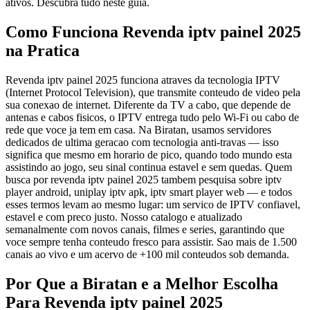
ativos. Descubra tudo neste guia.
Como Funciona Revenda iptv painel 2025
na Pratica
Revenda iptv painel 2025 funciona atraves da tecnologia IPTV
(Internet Protocol Television), que transmite conteudo de video pela
sua conexao de internet. Diferente da TV a cabo, que depende de
antenas e cabos fisicos, o IPTV entrega tudo pelo Wi-Fi ou cabo de
rede que voce ja tem em casa. Na Biratan, usamos servidores
dedicados de ultima geracao com tecnologia anti-travas — isso
significa que mesmo em horario de pico, quando todo mundo esta
assistindo ao jogo, seu sinal continua estavel e sem quedas. Quem
busca por revenda iptv painel 2025 tambem pesquisa sobre iptv
player android, uniplay iptv apk, iptv smart player web — e todos
esses termos levam ao mesmo lugar: um servico de IPTV confiavel,
estavel e com preco justo. Nosso catalogo e atualizado
semanalmente com novos canais, filmes e series, garantindo que
voce sempre tenha conteudo fresco para assistir. Sao mais de 1.500
canais ao vivo e um acervo de +100 mil conteudos sob demanda.
Por Que a Biratan e a Melhor Escolha
Para Revenda iptv painel 2025