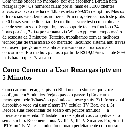
Com tantas opcoes no mercado, por que escolher a Biratan para
recargas iptv? Os numeros falam por si: mais de 3.000 clientes
ativos, avaliacao media de 4.8/5 estrelas e 99,9% de uptime. Mas os
diferenciais vao alem dos numeros. Primeiro, oferecemos teste gratis
de 6 horas sem pedir cartao de credito — voce testa com calma e
decide sem pressao. Segundo, nosso suporte tecnico funciona 24
horas por dia, 7 dias por semana via WhatsApp, com tempo medio
de resposta de 3 minutos. Terceiro, trabalhamos com as melhores
tecnologias de transmissao do mercado, incluindo sistema anti-travas
exclusivo que garante estabilidade mesmo nos horarios mais
concorridos. E o melhor: planos a partir de R$19,99/mes — ate 80%
mais barato que TV a cabo.
Como Comecar a Usar Recargas iptv em
5 Minutos
Comecar com recargas iptv na Biratan e tao simples que voce
configura em 5 minutos. Veja o passo a passo: 1) Envie uma
mensagem pelo WhatsApp pedindo seu teste gratis. 2) Informe qual
dispositivo voce vai usar (Smart TV, celular, TV Box, etc.). 3)
Receba suas credenciais de acesso em poucos minutos — a
liberacao e imediata! 4) Instale um dos aplicativos compativeis no
seu aparelho. Recomendamos XCIPTV, IPTV Smarters Pro, Smart
IPTV ou TiviMate — todos funcionam perfeitamente com nosso