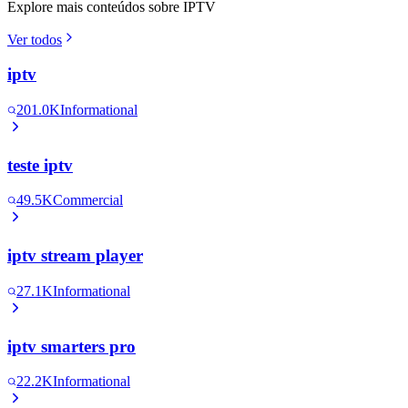
Explore mais conteúdos sobre IPTV
Ver todos
iptv
201.0K
Informational
teste iptv
49.5K
Commercial
iptv stream player
27.1K
Informational
iptv smarters pro
22.2K
Informational