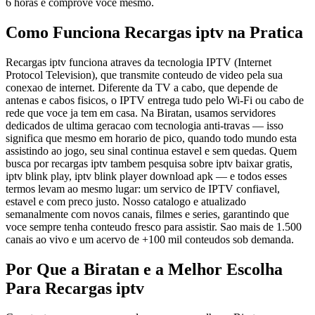
6 horas e comprove voce mesmo.
Como Funciona Recargas iptv na Pratica
Recargas iptv funciona atraves da tecnologia IPTV (Internet
Protocol Television), que transmite conteudo de video pela sua
conexao de internet. Diferente da TV a cabo, que depende de
antenas e cabos fisicos, o IPTV entrega tudo pelo Wi-Fi ou cabo de
rede que voce ja tem em casa. Na Biratan, usamos servidores
dedicados de ultima geracao com tecnologia anti-travas — isso
significa que mesmo em horario de pico, quando todo mundo esta
assistindo ao jogo, seu sinal continua estavel e sem quedas. Quem
busca por recargas iptv tambem pesquisa sobre iptv baixar gratis,
iptv blink play, iptv blink player download apk — e todos esses
termos levam ao mesmo lugar: um servico de IPTV confiavel,
estavel e com preco justo. Nosso catalogo e atualizado
semanalmente com novos canais, filmes e series, garantindo que
voce sempre tenha conteudo fresco para assistir. Sao mais de 1.500
canais ao vivo e um acervo de +100 mil conteudos sob demanda.
Por Que a Biratan e a Melhor Escolha
Para Recargas iptv