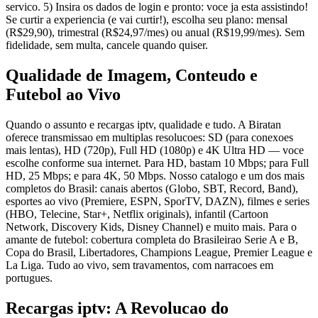
servico. 5) Insira os dados de login e pronto: voce ja esta assistindo!
Se curtir a experiencia (e vai curtir!), escolha seu plano: mensal
(R$29,90), trimestral (R$24,97/mes) ou anual (R$19,99/mes). Sem
fidelidade, sem multa, cancele quando quiser.
Qualidade de Imagem, Conteudo e
Futebol ao Vivo
Quando o assunto e recargas iptv, qualidade e tudo. A Biratan
oferece transmissao em multiplas resolucoes: SD (para conexoes
mais lentas), HD (720p), Full HD (1080p) e 4K Ultra HD — voce
escolhe conforme sua internet. Para HD, bastam 10 Mbps; para Full
HD, 25 Mbps; e para 4K, 50 Mbps. Nosso catalogo e um dos mais
completos do Brasil: canais abertos (Globo, SBT, Record, Band),
esportes ao vivo (Premiere, ESPN, SporTV, DAZN), filmes e series
(HBO, Telecine, Star+, Netflix originals), infantil (Cartoon
Network, Discovery Kids, Disney Channel) e muito mais. Para o
amante de futebol: cobertura completa do Brasileirao Serie A e B,
Copa do Brasil, Libertadores, Champions League, Premier League e
La Liga. Tudo ao vivo, sem travamentos, com narracoes em
portugues.
Recargas iptv: A Revolucao do