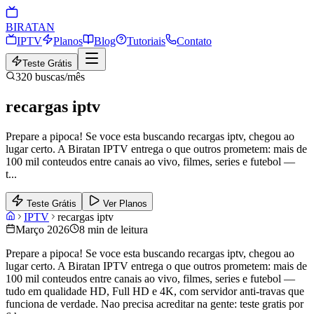
BIRA
TAN
IPTV
Planos
Blog
Tutoriais
Contato
Teste Grátis
320
buscas/mês
recargas iptv
Prepare a pipoca! Se voce esta buscando recargas iptv, chegou ao
lugar certo. A Biratan IPTV entrega o que outros prometem: mais de
100 mil conteudos entre canais ao vivo, filmes, series e futebol —
t
...
Teste Grátis
Ver Planos
IPTV
recargas iptv
Março 2026
8 min de leitura
Prepare a pipoca! Se voce esta buscando recargas iptv, chegou ao
lugar certo. A Biratan IPTV entrega o que outros prometem: mais de
100 mil conteudos entre canais ao vivo, filmes, series e futebol —
tudo em qualidade HD, Full HD e 4K, com servidor anti-travas que
funciona de verdade. Nao precisa acreditar na gente: teste gratis por