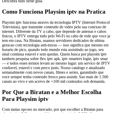
Descubra tudo neste guia.
Como Funciona Playsim iptv na Pratica
Playsim iptv funciona atraves da tecnologia IPTV (Internet Protocol
Television), que transmite conteudo de video pela sua conexao de
internet. Diferente da TV a cabo, que depende de antenas e cabos
fisicos, o IPTV entrega tudo pelo Wi-Fi ou cabo de rede que voce ja
tem em casa. Na Biratan, usamos servidores dedicados de ultima
geracao com tecnologia anti-travas — isso significa que mesmo em
horario de pico, quando todo mundo esta assistindo ao jogo, seu
sinal continua estavel e sem quedas. Quem busca por playsim iptv
tambem pesquisa sobre flex iptv apk, iptv smarters login, iptv smar
— e todos esses termos levam ao mesmo lugar: um servico de IPTV
confiavel, estavel e com preco justo. Nosso catalogo e atualizado
semanalmente com novos canais, filmes e series, garantindo que
voce sempre tenha conteudo fresco para assistir. Sao mais de 1.500
canais ao vivo e um acervo de +100 mil conteudos sob demanda.
Por Que a Biratan e a Melhor Escolha
Para Playsim iptv
Com tantas opcoes no mercado, por que escolher a Biratan para