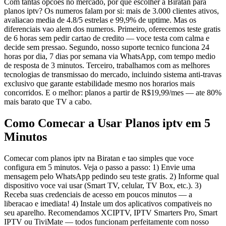
Com tantas opcoes no mercado, por que escolher a Biratan para
planos iptv? Os numeros falam por si: mais de 3.000 clientes ativos,
avaliacao media de 4.8/5 estrelas e 99,9% de uptime. Mas os
diferenciais vao alem dos numeros. Primeiro, oferecemos teste gratis
de 6 horas sem pedir cartao de credito — voce testa com calma e
decide sem pressao. Segundo, nosso suporte tecnico funciona 24
horas por dia, 7 dias por semana via WhatsApp, com tempo medio
de resposta de 3 minutos. Terceiro, trabalhamos com as melhores
tecnologias de transmissao do mercado, incluindo sistema anti-travas
exclusivo que garante estabilidade mesmo nos horarios mais
concorridos. E o melhor: planos a partir de R$19,99/mes — ate 80%
mais barato que TV a cabo.
Como Comecar a Usar Planos iptv em 5
Minutos
Comecar com planos iptv na Biratan e tao simples que voce
configura em 5 minutos. Veja o passo a passo: 1) Envie uma
mensagem pelo WhatsApp pedindo seu teste gratis. 2) Informe qual
dispositivo voce vai usar (Smart TV, celular, TV Box, etc.). 3)
Receba suas credenciais de acesso em poucos minutos — a
liberacao e imediata! 4) Instale um dos aplicativos compativeis no
seu aparelho. Recomendamos XCIPTV, IPTV Smarters Pro, Smart
IPTV ou TiviMate — todos funcionam perfeitamente com nosso