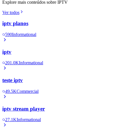
Explore mais conteúdos sobre IPTV
Ver todos
iptv planos
590
Informational
iptv
201.0K
Informational
teste iptv
49.5K
Commercial
iptv stream player
27.1K
Informational