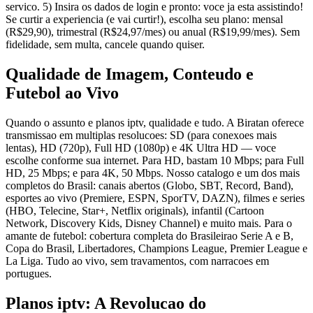
servico. 5) Insira os dados de login e pronto: voce ja esta assistindo!
Se curtir a experiencia (e vai curtir!), escolha seu plano: mensal
(R$29,90), trimestral (R$24,97/mes) ou anual (R$19,99/mes). Sem
fidelidade, sem multa, cancele quando quiser.
Qualidade de Imagem, Conteudo e
Futebol ao Vivo
Quando o assunto e planos iptv, qualidade e tudo. A Biratan oferece
transmissao em multiplas resolucoes: SD (para conexoes mais
lentas), HD (720p), Full HD (1080p) e 4K Ultra HD — voce
escolhe conforme sua internet. Para HD, bastam 10 Mbps; para Full
HD, 25 Mbps; e para 4K, 50 Mbps. Nosso catalogo e um dos mais
completos do Brasil: canais abertos (Globo, SBT, Record, Band),
esportes ao vivo (Premiere, ESPN, SporTV, DAZN), filmes e series
(HBO, Telecine, Star+, Netflix originals), infantil (Cartoon
Network, Discovery Kids, Disney Channel) e muito mais. Para o
amante de futebol: cobertura completa do Brasileirao Serie A e B,
Copa do Brasil, Libertadores, Champions League, Premier League e
La Liga. Tudo ao vivo, sem travamentos, com narracoes em
portugues.
Planos iptv: A Revolucao do