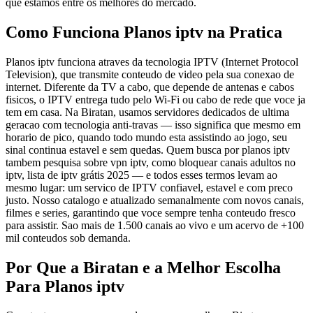
que estamos entre os melhores do mercado.
Como Funciona Planos iptv na Pratica
Planos iptv funciona atraves da tecnologia IPTV (Internet Protocol
Television), que transmite conteudo de video pela sua conexao de
internet. Diferente da TV a cabo, que depende de antenas e cabos
fisicos, o IPTV entrega tudo pelo Wi-Fi ou cabo de rede que voce ja
tem em casa. Na Biratan, usamos servidores dedicados de ultima
geracao com tecnologia anti-travas — isso significa que mesmo em
horario de pico, quando todo mundo esta assistindo ao jogo, seu
sinal continua estavel e sem quedas. Quem busca por planos iptv
tambem pesquisa sobre vpn iptv, como bloquear canais adultos no
iptv, lista de iptv grátis 2025 — e todos esses termos levam ao
mesmo lugar: um servico de IPTV confiavel, estavel e com preco
justo. Nosso catalogo e atualizado semanalmente com novos canais,
filmes e series, garantindo que voce sempre tenha conteudo fresco
para assistir. Sao mais de 1.500 canais ao vivo e um acervo de +100
mil conteudos sob demanda.
Por Que a Biratan e a Melhor Escolha
Para Planos iptv