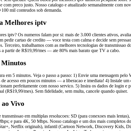
e com preco justo. Nosso catalogo e atualizado semanalmente com novo
e +100 mil conteudos sob demanda.
a Melhores iptv
es iptv? Os numeros falam por si: mais de 3.000 clientes ativos, avalia
em pedir cartao de credito — voce testa com calma e decide sem pressao
Terceiro, trabalhamos com as melhores tecnologias de transmissao do 
os a partir de R$19,99/mes — ate 80% mais barato que TV a cabo.
 Minutos
ra em 5 minutos. Veja o passo a passo: 1) Envie uma mensagem pelo Wh
ais de acesso em poucos minutos — a liberacao e imediata! 4) Instale u
perfeitamente com nosso servico. 5) Insira os dados de login e pronto:
ual (R$19,99/mes). Sem fidelidade, sem multa, cancele quando quiser.
 ao Vivo
ece transmissao em multiplas resolucoes: SD (para conexoes mais lent
bps; e para 4K, 50 Mbps. Nosso catalogo e um dos mais completos do B
r+, Netflix originals), infantil (Cartoon Network, Discovery Kids, Di