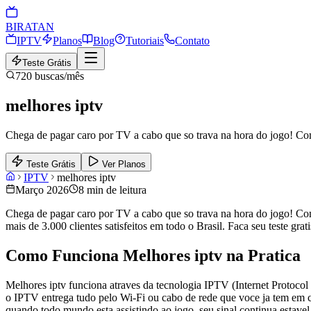
BIRA
TAN
IPTV
Planos
Blog
Tutoriais
Contato
Teste Grátis
720
buscas/mês
melhores iptv
Chega de pagar caro por TV a cabo que so trava na hora do jogo! Com 
Teste Grátis
Ver Planos
IPTV
melhores iptv
Março 2026
8 min de leitura
Chega de pagar caro por TV a cabo que so trava na hora do jogo! Com 
mais de 3.000 clientes satisfeitos em todo o Brasil. Faca seu teste gr
Como Funciona Melhores iptv na Pratica
Melhores iptv funciona atraves da tecnologia IPTV (Internet Protocol 
o IPTV entrega tudo pelo Wi-Fi ou cabo de rede que voce ja tem em c
quando todo mundo esta assistindo ao jogo, seu sinal continua estavel