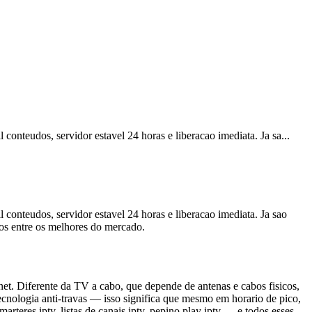
onteudos, servidor estavel 24 horas e liberacao imediata. Ja sa
...
onteudos, servidor estavel 24 horas e liberacao imediata. Ja sao
amos entre os melhores do mercado.
net. Diferente da TV a cabo, que depende de antenas e cabos fisicos,
cnologia anti-travas — isso significa que mesmo em horario de pico,
teres iptv, listas de canais iptv, pepino play iptv — e todos esses