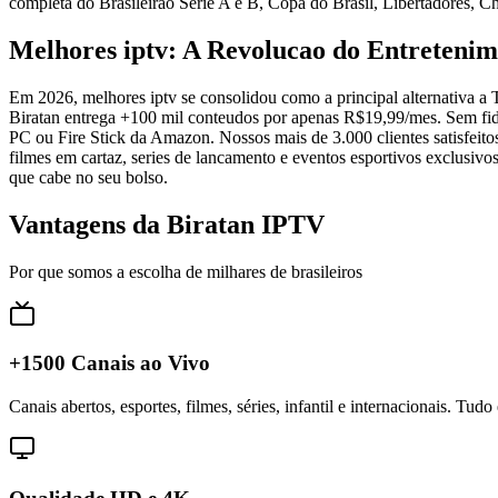
completa do Brasileirao Serie A e B, Copa do Brasil, Libertadores,
Melhores iptv: A Revolucao do Entreteni
Em 2026, melhores iptv se consolidou como a principal alternativa a
Biratan entrega +100 mil conteudos por apenas R$19,99/mes. Sem fide
PC ou Fire Stick da Amazon. Nossos mais de 3.000 clientes satisfeit
filmes em cartaz, series de lancamento e eventos esportivos exclusiv
que cabe no seu bolso.
Vantagens da Biratan IPTV
Por que somos a escolha de milhares de brasileiros
+1500 Canais ao Vivo
Canais abertos, esportes, filmes, séries, infantil e internacionais. Tud