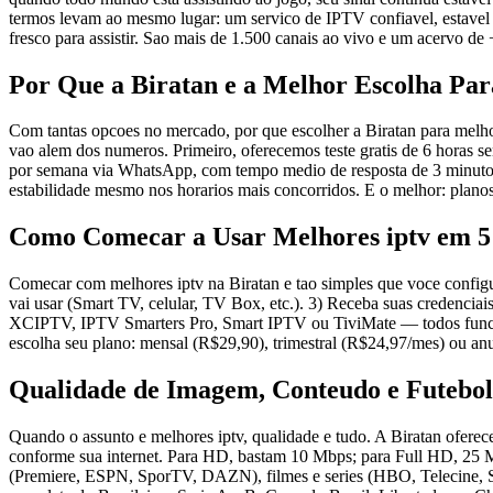
termos levam ao mesmo lugar: um servico de IPTV confiavel, estavel 
fresco para assistir. Sao mais de 1.500 canais ao vivo e um acervo d
Por Que a Biratan e a Melhor Escolha Par
Com tantas opcoes no mercado, por que escolher a Biratan para melhor
vao alem dos numeros. Primeiro, oferecemos teste gratis de 6 horas s
por semana via WhatsApp, com tempo medio de resposta de 3 minutos. 
estabilidade mesmo nos horarios mais concorridos. E o melhor: plan
Como Comecar a Usar Melhores iptv em 5
Comecar com melhores iptv na Biratan e tao simples que voce configu
vai usar (Smart TV, celular, TV Box, etc.). 3) Receba suas credenci
XCIPTV, IPTV Smarters Pro, Smart IPTV ou TiviMate — todos funcionam 
escolha seu plano: mensal (R$29,90), trimestral (R$24,97/mes) ou an
Qualidade de Imagem, Conteudo e Futebol
Quando o assunto e melhores iptv, qualidade e tudo. A Biratan ofer
conforme sua internet. Para HD, bastam 10 Mbps; para Full HD, 25 M
(Premiere, ESPN, SporTV, DAZN), filmes e series (HBO, Telecine, Sta