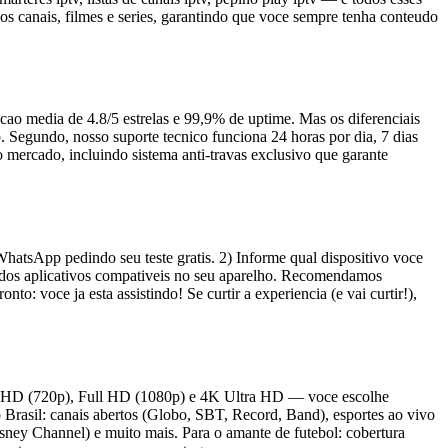
s canais, filmes e series, garantindo que voce sempre tenha conteudo
cao media de 4.8/5 estrelas e 99,9% de uptime. Mas os diferenciais
. Segundo, nosso suporte tecnico funciona 24 horas por dia, 7 dias
mercado, incluindo sistema anti-travas exclusivo que garante
atsApp pedindo seu teste gratis. 2) Informe qual dispositivo voce
m dos aplicativos compativeis no seu aparelho. Recomendamos
 voce ja esta assistindo! Se curtir a experiencia (e vai curtir!),
as), HD (720p), Full HD (1080p) e 4K Ultra HD — voce escolhe
rasil: canais abertos (Globo, SBT, Record, Band), esportes ao vivo
sney Channel) e muito mais. Para o amante de futebol: cobertura