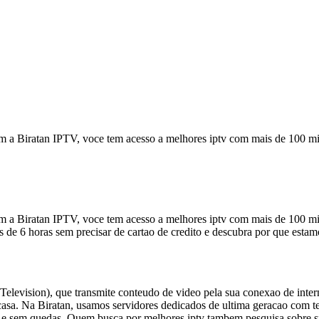
a Biratan IPTV, voce tem acesso a melhores iptv com mais de 100 mil c
a Biratan IPTV, voce tem acesso a melhores iptv com mais de 100 mil c
atis de 6 horas sem precisar de cartao de credito e descubra por que est
Television), que transmite conteudo de video pela sua conexao de inter
asa. Na Biratan, usamos servidores dedicados de ultima geracao com te
 e sem quedas. Quem busca por melhores iptv tambem pesquisa sobre smar