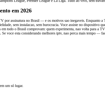
 Champions League, Premier League e La Liga. Tudo ao vivo, sem trava
mento em 2026
 TV por assinatura no Brasil — e os motivos sao inegaveis. Enquanto a
lidade, sem instalacao, sem burocracia. Voce assiste no dispositivo q
os em todo o Brasil comprovam: quem experimenta, nao volta para a TV
os. Se voce esta considerando melhores iptv, nao perca mais tempo — fa
o em um só lugar.