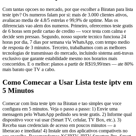
Com tantas opcoes no mercado, por que escolher a Biratan para lista
teste iptv? Os numeros falam por si: mais de 3.000 clientes ativos,
avaliacao media de 4.8/5 estrelas e 99,9% de uptime. Mas os
diferenciais vao alem dos numeros. Primeiro, oferecemos teste gratis
de 6 horas sem pedir cartao de credito — voce testa com calma e
decide sem pressao. Segundo, nosso suporte tecnico funciona 24
horas por dia, 7 dias por semana via WhatsApp, com tempo medio
de resposta de 3 minutos. Terceiro, trabalhamos com as melhores
tecnologias de transmissao do mercado, incluindo sistema anti-travas
exclusivo que garante estabilidade mesmo nos horarios mais
concorridos. E o melhor: planos a partir de R$19,99/mes — ate 80%
mais barato que TV a cabo.
Como Comecar a Usar Lista teste iptv em
5 Minutos
Comecar com lista teste iptv na Biratan e tao simples que voce
configura em 5 minutos. Veja o passo a passo: 1) Envie uma
mensagem pelo WhatsApp pedindo seu teste gratis. 2) Informe qual
dispositivo voce vai usar (Smart TV, celular, TV Box, etc.). 3)
Receba suas credenciais de acesso em poucos minutos — a
liberacao e imediata! 4) Instale um dos aplicativos compativeis no