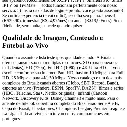
seu aparelho. Recomendamos XCIPTV, IPTV Smarters Pro, Smart
IPTV ou TiviMate — todos funcionam perfeitamente com nosso
servico. 5) Insira os dados de login e pronto: voce ja esta assistindo!
Se curtir a experiencia (e vai curtir!), escolha seu plano: mensal
(R$29,90), trimestral (R$24,97/mes) ou anual (R$19,99/mes). Sem
fidelidade, sem multa, cancele quando quiser.
Qualidade de Imagem, Conteudo e
Futebol ao Vivo
Quando o assunto e lista teste iptv, qualidade e tudo. A Biratan
oferece transmissao em multiplas resolucoes: SD (para conexoes
mais lentas), HD (720p), Full HD (1080p) e 4K Ultra HD — voce
escolhe conforme sua internet. Para HD, bastam 10 Mbps; para Full
HD, 25 Mbps; e para 4K, 50 Mbps. Nosso catalogo e um dos mais
completos do Brasil: canais abertos (Globo, SBT, Record, Band),
esportes ao vivo (Premiere, ESPN, SporTV, DAZN), filmes e series
(HBO, Telecine, Star+, Netflix originals), infantil (Cartoon
Network, Discovery Kids, Disney Channel) e muito mais. Para o
amante de futebol: cobertura completa do Brasileirao Serie A e B,
Copa do Brasil, Libertadores, Champions League, Premier League e
La Liga. Tudo ao vivo, sem travamentos, com narracoes em
portugues.