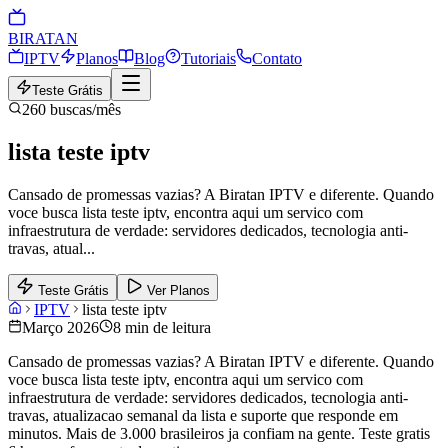
BIRA
TAN
IPTV
Planos
Blog
Tutoriais
Contato
Teste Grátis
260
buscas/mês
lista teste iptv
Cansado de promessas vazias? A Biratan IPTV e diferente. Quando
voce busca lista teste iptv, encontra aqui um servico com
infraestrutura de verdade: servidores dedicados, tecnologia anti-
travas, atual
...
Teste Grátis
Ver Planos
IPTV
lista teste iptv
Março 2026
8 min de leitura
Cansado de promessas vazias? A Biratan IPTV e diferente. Quando
voce busca lista teste iptv, encontra aqui um servico com
infraestrutura de verdade: servidores dedicados, tecnologia anti-
travas, atualizacao semanal da lista e suporte que responde em
minutos. Mais de 3.000 brasileiros ja confiam na gente. Teste gratis