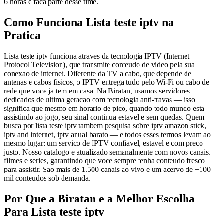
6 horas e faca parte desse time.
Como Funciona Lista teste iptv na
Pratica
Lista teste iptv funciona atraves da tecnologia IPTV (Internet
Protocol Television), que transmite conteudo de video pela sua
conexao de internet. Diferente da TV a cabo, que depende de
antenas e cabos fisicos, o IPTV entrega tudo pelo Wi-Fi ou cabo de
rede que voce ja tem em casa. Na Biratan, usamos servidores
dedicados de ultima geracao com tecnologia anti-travas — isso
significa que mesmo em horario de pico, quando todo mundo esta
assistindo ao jogo, seu sinal continua estavel e sem quedas. Quem
busca por lista teste iptv tambem pesquisa sobre iptv amazon stick,
iptv and internet, iptv anual barato — e todos esses termos levam ao
mesmo lugar: um servico de IPTV confiavel, estavel e com preco
justo. Nosso catalogo e atualizado semanalmente com novos canais,
filmes e series, garantindo que voce sempre tenha conteudo fresco
para assistir. Sao mais de 1.500 canais ao vivo e um acervo de +100
mil conteudos sob demanda.
Por Que a Biratan e a Melhor Escolha
Para Lista teste iptv