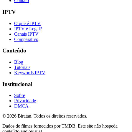
Contato
IPTV
O que é IPTV
IPTV é Legal?
Canais IPTV
Comparativo
Conteúdo
Blog
Tutoriais
Keywords IPTV
Institucional
Sobre
Privacidade
DMCA
©
2026
Biratan. Todos os direitos reservados.
Dados de filmes fornecidos por TMDB. Este site não hospeda
conteúdo audiovisual.