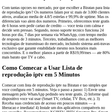
Com tantas opcoes no mercado, por que escolher a Biratan para lista
de reprodução iptv? Os numeros falam por si: mais de 3.000 clientes
ativos, avaliacao media de 4.8/5 estrelas e 99,9% de uptime. Mas os
diferenciais vao alem dos numeros. Primeiro, oferecemos teste gratis
de 6 horas sem pedir cartao de credito — voce testa com calma e
decide sem pressao. Segundo, nosso suporte tecnico funciona 24
horas por dia, 7 dias por semana via WhatsApp, com tempo medio
de resposta de 3 minutos. Terceiro, trabalhamos com as melhores
tecnologias de transmissao do mercado, incluindo sistema anti-travas
exclusivo que garante estabilidade mesmo nos horarios mais
concorridos. E o melhor: planos a partir de R$19,99/mes — ate 80%
mais barato que TV a cabo.
Como Comecar a Usar Lista de
reprodução iptv em 5 Minutos
Comecar com lista de reprodução iptv na Biratan e tao simples que
voce configura em 5 minutos. Veja o passo a passo: 1) Envie uma
mensagem pelo WhatsApp pedindo seu teste gratis. 2) Informe qual
dispositivo voce vai usar (Smart TV, celular, TV Box, etc.). 3)
Receba suas credenciais de acesso em poucos minutos — a
liberacao e imediata! 4) Instale um dos aplicativos compativeis no