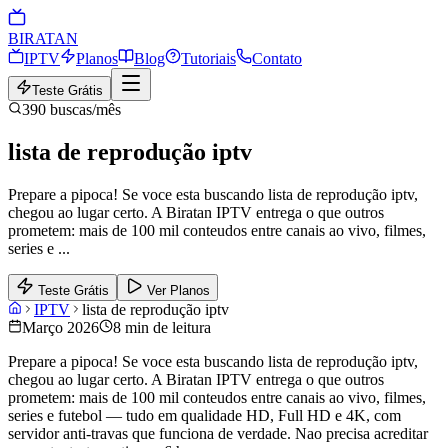
BIRA
TAN
IPTV
Planos
Blog
Tutoriais
Contato
Teste Grátis
390
buscas/mês
lista de reprodução iptv
Prepare a pipoca! Se voce esta buscando lista de reprodução iptv,
chegou ao lugar certo. A Biratan IPTV entrega o que outros
prometem: mais de 100 mil conteudos entre canais ao vivo, filmes,
series e
...
Teste Grátis
Ver Planos
IPTV
lista de reprodução iptv
Março 2026
8 min de leitura
Prepare a pipoca! Se voce esta buscando lista de reprodução iptv,
chegou ao lugar certo. A Biratan IPTV entrega o que outros
prometem: mais de 100 mil conteudos entre canais ao vivo, filmes,
series e futebol — tudo em qualidade HD, Full HD e 4K, com
servidor anti-travas que funciona de verdade. Nao precisa acreditar