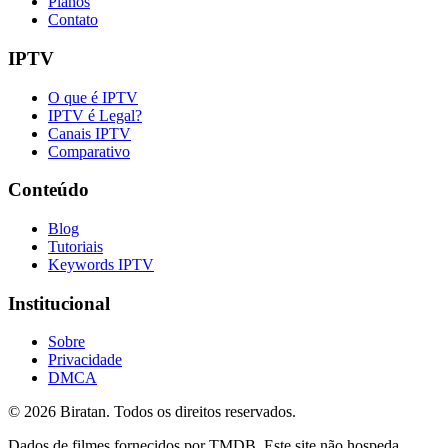
Planos
Contato
IPTV
O que é IPTV
IPTV é Legal?
Canais IPTV
Comparativo
Conteúdo
Blog
Tutoriais
Keywords IPTV
Institucional
Sobre
Privacidade
DMCA
©
2026
Biratan. Todos os direitos reservados.
Dados de filmes fornecidos por TMDB. Este site não hospeda