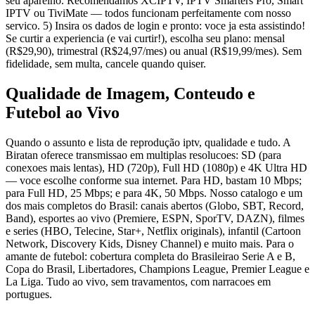
seu aparelho. Recomendamos XCIPTV, IPTV Smarters Pro, Smart
IPTV ou TiviMate — todos funcionam perfeitamente com nosso
servico. 5) Insira os dados de login e pronto: voce ja esta assistindo!
Se curtir a experiencia (e vai curtir!), escolha seu plano: mensal
(R$29,90), trimestral (R$24,97/mes) ou anual (R$19,99/mes). Sem
fidelidade, sem multa, cancele quando quiser.
Qualidade de Imagem, Conteudo e
Futebol ao Vivo
Quando o assunto e lista de reprodução iptv, qualidade e tudo. A
Biratan oferece transmissao em multiplas resolucoes: SD (para
conexoes mais lentas), HD (720p), Full HD (1080p) e 4K Ultra HD
— voce escolhe conforme sua internet. Para HD, bastam 10 Mbps;
para Full HD, 25 Mbps; e para 4K, 50 Mbps. Nosso catalogo e um
dos mais completos do Brasil: canais abertos (Globo, SBT, Record,
Band), esportes ao vivo (Premiere, ESPN, SporTV, DAZN), filmes
e series (HBO, Telecine, Star+, Netflix originals), infantil (Cartoon
Network, Discovery Kids, Disney Channel) e muito mais. Para o
amante de futebol: cobertura completa do Brasileirao Serie A e B,
Copa do Brasil, Libertadores, Champions League, Premier League e
La Liga. Tudo ao vivo, sem travamentos, com narracoes em
portugues.