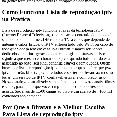
na gente: teste gratis por 6 horas e comprove voce mesmo.
Como Funciona Lista de reprodução iptv
na Pratica
Lista de reprodução iptv funciona atraves da tecnologia IPTV
(Internet Protocol Television), que transmite conteudo de video pela
sua conexao de internet. Diferente da TV a cabo, que depende de
antenas e cabos fisicos, o IPTV entrega tudo pelo Wi-Fi ou cabo de
rede que voce ja tem em casa. Na Biratan, usamos servidores
dedicados de ultima geracao com tecnologia anti-travas — isso
significa que mesmo em horario de pico, quando todo mundo esta
assistindo ao jogo, seu sinal continua estavel e sem quedas. Quem
busca por lista de reprodução iptv tambem pesquisa sobre iptv ps4,
iptv link m3u, blue tv iptv — e todos esses termos levam ao mesmo
lugar: um servico de IPTV confiavel, estavel e com preco justo.
Nosso catalogo e atualizado semanalmente com novos canais, filmes
e series, garantindo que voce sempre tenha conteudo fresco para
assistir. Sao mais de 1.500 canais ao vivo e um acervo de +100 mil
conteudos sob demanda.
Por Que a Biratan e a Melhor Escolha
Para Lista de reprodução iptv