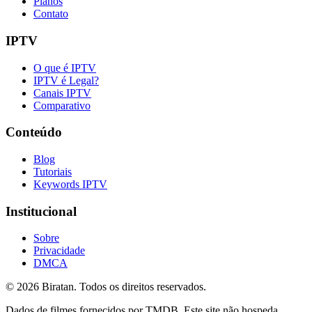
Planos
Contato
IPTV
O que é IPTV
IPTV é Legal?
Canais IPTV
Comparativo
Conteúdo
Blog
Tutoriais
Keywords IPTV
Institucional
Sobre
Privacidade
DMCA
©
2026
Biratan. Todos os direitos reservados.
Dados de filmes fornecidos por TMDB. Este site não hospeda