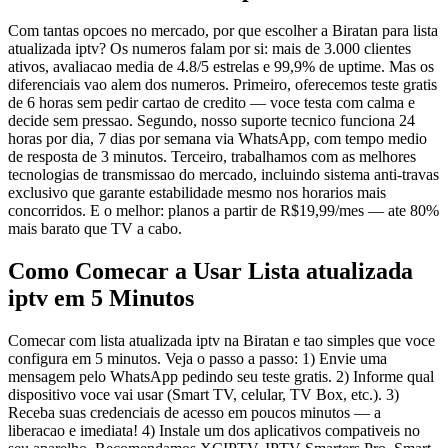
Com tantas opcoes no mercado, por que escolher a Biratan para lista
atualizada iptv? Os numeros falam por si: mais de 3.000 clientes
ativos, avaliacao media de 4.8/5 estrelas e 99,9% de uptime. Mas os
diferenciais vao alem dos numeros. Primeiro, oferecemos teste gratis
de 6 horas sem pedir cartao de credito — voce testa com calma e
decide sem pressao. Segundo, nosso suporte tecnico funciona 24
horas por dia, 7 dias por semana via WhatsApp, com tempo medio
de resposta de 3 minutos. Terceiro, trabalhamos com as melhores
tecnologias de transmissao do mercado, incluindo sistema anti-travas
exclusivo que garante estabilidade mesmo nos horarios mais
concorridos. E o melhor: planos a partir de R$19,99/mes — ate 80%
mais barato que TV a cabo.
Como Comecar a Usar Lista atualizada
iptv em 5 Minutos
Comecar com lista atualizada iptv na Biratan e tao simples que voce
configura em 5 minutos. Veja o passo a passo: 1) Envie uma
mensagem pelo WhatsApp pedindo seu teste gratis. 2) Informe qual
dispositivo voce vai usar (Smart TV, celular, TV Box, etc.). 3)
Receba suas credenciais de acesso em poucos minutos — a
liberacao e imediata! 4) Instale um dos aplicativos compativeis no