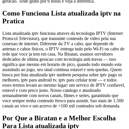
geracao. Teste gratis por 6 horas e veja a diferenca.
Como Funciona Lista atualizada iptv na
Pratica
Lista atualizada iptv funciona atraves da tecnologia IPTV (Internet
Protocol Television), que transmite conteudo de video pela sua
conexao de internet. Diferente da TV a cabo, que depende de
antenas e cabos fisicos, o IPTV entrega tudo pelo Wi-Fi ou cabo de
rede que voce ja tem em casa. Na Biratan, usamos servidores
dedicados de ultima geracao com tecnologia anti-travas — isso
significa que mesmo em horario de pico, quando todo mundo esta
assistindo ao jogo, seu sinal continua estavel e sem quedas. Quem
busca por lista atualizada iptv tambem pesquisa sobre iptv pago os
melhores, iptv para android tv, iptv para celular teste — e todos
esses termos levam ao mesmo lugar: um servico de IPTV confiavel,
estavel e com preco justo. Nosso catalogo e atualizado
semanalmente com novos canais, filmes e series, garantindo que
voce sempre tenha conteudo fresco para assistir. Sao mais de 1.500
canais ao vivo e um acervo de +100 mil conteudos sob demanda.
Por Que a Biratan e a Melhor Escolha
Para Lista atualizada iptv