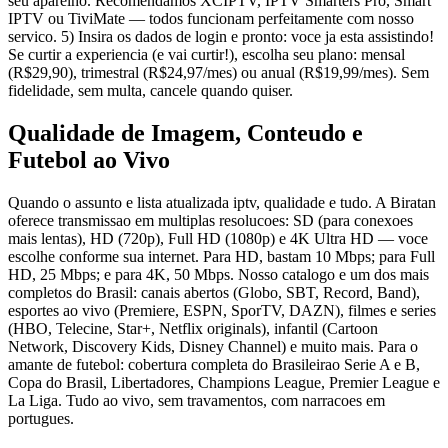
seu aparelho. Recomendamos XCIPTV, IPTV Smarters Pro, Smart
IPTV ou TiviMate — todos funcionam perfeitamente com nosso
servico. 5) Insira os dados de login e pronto: voce ja esta assistindo!
Se curtir a experiencia (e vai curtir!), escolha seu plano: mensal
(R$29,90), trimestral (R$24,97/mes) ou anual (R$19,99/mes). Sem
fidelidade, sem multa, cancele quando quiser.
Qualidade de Imagem, Conteudo e
Futebol ao Vivo
Quando o assunto e lista atualizada iptv, qualidade e tudo. A Biratan
oferece transmissao em multiplas resolucoes: SD (para conexoes
mais lentas), HD (720p), Full HD (1080p) e 4K Ultra HD — voce
escolhe conforme sua internet. Para HD, bastam 10 Mbps; para Full
HD, 25 Mbps; e para 4K, 50 Mbps. Nosso catalogo e um dos mais
completos do Brasil: canais abertos (Globo, SBT, Record, Band),
esportes ao vivo (Premiere, ESPN, SporTV, DAZN), filmes e series
(HBO, Telecine, Star+, Netflix originals), infantil (Cartoon
Network, Discovery Kids, Disney Channel) e muito mais. Para o
amante de futebol: cobertura completa do Brasileirao Serie A e B,
Copa do Brasil, Libertadores, Champions League, Premier League e
La Liga. Tudo ao vivo, sem travamentos, com narracoes em
portugues.