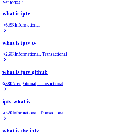
Ver todos
what is iptv
6.6K
Informational
what is iptv tv
2.9K
Informational, Transactional
what is iptv github
880
Navigational, Transactional
iptv what is
320
Informational, Transactional
what is the iptv