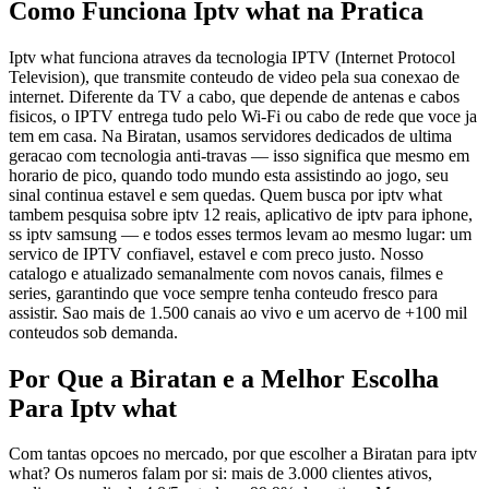
Como Funciona Iptv what na Pratica
Iptv what funciona atraves da tecnologia IPTV (Internet Protocol
Television), que transmite conteudo de video pela sua conexao de
internet. Diferente da TV a cabo, que depende de antenas e cabos
fisicos, o IPTV entrega tudo pelo Wi-Fi ou cabo de rede que voce ja
tem em casa. Na Biratan, usamos servidores dedicados de ultima
geracao com tecnologia anti-travas — isso significa que mesmo em
horario de pico, quando todo mundo esta assistindo ao jogo, seu
sinal continua estavel e sem quedas. Quem busca por iptv what
tambem pesquisa sobre iptv 12 reais, aplicativo de iptv para iphone,
ss iptv samsung — e todos esses termos levam ao mesmo lugar: um
servico de IPTV confiavel, estavel e com preco justo. Nosso
catalogo e atualizado semanalmente com novos canais, filmes e
series, garantindo que voce sempre tenha conteudo fresco para
assistir. Sao mais de 1.500 canais ao vivo e um acervo de +100 mil
conteudos sob demanda.
Por Que a Biratan e a Melhor Escolha
Para Iptv what
Com tantas opcoes no mercado, por que escolher a Biratan para iptv
what? Os numeros falam por si: mais de 3.000 clientes ativos,