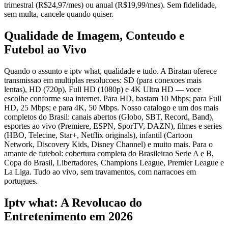
trimestral (R$24,97/mes) ou anual (R$19,99/mes). Sem fidelidade,
sem multa, cancele quando quiser.
Qualidade de Imagem, Conteudo e
Futebol ao Vivo
Quando o assunto e iptv what, qualidade e tudo. A Biratan oferece
transmissao em multiplas resolucoes: SD (para conexoes mais
lentas), HD (720p), Full HD (1080p) e 4K Ultra HD — voce
escolhe conforme sua internet. Para HD, bastam 10 Mbps; para Full
HD, 25 Mbps; e para 4K, 50 Mbps. Nosso catalogo e um dos mais
completos do Brasil: canais abertos (Globo, SBT, Record, Band),
esportes ao vivo (Premiere, ESPN, SporTV, DAZN), filmes e series
(HBO, Telecine, Star+, Netflix originals), infantil (Cartoon
Network, Discovery Kids, Disney Channel) e muito mais. Para o
amante de futebol: cobertura completa do Brasileirao Serie A e B,
Copa do Brasil, Libertadores, Champions League, Premier League e
La Liga. Tudo ao vivo, sem travamentos, com narracoes em
portugues.
Iptv what: A Revolucao do
Entretenimento em 2026