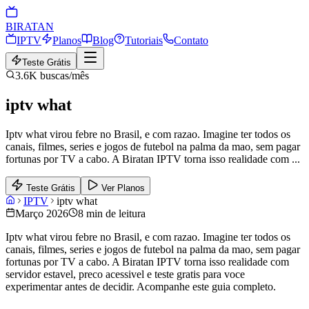
BIRA
TAN
IPTV
Planos
Blog
Tutoriais
Contato
Teste Grátis
3.6K
buscas/mês
iptv what
Iptv what virou febre no Brasil, e com razao. Imagine ter todos os
canais, filmes, series e jogos de futebol na palma da mao, sem pagar
fortunas por TV a cabo. A Biratan IPTV torna isso realidade com
...
Teste Grátis
Ver Planos
IPTV
iptv what
Março 2026
8 min de leitura
Iptv what virou febre no Brasil, e com razao. Imagine ter todos os
canais, filmes, series e jogos de futebol na palma da mao, sem pagar
fortunas por TV a cabo. A Biratan IPTV torna isso realidade com
servidor estavel, preco acessivel e teste gratis para voce
experimentar antes de decidir. Acompanhe este guia completo.