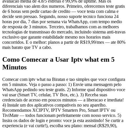
avaliacao media de 4.8/5 estrelas e 99,9% de uptime. Mas os
diferenciais vao alem dos numeros. Primeiro, oferecemos teste gratis
de 6 horas sem pedir cartao de credito — voce testa com calma e
decide sem pressao. Segundo, nosso suporte tecnico funciona 24
horas por dia, 7 dias por semana via WhatsApp, com tempo medio
de resposta de 3 minutos. Terceiro, trabalhamos com as melhores
tecnologias de transmissao do mercado, incluindo sistema anti-travas
exclusivo que garante estabilidade mesmo nos horarios mais
concorridos. E o melhor: planos a partir de R$19,99/mes — ate 80%
mais barato que TV a cabo.
Como Comecar a Usar Iptv what em 5
Minutos
Comecar com iptv what na Biratan e tao simples que voce configura
em 5 minutos. Veja o passo a passo: 1) Envie uma mensagem pelo
WhatsApp pedindo seu teste gratis. 2) Informe qual dispositivo voce
vai usar (Smart TV, celular, TV Box, etc.). 3) Receba suas
credenciais de acesso em poucos minutos — a liberacao e imediata!
4) Instale um dos aplicativos compativeis no seu aparelho.
Recomendamos XCIPTV, IPTV Smarters Pro, Smart IPTV ou
TiviMate — todos funcionam perfeitamente com nosso servico. 5)
Insira os dados de login e pronto: voce ja esta assistindo! Se curtir a
experiencia (e vai curtir!), escolha seu plano: mensal (R$29,90),