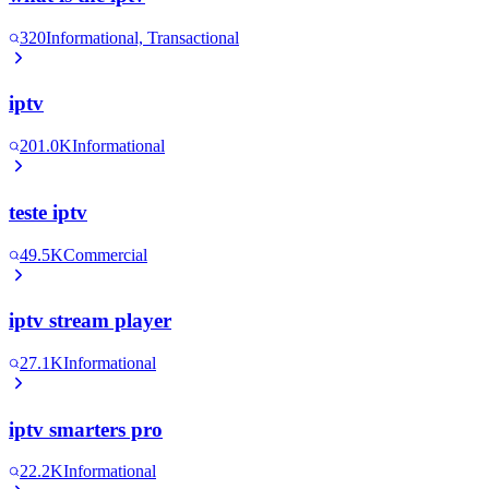
320
Informational, Transactional
iptv
201.0K
Informational
teste iptv
49.5K
Commercial
iptv stream player
27.1K
Informational
iptv smarters pro
22.2K
Informational