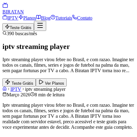
BIRA
TAN
IPTV
Planos
Blog
Tutoriais
Contato
Teste Grátis
390
buscas/mês
iptv streaming player
Iptv streaming player virou febre no Brasil, e com razao. Imagine ter
todos os canais, filmes, series e jogos de futebol na palma da mao,
sem pagar fortunas por TV a cabo. A Biratan IPTV torna isso re
...
Teste Grátis
Ver Planos
IPTV
iptv streaming player
Março 2026
8 min de leitura
Iptv streaming player virou febre no Brasil, e com razao. Imagine ter
todos os canais, filmes, series e jogos de futebol na palma da mao,
sem pagar fortunas por TV a cabo. A Biratan IPTV torna isso
realidade com servidor estavel, preco acessivel e teste gratis para
voce experimentar antes de decidir. Acompanhe este guia completo.