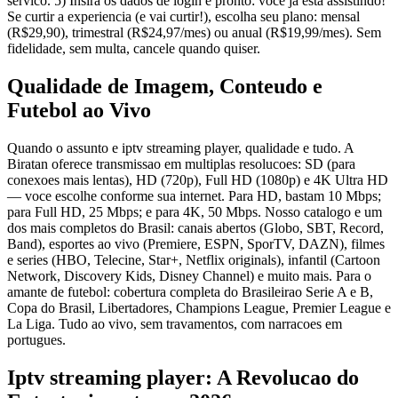
servico. 5) Insira os dados de login e pronto: voce ja esta assistindo!
Se curtir a experiencia (e vai curtir!), escolha seu plano: mensal
(R$29,90), trimestral (R$24,97/mes) ou anual (R$19,99/mes). Sem
fidelidade, sem multa, cancele quando quiser.
Qualidade de Imagem, Conteudo e
Futebol ao Vivo
Quando o assunto e iptv streaming player, qualidade e tudo. A
Biratan oferece transmissao em multiplas resolucoes: SD (para
conexoes mais lentas), HD (720p), Full HD (1080p) e 4K Ultra HD
— voce escolhe conforme sua internet. Para HD, bastam 10 Mbps;
para Full HD, 25 Mbps; e para 4K, 50 Mbps. Nosso catalogo e um
dos mais completos do Brasil: canais abertos (Globo, SBT, Record,
Band), esportes ao vivo (Premiere, ESPN, SporTV, DAZN), filmes
e series (HBO, Telecine, Star+, Netflix originals), infantil (Cartoon
Network, Discovery Kids, Disney Channel) e muito mais. Para o
amante de futebol: cobertura completa do Brasileirao Serie A e B,
Copa do Brasil, Libertadores, Champions League, Premier League e
La Liga. Tudo ao vivo, sem travamentos, com narracoes em
portugues.
Iptv streaming player: A Revolucao do