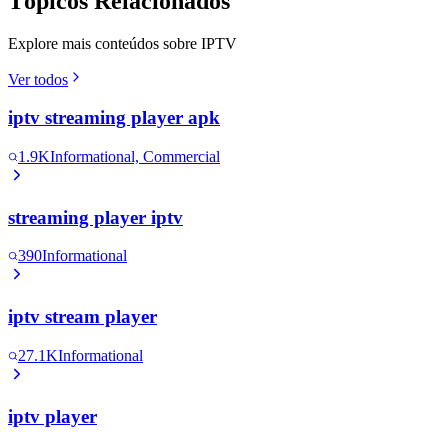
Tópicos Relacionados
Explore mais conteúdos sobre IPTV
Ver todos
iptv streaming player apk
1.9K
Informational, Commercial
streaming player iptv
390
Informational
iptv stream player
27.1K
Informational
iptv player