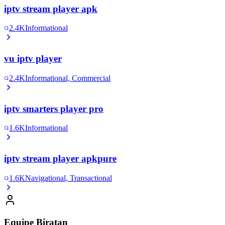
iptv stream player apk
2.4K
Informational
vu iptv player
2.4K
Informational, Commercial
iptv smarters player pro
1.6K
Informational
iptv stream player apkpure
1.6K
Navigational, Transactional
Equipe Biratan