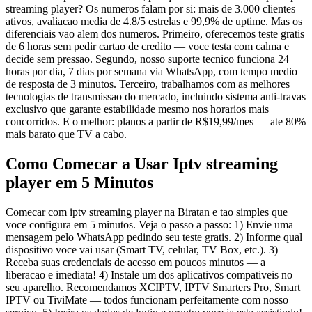
streaming player? Os numeros falam por si: mais de 3.000 clientes
ativos, avaliacao media de 4.8/5 estrelas e 99,9% de uptime. Mas os
diferenciais vao alem dos numeros. Primeiro, oferecemos teste gratis
de 6 horas sem pedir cartao de credito — voce testa com calma e
decide sem pressao. Segundo, nosso suporte tecnico funciona 24
horas por dia, 7 dias por semana via WhatsApp, com tempo medio
de resposta de 3 minutos. Terceiro, trabalhamos com as melhores
tecnologias de transmissao do mercado, incluindo sistema anti-travas
exclusivo que garante estabilidade mesmo nos horarios mais
concorridos. E o melhor: planos a partir de R$19,99/mes — ate 80%
mais barato que TV a cabo.
Como Comecar a Usar Iptv streaming
player em 5 Minutos
Comecar com iptv streaming player na Biratan e tao simples que
voce configura em 5 minutos. Veja o passo a passo: 1) Envie uma
mensagem pelo WhatsApp pedindo seu teste gratis. 2) Informe qual
dispositivo voce vai usar (Smart TV, celular, TV Box, etc.). 3)
Receba suas credenciais de acesso em poucos minutos — a
liberacao e imediata! 4) Instale um dos aplicativos compativeis no
seu aparelho. Recomendamos XCIPTV, IPTV Smarters Pro, Smart
IPTV ou TiviMate — todos funcionam perfeitamente com nosso