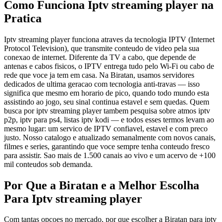
Como Funciona Iptv streaming player na
Pratica
Iptv streaming player funciona atraves da tecnologia IPTV (Internet
Protocol Television), que transmite conteudo de video pela sua
conexao de internet. Diferente da TV a cabo, que depende de
antenas e cabos fisicos, o IPTV entrega tudo pelo Wi-Fi ou cabo de
rede que voce ja tem em casa. Na Biratan, usamos servidores
dedicados de ultima geracao com tecnologia anti-travas — isso
significa que mesmo em horario de pico, quando todo mundo esta
assistindo ao jogo, seu sinal continua estavel e sem quedas. Quem
busca por iptv streaming player tambem pesquisa sobre atmos iptv
p2p, iptv para ps4, listas iptv kodi — e todos esses termos levam ao
mesmo lugar: um servico de IPTV confiavel, estavel e com preco
justo. Nosso catalogo e atualizado semanalmente com novos canais,
filmes e series, garantindo que voce sempre tenha conteudo fresco
para assistir. Sao mais de 1.500 canais ao vivo e um acervo de +100
mil conteudos sob demanda.
Por Que a Biratan e a Melhor Escolha
Para Iptv streaming player
Com tantas opcoes no mercado, por que escolher a Biratan para iptv