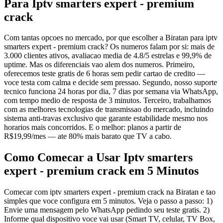
Para Iptv smarters expert - premium
crack
Com tantas opcoes no mercado, por que escolher a Biratan para iptv
smarters expert - premium crack? Os numeros falam por si: mais de
3.000 clientes ativos, avaliacao media de 4.8/5 estrelas e 99,9% de
uptime. Mas os diferenciais vao alem dos numeros. Primeiro,
oferecemos teste gratis de 6 horas sem pedir cartao de credito —
voce testa com calma e decide sem pressao. Segundo, nosso suporte
tecnico funciona 24 horas por dia, 7 dias por semana via WhatsApp,
com tempo medio de resposta de 3 minutos. Terceiro, trabalhamos
com as melhores tecnologias de transmissao do mercado, incluindo
sistema anti-travas exclusivo que garante estabilidade mesmo nos
horarios mais concorridos. E o melhor: planos a partir de
R$19,99/mes — ate 80% mais barato que TV a cabo.
Como Comecar a Usar Iptv smarters
expert - premium crack em 5 Minutos
Comecar com iptv smarters expert - premium crack na Biratan e tao
simples que voce configura em 5 minutos. Veja o passo a passo: 1)
Envie uma mensagem pelo WhatsApp pedindo seu teste gratis. 2)
Informe qual dispositivo voce vai usar (Smart TV, celular, TV Box,