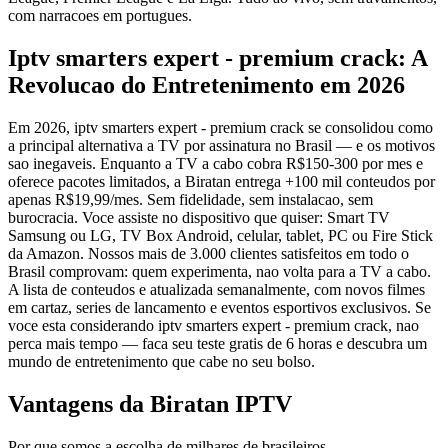
com narracoes em portugues.
Iptv smarters expert - premium crack: A
Revolucao do Entretenimento em 2026
Em 2026, iptv smarters expert - premium crack se consolidou como
a principal alternativa a TV por assinatura no Brasil — e os motivos
sao inegaveis. Enquanto a TV a cabo cobra R$150-300 por mes e
oferece pacotes limitados, a Biratan entrega +100 mil conteudos por
apenas R$19,99/mes. Sem fidelidade, sem instalacao, sem
burocracia. Voce assiste no dispositivo que quiser: Smart TV
Samsung ou LG, TV Box Android, celular, tablet, PC ou Fire Stick
da Amazon. Nossos mais de 3.000 clientes satisfeitos em todo o
Brasil comprovam: quem experimenta, nao volta para a TV a cabo.
A lista de conteudos e atualizada semanalmente, com novos filmes
em cartaz, series de lancamento e eventos esportivos exclusivos. Se
voce esta considerando iptv smarters expert - premium crack, nao
perca mais tempo — faca seu teste gratis de 6 horas e descubra um
mundo de entretenimento que cabe no seu bolso.
Vantagens da Biratan IPTV
Por que somos a escolha de milhares de brasileiros