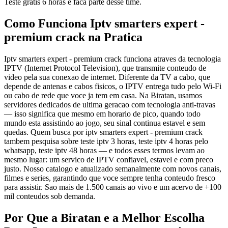
Teste gratis 6 horas e faca parte desse time.
Como Funciona Iptv smarters expert -
premium crack na Pratica
Iptv smarters expert - premium crack funciona atraves da tecnologia
IPTV (Internet Protocol Television), que transmite conteudo de
video pela sua conexao de internet. Diferente da TV a cabo, que
depende de antenas e cabos fisicos, o IPTV entrega tudo pelo Wi-Fi
ou cabo de rede que voce ja tem em casa. Na Biratan, usamos
servidores dedicados de ultima geracao com tecnologia anti-travas
— isso significa que mesmo em horario de pico, quando todo
mundo esta assistindo ao jogo, seu sinal continua estavel e sem
quedas. Quem busca por iptv smarters expert - premium crack
tambem pesquisa sobre teste iptv 3 horas, teste iptv 4 horas pelo
whatsapp, teste iptv 48 horas — e todos esses termos levam ao
mesmo lugar: um servico de IPTV confiavel, estavel e com preco
justo. Nosso catalogo e atualizado semanalmente com novos canais,
filmes e series, garantindo que voce sempre tenha conteudo fresco
para assistir. Sao mais de 1.500 canais ao vivo e um acervo de +100
mil conteudos sob demanda.
Por Que a Biratan e a Melhor Escolha