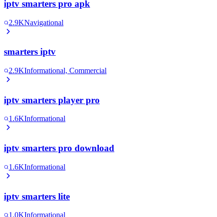
iptv smarters pro apk
2.9K
Navigational
smarters iptv
2.9K
Informational, Commercial
iptv smarters player pro
1.6K
Informational
iptv smarters pro download
1.6K
Informational
iptv smarters lite
1.0K
Informational