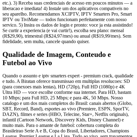
etc.). 3) Receba suas credenciais de acesso em poucos minutos — a
liberacao e imediata! 4) Instale um dos aplicativos compativeis no
seu aparelho. Recomendamos XCIPTV, IPTV Smarters Pro, Smart
IPTV ou TiviMate — todos funcionam perfeitamente com nosso
servico. 5) Insira os dados de login e pronto: voce ja esta assistindo!
Se curtir a experiencia (e vai curtir!), escolha seu plano: mensal
(R$29,90), trimestral (R$24,97/mes) ou anual (R$19,99/mes). Sem
fidelidade, sem multa, cancele quando quiser.
Qualidade de Imagem, Conteudo e
Futebol ao Vivo
Quando o assunto e iptv smarters expert - premium crack, qualidade
e tudo. A Biratan oferece transmissao em multiplas resolucoes: SD
(para conexoes mais lentas), HD (720p), Full HD (1080p) e 4K
Ultra HD — voce escolhe conforme sua internet. Para HD, bastam
10 Mbps; para Full HD, 25 Mbps; e para 4K, 50 Mbps. Nosso
catalogo e um dos mais completos do Brasil: canais abertos (Globo,
SBT, Record, Band), esportes ao vivo (Premiere, ESPN, SporTV,
DAZN), filmes e series (HBO, Telecine, Star+, Netflix originals),
infantil (Cartoon Network, Discovery Kids, Disney Channel) e
muito mais. Para o amante de futebol: cobertura completa do
Brasileirao Serie A e B, Copa do Brasil, Libertadores, Champions
League, Premier League e La Liga. Tudo ao vivo, sem travamentos,