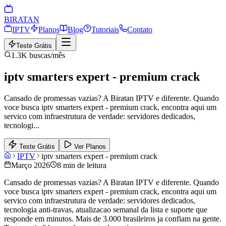
BIRA
TAN
IPTV
Planos
Blog
Tutoriais
Contato
Teste Grátis
1.3K
buscas/mês
iptv smarters expert - premium crack
Cansado de promessas vazias? A Biratan IPTV e diferente. Quando
voce busca iptv smarters expert - premium crack, encontra aqui um
servico com infraestrutura de verdade: servidores dedicados,
tecnologi
...
Teste Grátis
Ver Planos
IPTV
iptv smarters expert - premium crack
Março 2026
8 min de leitura
Cansado de promessas vazias? A Biratan IPTV e diferente. Quando
voce busca iptv smarters expert - premium crack, encontra aqui um
servico com infraestrutura de verdade: servidores dedicados,
tecnologia anti-travas, atualizacao semanal da lista e suporte que
responde em minutos. Mais de 3.000 brasileiros ja confiam na gente.