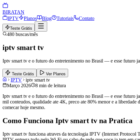
BIRA
TAN
IPTV
Planos
Blog
Tutoriais
Contato
Teste Grátis
480
buscas/mês
iptv smart tv
Iptv smart tv e o futuro do entretenimento no Brasil — e esse futuro
Teste Grátis
Ver Planos
IPTV
iptv smart tv
Março 2026
8 min de leitura
Iptv smart tv e o futuro do entretenimento no Brasil — e esse futuro
mil conteudos, qualidade ate 4K, preco ate 80% menor e a liberdade de
comecar hoje mesmo.
Como Funciona Iptv smart tv na Pratica
Iptv smart tv funciona atraves da tecnologia IPTV (Internet Protocol 
IPTV entrega tudo pelo Wi-Fi ou cabo de rede que voce ja tem em cas