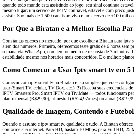
quando todo mundo esta assistindo ao jogo, seu sinal continua estave
mesmo lugar: um servico de IPTV confiavel, estavel e com preco just
assistir. Sao mais de 1.500 canais ao vivo e um acervo de +100 mil 
Por Que a Biratan e a Melhor Escolha Para
Com tantas opcoes no mercado, por que escolher a Biratan para iptv sm
alem dos numeros. Primeiro, oferecemos teste gratis de 6 horas sem p
semana via WhatsApp, com tempo medio de resposta de 3 minutos. Terc
estabilidade mesmo nos horarios mais concorridos. E o melhor: plan
Como Comecar a Usar Iptv smart tv em 5
Comecar com iptv smart tv na Biratan e tao simples que voce configu
usar (Smart TV, celular, TV Box, etc.). 3) Receba suas credenciais 
IPTV Smarters Pro, Smart IPTV ou TiviMate — todos funcionam perfeitam
plano: mensal (R$29,90), trimestral (R$24,97/mes) ou anual (R$19,99
Qualidade de Imagem, Conteudo e Futebol
Quando o assunto e iptv smart tv, qualidade e tudo. A Biratan ofere
conforme sua internet. Para HD, bastam 10 Mbps; para Full HD, 25 M