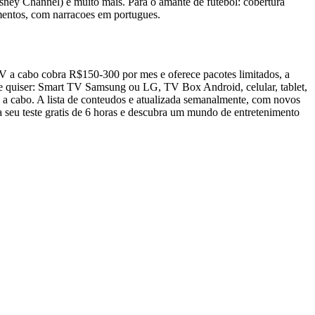
sney Channel) e muito mais. Para o amante de futebol: cobertura
mentos, com narracoes em portugues.
TV a cabo cobra R$150-300 por mes e oferece pacotes limitados, a
ue quiser: Smart TV Samsung ou LG, TV Box Android, celular, tablet,
 a cabo. A lista de conteudos e atualizada semanalmente, com novos
a seu teste gratis de 6 horas e descubra um mundo de entretenimento