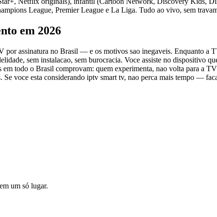
r+, Netflix originals), infantil (Cartoon Network, Discovery Kids, Di
 Champions League, Premier League e La Liga. Tudo ao vivo, sem trava
ento em 2026
TV por assinatura no Brasil — e os motivos sao inegaveis. Enquanto a 
lidade, sem instalacao, sem burocracia. Voce assiste no dispositivo q
os em todo o Brasil comprovam: quem experimenta, nao volta para a TV
os. Se voce esta considerando iptv smart tv, nao perca mais tempo — fac
o em um só lugar.