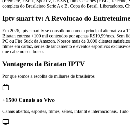
(Premiere, ESPN, SporTV, DAZN), filmes e series (HBO, Telecine, Sta
completa do Brasileirao Serie A e B, Copa do Brasil, Libertadores,
Iptv smart tv: A Revolucao do Entretenim
Em 2026, iptv smart tv se consolidou como a principal alternativa a 
Biratan entrega +100 mil conteudos por apenas R$19,99/mes. Sem fide
PC ou Fire Stick da Amazon. Nossos mais de 3.000 clientes satisfeit
filmes em cartaz, series de lancamento e eventos esportivos exclusiv
que cabe no seu bolso.
Vantagens da Biratan IPTV
Por que somos a escolha de milhares de brasileiros
+1500 Canais ao Vivo
Canais abertos, esportes, filmes, séries, infantil e internacionais. Tud