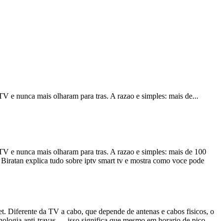
PTV e nunca mais olharam para tras. A razao e simples: mais de
...
PTV e nunca mais olharam para tras. A razao e simples: mais de 100
e Biratan explica tudo sobre iptv smart tv e mostra como voce pode
et. Diferente da TV a cabo, que depende de antenas e cabos fisicos, o
ologia anti-travas — isso significa que mesmo em horario de pico,