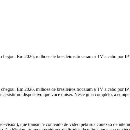
 ja chegou. Em 2026, milhoes de brasileiros trocaram a TV a cabo por I
 ja chegou. Em 2026, milhoes de brasileiros trocaram a TV a cabo por I
 assistir no dispositivo que voce quiser. Neste guia completo, a equip
Television), que transmite conteudo de video pela sua conexao de intern
a. Na Biratan, usamos servidores dedicados de ultima geracao com tecn