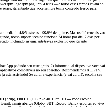
er iptv, logo iptv png, iptv 4 telas — e todos esses termos levam ao
e series, garantindo que voce sempre tenha conteudo fresco para
cao media de 4.8/5 estrelas e 99,9% de uptime. Mas os diferenciais vao
gundo, nosso suporte tecnico funciona 24 horas por dia, 7 dias por
ado, incluindo sistema anti-travas exclusivo que garante
tsApp pedindo seu teste gratis. 2) Informe qual dispositivo voce vai
dos aplicativos compativeis no seu aparelho. Recomendamos XCIPTV,
sta assistindo! Se curtir a experiencia (e vai curtir!), escolha seu
s), HD (720p), Full HD (1080p) e 4K Ultra HD — voce escolhe
rasil: canais abertos (Globo, SBT, Record, Band), esportes ao vivo