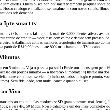
l e sem quedas. Quem busca por iptv smart tv tambem pesquisa sobre pow
o. Nosso catalogo e atualizado semanalmente com novos canais, filmes 
conteudos sob demanda.
 Iptv smart tv
art tv? Os numeros falam por si: mais de 3.000 clientes ativos, avalia
edir cartao de credito — voce testa com calma e decide sem pressao. Se
eiro, trabalhamos com as melhores tecnologias de transmissao do merc
os a partir de R$19,99/mes — ate 80% mais barato que TV a cabo.
 Minutos
ra em 5 minutos. Veja o passo a passo: 1) Envie uma mensagem pelo Wha
de acesso em poucos minutos — a liberacao e imediata! 4) Instale um 
ente com nosso servico. 5) Insira os dados de login e pronto: voce ja e
/mes). Sem fidelidade, sem multa, cancele quando quiser.
 ao Vivo
ce transmissao em multiplas resolucoes: SD (para conexoes mais lenta
bps; e para 4K, 50 Mbps. Nosso catalogo e um dos mais completos do B