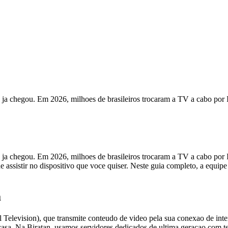
ro ja chegou. Em 2026, milhoes de brasileiros trocaram a TV a cabo por
ro ja chegou. Em 2026, milhoes de brasileiros trocaram a TV a cabo por
 assistir no dispositivo que voce quiser. Neste guia completo, a equip
a
l Television), que transmite conteudo de video pela sua conexao de inte
asa. Na Biratan, usamos servidores dedicados de ultima geracao com te