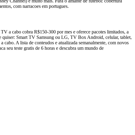
sney Channel) e muito mais. Para o amante de futebol: cobertura
mentos, com narracoes em portugues.
a TV a cabo cobra R$150-300 por mes e oferece pacotes limitados, a
ue quiser: Smart TV Samsung ou LG, TV Box Android, celular, tablet,
 a cabo. A lista de conteudos e atualizada semanalmente, com novos
aca seu teste gratis de 6 horas e descubra um mundo de