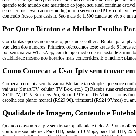
quando todo mundo esta assistindo ao jogo, seu sinal continua estave
esses termos levam ao mesmo lugar: um servico de IPTV confiavel, es
conteudo fresco para assistir. Sao mais de 1.500 canais ao vivo e u
Por Que a Biratan e a Melhor Escolha Par
Com tantas opcoes no mercado, por que escolher a Biratan para iptv se
vao alem dos numeros. Primeiro, oferecemos teste gratis de 6 horas s
por semana via WhatsApp, com tempo medio de resposta de 3 minutos. 
estabilidade mesmo nos horarios mais concorridos. E o melhor: plan
Como Comecar a Usar Iptv sem travar em
Comecar com iptv sem travar na Biratan e tao simples que voce confi
vai usar (Smart TV, celular, TV Box, etc.). 3) Receba suas credenci
XCIPTV, IPTV Smarters Pro, Smart IPTV ou TiviMate — todos funcionam 
escolha seu plano: mensal (R$29,90), trimestral (R$24,97/mes) ou an
Qualidade de Imagem, Conteudo e Futebol
Quando o assunto e iptv sem travar, qualidade e tudo. A Biratan ofe
conforme sua internet. Para HD, bastam 10 Mbps; para Full HD, 25 M