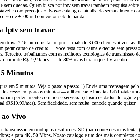
l e sem quedas. Quem busca por iptv sem travar tambem pesquisa sobre r
tavel e com preco justo. Nosso catalogo e atualizado semanalmente com
m acervo de +100 mil conteudos sob demanda.
a Iptv sem travar
m travar? Os numeros falam por si: mais de 3.000 clientes ativos, aval
em pedir cartao de credito — voce testa com calma e decide sem pressao
Terceiro, trabalhamos com as melhores tecnologias de transmissao do 
os a partir de R$19,99/mes — ate 80% mais barato que TV a cabo.
 5 Minutos
gura em 5 minutos. Veja o passo a passo: 1) Envie uma mensagem pelo 
ais de acesso em poucos minutos — a liberacao e imediata! 4) Instale u
perfeitamente com nosso servico. 5) Insira os dados de login e pronto:
ual (R$19,99/mes). Sem fidelidade, sem multa, cancele quando quiser.
 ao Vivo
rece transmissao em multiplas resolucoes: SD (para conexoes mais len
bps; e para 4K, 50 Mbps. Nosso catalogo e um dos mais completos do B