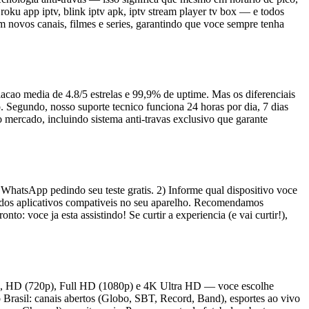
oku app iptv, blink iptv apk, iptv stream player tv box — e todos
 novos canais, filmes e series, garantindo que voce sempre tenha
iacao media de 4.8/5 estrelas e 99,9% de uptime. Mas os diferenciais
. Segundo, nosso suporte tecnico funciona 24 horas por dia, 7 dias
mercado, incluindo sistema anti-travas exclusivo que garante
WhatsApp pedindo seu teste gratis. 2) Informe qual dispositivo voce
m dos aplicativos compativeis no seu aparelho. Recomendamos
 voce ja esta assistindo! Se curtir a experiencia (e vai curtir!),
tas), HD (720p), Full HD (1080p) e 4K Ultra HD — voce escolhe
rasil: canais abertos (Globo, SBT, Record, Band), esportes ao vivo