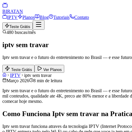
BIRA
TAN
IPTV
Planos
Blog
Tutoriais
Contato
Teste Grátis
480
buscas/mês
iptv sem travar
Iptv sem travar e o futuro do entretenimento no Brasil — e esse futu
Teste Grátis
Ver Planos
IPTV
iptv sem travar
Março 2026
8 min de leitura
Iptv sem travar e o futuro do entretenimento no Brasil — e esse futu
mil conteudos, qualidade ate 4K, preco ate 80% menor e a liberdade de
comecar hoje mesmo.
Como Funciona Iptv sem travar na Pratic
Iptv sem travar funciona atraves da tecnologia IPTV (Internet Protoco
o IPTV entrega tudo pelo Wi-Fi ou cabo de rede que voce ja tem em c