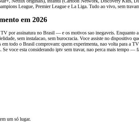
r+, Netflix originals), infantil (Cartoon Network, Discovery Kids, Di
 Champions League, Premier League e La Liga. Tudo ao vivo, sem trava
imento em 2026
 a TV por assinatura no Brasil — e os motivos sao inegaveis. Enquanto 
lidade, sem instalacao, sem burocracia. Voce assiste no dispositivo q
os em todo o Brasil comprovam: quem experimenta, nao volta para a TV
os. Se voce esta considerando iptv sem travar, nao perca mais tempo — f
o em um só lugar.