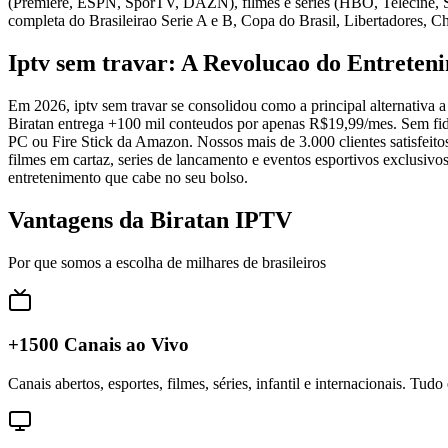
(Premiere, ESPN, SporTV, DAZN), filmes e series (HBO, Telecine, Sta
completa do Brasileirao Serie A e B, Copa do Brasil, Libertadores,
Iptv sem travar: A Revolucao do Entreten
Em 2026, iptv sem travar se consolidou como a principal alternativa
Biratan entrega +100 mil conteudos por apenas R$19,99/mes. Sem fide
PC ou Fire Stick da Amazon. Nossos mais de 3.000 clientes satisfeit
filmes em cartaz, series de lancamento e eventos esportivos exclusiv
entretenimento que cabe no seu bolso.
Vantagens da Biratan IPTV
Por que somos a escolha de milhares de brasileiros
+1500 Canais ao Vivo
Canais abertos, esportes, filmes, séries, infantil e internacionais. Tud