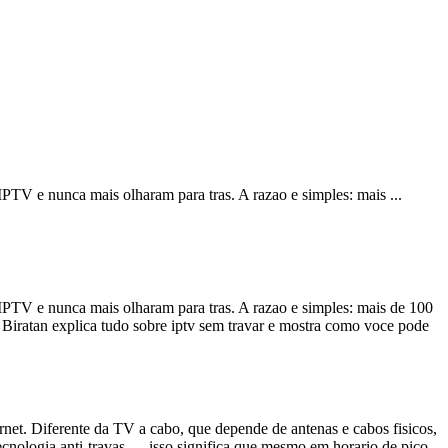
 IPTV e nunca mais olharam para tras. A razao e simples: mais
...
 IPTV e nunca mais olharam para tras. A razao e simples: mais de 100
e Biratan explica tudo sobre iptv sem travar e mostra como voce pode
rnet. Diferente da TV a cabo, que depende de antenas e cabos fisicos,
cnologia anti-travas — isso significa que mesmo em horario de pico,