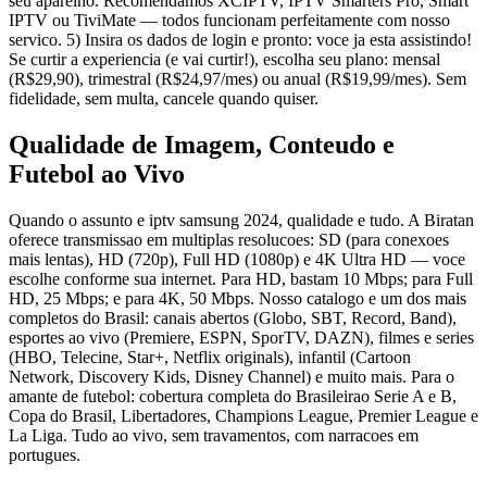
seu aparelho. Recomendamos XCIPTV, IPTV Smarters Pro, Smart
IPTV ou TiviMate — todos funcionam perfeitamente com nosso
servico. 5) Insira os dados de login e pronto: voce ja esta assistindo!
Se curtir a experiencia (e vai curtir!), escolha seu plano: mensal
(R$29,90), trimestral (R$24,97/mes) ou anual (R$19,99/mes). Sem
fidelidade, sem multa, cancele quando quiser.
Qualidade de Imagem, Conteudo e
Futebol ao Vivo
Quando o assunto e iptv samsung 2024, qualidade e tudo. A Biratan
oferece transmissao em multiplas resolucoes: SD (para conexoes
mais lentas), HD (720p), Full HD (1080p) e 4K Ultra HD — voce
escolhe conforme sua internet. Para HD, bastam 10 Mbps; para Full
HD, 25 Mbps; e para 4K, 50 Mbps. Nosso catalogo e um dos mais
completos do Brasil: canais abertos (Globo, SBT, Record, Band),
esportes ao vivo (Premiere, ESPN, SporTV, DAZN), filmes e series
(HBO, Telecine, Star+, Netflix originals), infantil (Cartoon
Network, Discovery Kids, Disney Channel) e muito mais. Para o
amante de futebol: cobertura completa do Brasileirao Serie A e B,
Copa do Brasil, Libertadores, Champions League, Premier League e
La Liga. Tudo ao vivo, sem travamentos, com narracoes em
portugues.