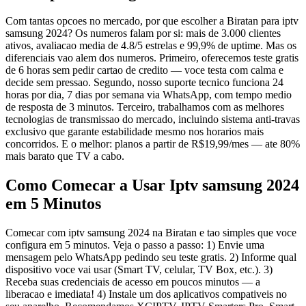
Com tantas opcoes no mercado, por que escolher a Biratan para iptv
samsung 2024? Os numeros falam por si: mais de 3.000 clientes
ativos, avaliacao media de 4.8/5 estrelas e 99,9% de uptime. Mas os
diferenciais vao alem dos numeros. Primeiro, oferecemos teste gratis
de 6 horas sem pedir cartao de credito — voce testa com calma e
decide sem pressao. Segundo, nosso suporte tecnico funciona 24
horas por dia, 7 dias por semana via WhatsApp, com tempo medio
de resposta de 3 minutos. Terceiro, trabalhamos com as melhores
tecnologias de transmissao do mercado, incluindo sistema anti-travas
exclusivo que garante estabilidade mesmo nos horarios mais
concorridos. E o melhor: planos a partir de R$19,99/mes — ate 80%
mais barato que TV a cabo.
Como Comecar a Usar Iptv samsung 2024
em 5 Minutos
Comecar com iptv samsung 2024 na Biratan e tao simples que voce
configura em 5 minutos. Veja o passo a passo: 1) Envie uma
mensagem pelo WhatsApp pedindo seu teste gratis. 2) Informe qual
dispositivo voce vai usar (Smart TV, celular, TV Box, etc.). 3)
Receba suas credenciais de acesso em poucos minutos — a
liberacao e imediata! 4) Instale um dos aplicativos compativeis no