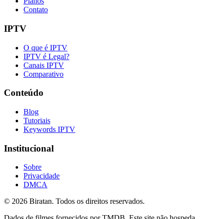
Planos
Contato
IPTV
O que é IPTV
IPTV é Legal?
Canais IPTV
Comparativo
Conteúdo
Blog
Tutoriais
Keywords IPTV
Institucional
Sobre
Privacidade
DMCA
©
2026
Biratan. Todos os direitos reservados.
Dados de filmes fornecidos por TMDB. Este site não hospeda