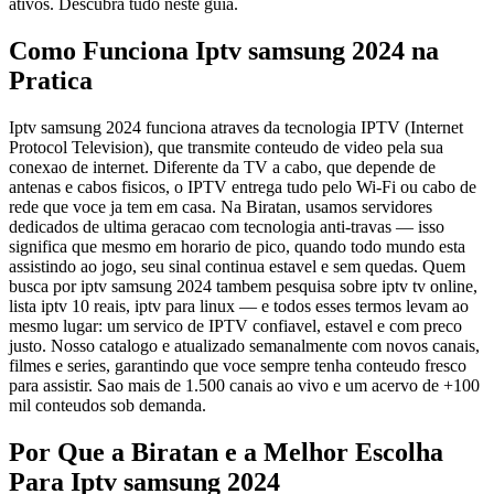
ativos. Descubra tudo neste guia.
Como Funciona Iptv samsung 2024 na
Pratica
Iptv samsung 2024 funciona atraves da tecnologia IPTV (Internet
Protocol Television), que transmite conteudo de video pela sua
conexao de internet. Diferente da TV a cabo, que depende de
antenas e cabos fisicos, o IPTV entrega tudo pelo Wi-Fi ou cabo de
rede que voce ja tem em casa. Na Biratan, usamos servidores
dedicados de ultima geracao com tecnologia anti-travas — isso
significa que mesmo em horario de pico, quando todo mundo esta
assistindo ao jogo, seu sinal continua estavel e sem quedas. Quem
busca por iptv samsung 2024 tambem pesquisa sobre iptv tv online,
lista iptv 10 reais, iptv para linux — e todos esses termos levam ao
mesmo lugar: um servico de IPTV confiavel, estavel e com preco
justo. Nosso catalogo e atualizado semanalmente com novos canais,
filmes e series, garantindo que voce sempre tenha conteudo fresco
para assistir. Sao mais de 1.500 canais ao vivo e um acervo de +100
mil conteudos sob demanda.
Por Que a Biratan e a Melhor Escolha
Para Iptv samsung 2024