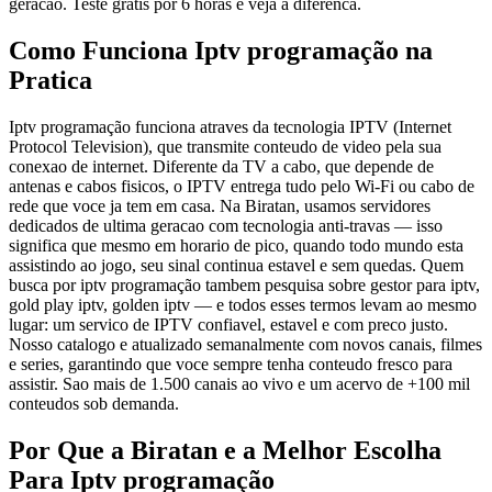
geracao. Teste gratis por 6 horas e veja a diferenca.
Como Funciona Iptv programação na
Pratica
Iptv programação funciona atraves da tecnologia IPTV (Internet
Protocol Television), que transmite conteudo de video pela sua
conexao de internet. Diferente da TV a cabo, que depende de
antenas e cabos fisicos, o IPTV entrega tudo pelo Wi-Fi ou cabo de
rede que voce ja tem em casa. Na Biratan, usamos servidores
dedicados de ultima geracao com tecnologia anti-travas — isso
significa que mesmo em horario de pico, quando todo mundo esta
assistindo ao jogo, seu sinal continua estavel e sem quedas. Quem
busca por iptv programação tambem pesquisa sobre gestor para iptv,
gold play iptv, golden iptv — e todos esses termos levam ao mesmo
lugar: um servico de IPTV confiavel, estavel e com preco justo.
Nosso catalogo e atualizado semanalmente com novos canais, filmes
e series, garantindo que voce sempre tenha conteudo fresco para
assistir. Sao mais de 1.500 canais ao vivo e um acervo de +100 mil
conteudos sob demanda.
Por Que a Biratan e a Melhor Escolha
Para Iptv programação