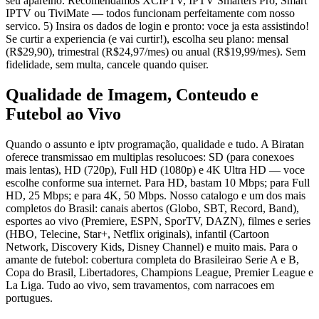
seu aparelho. Recomendamos XCIPTV, IPTV Smarters Pro, Smart
IPTV ou TiviMate — todos funcionam perfeitamente com nosso
servico. 5) Insira os dados de login e pronto: voce ja esta assistindo!
Se curtir a experiencia (e vai curtir!), escolha seu plano: mensal
(R$29,90), trimestral (R$24,97/mes) ou anual (R$19,99/mes). Sem
fidelidade, sem multa, cancele quando quiser.
Qualidade de Imagem, Conteudo e
Futebol ao Vivo
Quando o assunto e iptv programação, qualidade e tudo. A Biratan
oferece transmissao em multiplas resolucoes: SD (para conexoes
mais lentas), HD (720p), Full HD (1080p) e 4K Ultra HD — voce
escolhe conforme sua internet. Para HD, bastam 10 Mbps; para Full
HD, 25 Mbps; e para 4K, 50 Mbps. Nosso catalogo e um dos mais
completos do Brasil: canais abertos (Globo, SBT, Record, Band),
esportes ao vivo (Premiere, ESPN, SporTV, DAZN), filmes e series
(HBO, Telecine, Star+, Netflix originals), infantil (Cartoon
Network, Discovery Kids, Disney Channel) e muito mais. Para o
amante de futebol: cobertura completa do Brasileirao Serie A e B,
Copa do Brasil, Libertadores, Champions League, Premier League e
La Liga. Tudo ao vivo, sem travamentos, com narracoes em
portugues.