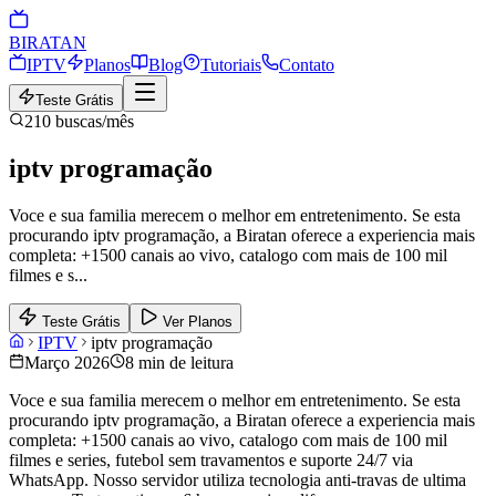
BIRA
TAN
IPTV
Planos
Blog
Tutoriais
Contato
Teste Grátis
210
buscas/mês
iptv programação
Voce e sua familia merecem o melhor em entretenimento. Se esta
procurando iptv programação, a Biratan oferece a experiencia mais
completa: +1500 canais ao vivo, catalogo com mais de 100 mil
filmes e s
...
Teste Grátis
Ver Planos
IPTV
iptv programação
Março 2026
8 min de leitura
Voce e sua familia merecem o melhor em entretenimento. Se esta
procurando iptv programação, a Biratan oferece a experiencia mais
completa: +1500 canais ao vivo, catalogo com mais de 100 mil
filmes e series, futebol sem travamentos e suporte 24/7 via
WhatsApp. Nosso servidor utiliza tecnologia anti-travas de ultima