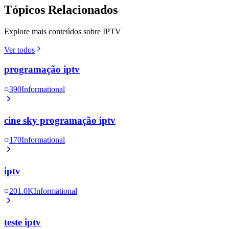
Tópicos Relacionados
Explore mais conteúdos sobre IPTV
Ver todos
programação iptv
390
Informational
cine sky programação iptv
170
Informational
iptv
201.0K
Informational
teste iptv