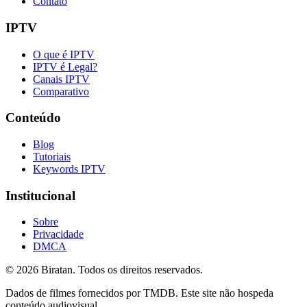
Contato
IPTV
O que é IPTV
IPTV é Legal?
Canais IPTV
Comparativo
Conteúdo
Blog
Tutoriais
Keywords IPTV
Institucional
Sobre
Privacidade
DMCA
©
2026
Biratan. Todos os direitos reservados.
Dados de filmes fornecidos por TMDB. Este site não hospeda
conteúdo audiovisual.