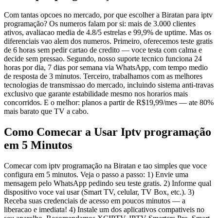
Com tantas opcoes no mercado, por que escolher a Biratan para iptv
programação? Os numeros falam por si: mais de 3.000 clientes
ativos, avaliacao media de 4.8/5 estrelas e 99,9% de uptime. Mas os
diferenciais vao alem dos numeros. Primeiro, oferecemos teste gratis
de 6 horas sem pedir cartao de credito — voce testa com calma e
decide sem pressao. Segundo, nosso suporte tecnico funciona 24
horas por dia, 7 dias por semana via WhatsApp, com tempo medio
de resposta de 3 minutos. Terceiro, trabalhamos com as melhores
tecnologias de transmissao do mercado, incluindo sistema anti-travas
exclusivo que garante estabilidade mesmo nos horarios mais
concorridos. E o melhor: planos a partir de R$19,99/mes — ate 80%
mais barato que TV a cabo.
Como Comecar a Usar Iptv programação
em 5 Minutos
Comecar com iptv programação na Biratan e tao simples que voce
configura em 5 minutos. Veja o passo a passo: 1) Envie uma
mensagem pelo WhatsApp pedindo seu teste gratis. 2) Informe qual
dispositivo voce vai usar (Smart TV, celular, TV Box, etc.). 3)
Receba suas credenciais de acesso em poucos minutos — a
liberacao e imediata! 4) Instale um dos aplicativos compativeis no