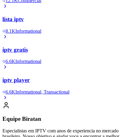
12.1K
Commercial
lista iptv
8.1K
Informational
iptv gratis
6.6K
Informational
iptv player
6.6K
Informational, Transactional
Equipe Biratan
Especialistas em IPTV com anos de experiencia no mercado
brasileiro. Nosso objetivo e ajudar voce a encontrar a melhor