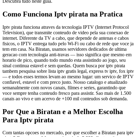
Descubra tudo neste guia.
Como Funciona Iptv pirata na Pratica
Iptv pirata funciona atraves da tecnologia IPTV (Internet Protocol
Television), que transmite conteudo de video pela sua conexao de
internet. Diferente da TV a cabo, que depende de antenas e cabos
fisicos, o IPTV entrega tudo pelo Wi-Fi ou cabo de rede que voce ja
tem em casa. Na Biratan, usamos servidores dedicados de ultima
geracao com tecnologia anti-travas — isso significa que mesmo em
horario de pico, quando todo mundo esta assistindo ao jogo, seu
sinal continua estavel e sem quedas. Quem busca por iptv pirata
tambem pesquisa sobre lista iptv gratis legal, express tv iptv, fox iptv
— e todos esses termos levam ao mesmo lugar: um servico de IPTV
confiavel, estavel e com preco justo. Nosso catalogo e atualizado
semanalmente com novos canais, filmes e series, garantindo que
voce sempre tenha conteudo fresco para assistir. Sao mais de 1.500
canais ao vivo e um acervo de +100 mil conteudos sob demanda.
Por Que a Biratan e a Melhor Escolha
Para Iptv pirata
Com tantas opcoes no mercado, por que escolher a Biratan para iptv