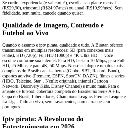
Se curtir a experiencia (e vai curtir!), escolha seu plano: mensal
(R$29,90), trimestral (R$24,97/mes) ou anual (R$19,99/mes). Sem
fidelidade, sem multa, cancele quando quiser.
Qualidade de Imagem, Conteudo e
Futebol ao Vivo
Quando o assunto e iptv pirata, qualidade e tudo. A Biratan oferece
transmissao em multiplas resolucoes: SD (para conexoes mais
lentas), HD (720p), Full HD (1080p) e 4K Ultra HD — voce
escolhe conforme sua internet. Para HD, bastam 10 Mbps; para Full
HD, 25 Mbps; e para 4K, 50 Mbps. Nosso catalogo e um dos mais
completos do Brasil: canais abertos (Globo, SBT, Record, Band),
esportes ao vivo (Premiere, ESPN, SporTV, DAZN), filmes e series
(HBO, Telecine, Star+, Netflix originals), infantil (Cartoon
Network, Discovery Kids, Disney Channel) e muito mais. Para o
amante de futebol: cobertura completa do Brasileirao Serie A e B,
Copa do Brasil, Libertadores, Champions League, Premier League e
La Liga. Tudo ao vivo, sem travamentos, com narracoes em
portugues.
Iptv pirata: A Revolucao do
Entretenimento em 2026