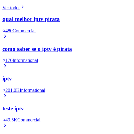
Ver todos
qual melhor iptv pirata
480
Commercial
como saber se o iptv é pirata
170
Informational
iptv
201.0K
Informational
teste iptv
49.5K
Commercial