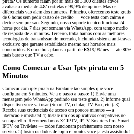
pirata? Os numeros falam por si: mais de 3.000 clientes ativos,
avaliacao media de 4.8/5 estrelas e 99,9% de uptime. Mas os
diferenciais vao alem dos numeros. Primeiro, oferecemos teste gratis
de 6 horas sem pedir cartao de credito — voce testa com calma e
decide sem pressao. Segundo, nosso suporte tecnico funciona 24
horas por dia, 7 dias por semana via WhatsApp, com tempo medio
de resposta de 3 minutos. Terceiro, trabalhamos com as melhores
tecnologias de transmissao do mercado, incluindo sistema anti-travas
exclusivo que garante estabilidade mesmo nos horarios mais
concorridos. E o melhor: planos a partir de R$19,99/mes — ate 80%
mais barato que TV a cabo.
Como Comecar a Usar Iptv pirata em 5
Minutos
Comecar com iptv pirata na Biratan e tao simples que voce
configura em 5 minutos. Veja o passo a passo: 1) Envie uma
mensagem pelo WhatsApp pedindo seu teste gratis. 2) Informe qual
dispositivo voce vai usar (Smart TV, celular, TV Box, etc.). 3)
Receba suas credenciais de acesso em poucos minutos — a
liberacao e imediata! 4) Instale um dos aplicativos compativeis no
seu aparelho. Recomendamos XCIPTV, IPTV Smarters Pro, Smart
IPTV ou TiviMate — todos funcionam perfeitamente com nosso
servico. 5) Insira os dados de login e pronto: voce ja esta assistindo!