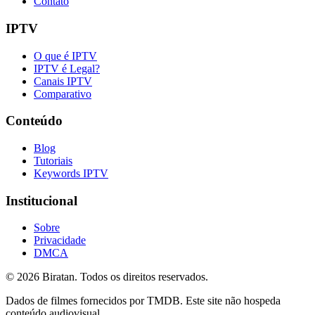
Contato
IPTV
O que é IPTV
IPTV é Legal?
Canais IPTV
Comparativo
Conteúdo
Blog
Tutoriais
Keywords IPTV
Institucional
Sobre
Privacidade
DMCA
©
2026
Biratan. Todos os direitos reservados.
Dados de filmes fornecidos por TMDB. Este site não hospeda
conteúdo audiovisual.