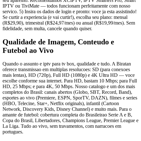
seu aparelho. Recomendamos XCIPTV, IPTV Smarters Pro, Smart
IPTV ou TiviMate — todos funcionam perfeitamente com nosso
servico. 5) Insira os dados de login e pronto: voce ja esta assistindo!
Se curtir a experiencia (e vai curtir!), escolha seu plano: mensal
(R$29,90), trimestral (R$24,97/mes) ou anual (R$19,99/mes). Sem
fidelidade, sem multa, cancele quando quiser.
Qualidade de Imagem, Conteudo e
Futebol ao Vivo
Quando o assunto e iptv para tv box, qualidade e tudo. A Biratan
oferece transmissao em multiplas resolucoes: SD (para conexoes
mais lentas), HD (720p), Full HD (1080p) e 4K Ultra HD — voce
escolhe conforme sua internet. Para HD, bastam 10 Mbps; para Full
HD, 25 Mbps; e para 4K, 50 Mbps. Nosso catalogo e um dos mais
completos do Brasil: canais abertos (Globo, SBT, Record, Band),
esportes ao vivo (Premiere, ESPN, SporTV, DAZN), filmes e series
(HBO, Telecine, Star+, Netflix originals), infantil (Cartoon
Network, Discovery Kids, Disney Channel) e muito mais. Para o
amante de futebol: cobertura completa do Brasileirao Serie A e B,
Copa do Brasil, Libertadores, Champions League, Premier League e
La Liga. Tudo ao vivo, sem travamentos, com narracoes em
portugues.