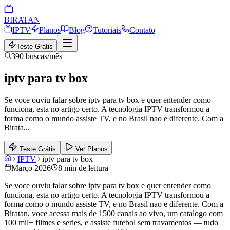
BIRA
TAN
IPTV
Planos
Blog
Tutoriais
Contato
Teste Grátis
390
buscas/mês
iptv para tv box
Se voce ouviu falar sobre iptv para tv box e quer entender como
funciona, esta no artigo certo. A tecnologia IPTV transformou a
forma como o mundo assiste TV, e no Brasil nao e diferente. Com a
Birata
...
Teste Grátis
Ver Planos
IPTV
iptv para tv box
Março 2026
8 min de leitura
Se voce ouviu falar sobre iptv para tv box e quer entender como
funciona, esta no artigo certo. A tecnologia IPTV transformou a
forma como o mundo assiste TV, e no Brasil nao e diferente. Com a
Biratan, voce acessa mais de 1500 canais ao vivo, um catalogo com
100 mil+ filmes e series, e assiste futebol sem travamentos — tudo