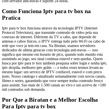
com servidor anti-travas e suporte 24 horas.
Como Funciona Iptv para tv box na
Pratica
Iptv para tv box funciona atraves da tecnologia IPTV (Internet
Protocol Television), que transmite conteudo de video pela sua
conexao de internet. Diferente da TV a cabo, que depende de
antenas e cabos fisicos, o IPTV entrega tudo pelo Wi-Fi ou cabo de
rede que voce ja tem em casa. Na Biratan, usamos servidores
dedicados de ultima geracao com tecnologia anti-travas — isso
significa que mesmo em horario de pico, quando todo mundo esta
assistindo ao jogo, seu sinal continua estavel e sem quedas. Quem
busca por iptv para tv box tambem pesquisa sobre login e senha iptv,
iptv dezpila, melhores iptv grátis — e todos esses termos levam ao
mesmo lugar: um servico de IPTV confiavel, estavel e com preco
justo. Nosso catalogo e atualizado semanalmente com novos canais,
filmes e series, garantindo que voce sempre tenha conteudo fresco
para assistir. Sao mais de 1.500 canais ao vivo e um acervo de +100
mil conteudos sob demanda.
Por Que a Biratan e a Melhor Escolha
Para Iptv para tv box