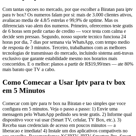
Com tantas opcoes no mercado, por que escolher a Biratan para iptv
para tv box? Os numeros falam por si: mais de 3.000 clientes ativos,
avaliacao media de 4.8/5 estrelas e 99,9% de uptime. Mas os
diferenciais vao alem dos numeros. Primeiro, oferecemos teste gratis
de 6 horas sem pedir cartao de credito — voce testa com calma e
decide sem pressao. Segundo, nosso suporte tecnico funciona 24
horas por dia, 7 dias por semana via WhatsApp, com tempo medio
de resposta de 3 minutos. Terceiro, trabalhamos com as melhores
tecnologias de transmissao do mercado, incluindo sistema anti-travas
exclusivo que garante estabilidade mesmo nos horarios mais
concorridos. E o melhor: planos a partir de R$19,99/mes — ate 80%
mais barato que TV a cabo.
Como Comecar a Usar Iptv para tv box
em 5 Minutos
Comecar com iptv para tv box na Biratan e tao simples que voce
configura em 5 minutos. Veja o passo a passo: 1) Envie uma
mensagem pelo WhatsApp pedindo seu teste gratis. 2) Informe qual
dispositivo voce vai usar (Smart TV, celular, TV Box, etc.). 3)
Receba suas credenciais de acesso em poucos minutos — a
liberacao e imediata! 4) Instale um dos aplicativos compativeis no