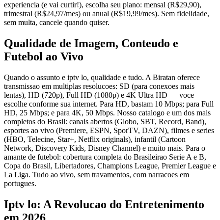
experiencia (e vai curtir!), escolha seu plano: mensal (R$29,90),
trimestral (R$24,97/mes) ou anual (R$19,99/mes). Sem fidelidade,
sem multa, cancele quando quiser.
Qualidade de Imagem, Conteudo e
Futebol ao Vivo
Quando o assunto e iptv lo, qualidade e tudo. A Biratan oferece
transmissao em multiplas resolucoes: SD (para conexoes mais
lentas), HD (720p), Full HD (1080p) e 4K Ultra HD — voce
escolhe conforme sua internet. Para HD, bastam 10 Mbps; para Full
HD, 25 Mbps; e para 4K, 50 Mbps. Nosso catalogo e um dos mais
completos do Brasil: canais abertos (Globo, SBT, Record, Band),
esportes ao vivo (Premiere, ESPN, SporTV, DAZN), filmes e series
(HBO, Telecine, Star+, Netflix originals), infantil (Cartoon
Network, Discovery Kids, Disney Channel) e muito mais. Para o
amante de futebol: cobertura completa do Brasileirao Serie A e B,
Copa do Brasil, Libertadores, Champions League, Premier League e
La Liga. Tudo ao vivo, sem travamentos, com narracoes em
portugues.
Iptv lo: A Revolucao do Entretenimento
em 2026