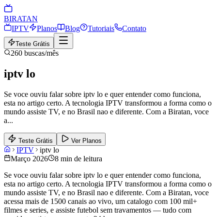
BIRA
TAN
IPTV
Planos
Blog
Tutoriais
Contato
Teste Grátis
260
buscas/mês
iptv lo
Se voce ouviu falar sobre iptv lo e quer entender como funciona,
esta no artigo certo. A tecnologia IPTV transformou a forma como o
mundo assiste TV, e no Brasil nao e diferente. Com a Biratan, voce
a
...
Teste Grátis
Ver Planos
IPTV
iptv lo
Março 2026
8 min de leitura
Se voce ouviu falar sobre iptv lo e quer entender como funciona,
esta no artigo certo. A tecnologia IPTV transformou a forma como o
mundo assiste TV, e no Brasil nao e diferente. Com a Biratan, voce
acessa mais de 1500 canais ao vivo, um catalogo com 100 mil+
filmes e series, e assiste futebol sem travamentos — tudo com