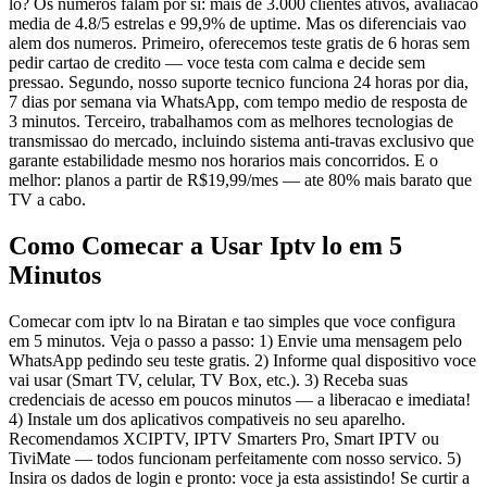
lo? Os numeros falam por si: mais de 3.000 clientes ativos, avaliacao
media de 4.8/5 estrelas e 99,9% de uptime. Mas os diferenciais vao
alem dos numeros. Primeiro, oferecemos teste gratis de 6 horas sem
pedir cartao de credito — voce testa com calma e decide sem
pressao. Segundo, nosso suporte tecnico funciona 24 horas por dia,
7 dias por semana via WhatsApp, com tempo medio de resposta de
3 minutos. Terceiro, trabalhamos com as melhores tecnologias de
transmissao do mercado, incluindo sistema anti-travas exclusivo que
garante estabilidade mesmo nos horarios mais concorridos. E o
melhor: planos a partir de R$19,99/mes — ate 80% mais barato que
TV a cabo.
Como Comecar a Usar Iptv lo em 5
Minutos
Comecar com iptv lo na Biratan e tao simples que voce configura
em 5 minutos. Veja o passo a passo: 1) Envie uma mensagem pelo
WhatsApp pedindo seu teste gratis. 2) Informe qual dispositivo voce
vai usar (Smart TV, celular, TV Box, etc.). 3) Receba suas
credenciais de acesso em poucos minutos — a liberacao e imediata!
4) Instale um dos aplicativos compativeis no seu aparelho.
Recomendamos XCIPTV, IPTV Smarters Pro, Smart IPTV ou
TiviMate — todos funcionam perfeitamente com nosso servico. 5)
Insira os dados de login e pronto: voce ja esta assistindo! Se curtir a