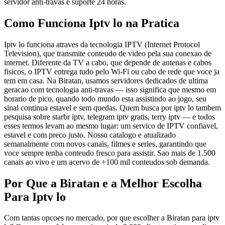
servidor anti-travas e suporte 24 horas.
Como Funciona Iptv lo na Pratica
Iptv lo funciona atraves da tecnologia IPTV (Internet Protocol
Television), que transmite conteudo de video pela sua conexao de
internet. Diferente da TV a cabo, que depende de antenas e cabos
fisicos, o IPTV entrega tudo pelo Wi-Fi ou cabo de rede que voce ja
tem em casa. Na Biratan, usamos servidores dedicados de ultima
geracao com tecnologia anti-travas — isso significa que mesmo em
horario de pico, quando todo mundo esta assistindo ao jogo, seu
sinal continua estavel e sem quedas. Quem busca por iptv lo tambem
pesquisa sobre starbr iptv, telegram iptv gratis, terry iptv — e todos
esses termos levam ao mesmo lugar: um servico de IPTV confiavel,
estavel e com preco justo. Nosso catalogo e atualizado
semanalmente com novos canais, filmes e series, garantindo que
voce sempre tenha conteudo fresco para assistir. Sao mais de 1.500
canais ao vivo e um acervo de +100 mil conteudos sob demanda.
Por Que a Biratan e a Melhor Escolha
Para Iptv lo
Com tantas opcoes no mercado, por que escolher a Biratan para iptv