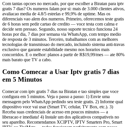
Com tantas opcoes no mercado, por que escolher a Biratan para iptv
gratis 7 dias? Os numeros falam por si: mais de 3.000 clientes ativos,
avaliacao media de 4.8/5 estrelas e 99,9% de uptime. Mas os
diferenciais vao alem dos numeros. Primeiro, oferecemos teste gratis
de 6 horas sem pedir cartao de credito — voce testa com calma e
decide sem pressao. Segundo, nosso suporte tecnico funciona 24
horas por dia, 7 dias por semana via WhatsApp, com tempo medio
de resposta de 3 minutos. Terceiro, trabalhamos com as melhores
tecnologias de transmissao do mercado, incluindo sistema anti-travas
exclusivo que garante estabilidade mesmo nos horarios mais
concorridos. E o melhor: planos a partir de R$19,99/mes — ate 80%
mais barato que TV a cabo.
Como Comecar a Usar Iptv gratis 7 dias
em 5 Minutos
Comecar com iptv gratis 7 dias na Biratan e tao simples que voce
configura em 5 minutos. Veja o passo a passo: 1) Envie uma
mensagem pelo WhatsApp pedindo seu teste gratis. 2) Informe qual
dispositivo voce vai usar (Smart TV, celular, TV Box, etc.). 3)
Receba suas credenciais de acesso em poucos minutos — a
liberacao e imediata! 4) Instale um dos aplicativos compativeis no
seu aparelho. Recomendamos XCIPTV, IPTV Smarters Pro, Smart