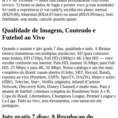
IPTV ou TiviMate — todos funcionam perfeitamente com nosso
servico. 5) Insira os dados de login e pronto: voce ja esta assistindo!
Se curtir a experiencia (e vai curtir!), escolha seu plano: mensal
(R$29,90), trimestral (R$24,97/mes) ou anual (R$19,99/mes). Sem
fidelidade, sem multa, cancele quando quiser.
Qualidade de Imagem, Conteudo e
Futebol ao Vivo
Quando o assunto e iptv gratis 7 dias, qualidade e tudo. A Biratan
oferece transmissao em multiplas resolucoes: SD (para conexoes
mais lentas), HD (720p), Full HD (1080p) e 4K Ultra HD — voce
escolhe conforme sua internet. Para HD, bastam 10 Mbps; para Full
HD, 25 Mbps; e para 4K, 50 Mbps. Nosso catalogo e um dos mais
completos do Brasil: canais abertos (Globo, SBT, Record, Band),
esportes ao vivo (Premiere, ESPN, SporTV, DAZN), filmes e series
(HBO, Telecine, Star+, Netflix originals), infantil (Cartoon
Network, Discovery Kids, Disney Channel) e muito mais. Para o
amante de futebol: cobertura completa do Brasileirao Serie A e B,
Copa do Brasil, Libertadores, Champions League, Premier League e
La Liga. Tudo ao vivo, sem travamentos, com narracoes em
portugues.
Iptv gratis 7 dias: A Revolucao do