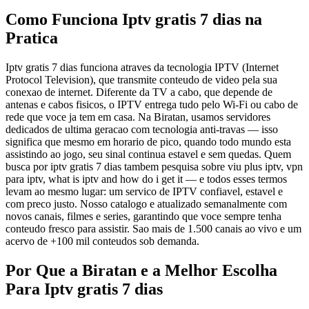
Como Funciona Iptv gratis 7 dias na
Pratica
Iptv gratis 7 dias funciona atraves da tecnologia IPTV (Internet
Protocol Television), que transmite conteudo de video pela sua
conexao de internet. Diferente da TV a cabo, que depende de
antenas e cabos fisicos, o IPTV entrega tudo pelo Wi-Fi ou cabo de
rede que voce ja tem em casa. Na Biratan, usamos servidores
dedicados de ultima geracao com tecnologia anti-travas — isso
significa que mesmo em horario de pico, quando todo mundo esta
assistindo ao jogo, seu sinal continua estavel e sem quedas. Quem
busca por iptv gratis 7 dias tambem pesquisa sobre viu plus iptv, vpn
para iptv, what is iptv and how do i get it — e todos esses termos
levam ao mesmo lugar: um servico de IPTV confiavel, estavel e
com preco justo. Nosso catalogo e atualizado semanalmente com
novos canais, filmes e series, garantindo que voce sempre tenha
conteudo fresco para assistir. Sao mais de 1.500 canais ao vivo e um
acervo de +100 mil conteudos sob demanda.
Por Que a Biratan e a Melhor Escolha
Para Iptv gratis 7 dias