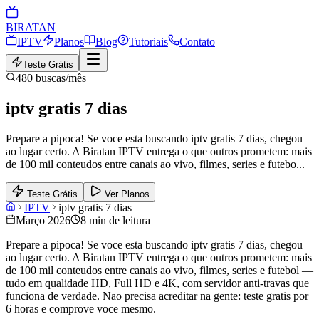
BIRA
TAN
IPTV
Planos
Blog
Tutoriais
Contato
Teste Grátis
480
buscas/mês
iptv gratis 7 dias
Prepare a pipoca! Se voce esta buscando iptv gratis 7 dias, chegou
ao lugar certo. A Biratan IPTV entrega o que outros prometem: mais
de 100 mil conteudos entre canais ao vivo, filmes, series e futebo
...
Teste Grátis
Ver Planos
IPTV
iptv gratis 7 dias
Março 2026
8 min de leitura
Prepare a pipoca! Se voce esta buscando iptv gratis 7 dias, chegou
ao lugar certo. A Biratan IPTV entrega o que outros prometem: mais
de 100 mil conteudos entre canais ao vivo, filmes, series e futebol —
tudo em qualidade HD, Full HD e 4K, com servidor anti-travas que
funciona de verdade. Nao precisa acreditar na gente: teste gratis por
6 horas e comprove voce mesmo.