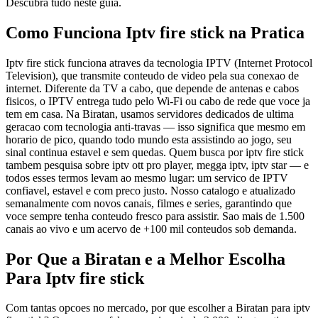
Descubra tudo neste guia.
Como Funciona Iptv fire stick na Pratica
Iptv fire stick funciona atraves da tecnologia IPTV (Internet Protocol
Television), que transmite conteudo de video pela sua conexao de
internet. Diferente da TV a cabo, que depende de antenas e cabos
fisicos, o IPTV entrega tudo pelo Wi-Fi ou cabo de rede que voce ja
tem em casa. Na Biratan, usamos servidores dedicados de ultima
geracao com tecnologia anti-travas — isso significa que mesmo em
horario de pico, quando todo mundo esta assistindo ao jogo, seu
sinal continua estavel e sem quedas. Quem busca por iptv fire stick
tambem pesquisa sobre iptv ott pro player, megga iptv, iptv star — e
todos esses termos levam ao mesmo lugar: um servico de IPTV
confiavel, estavel e com preco justo. Nosso catalogo e atualizado
semanalmente com novos canais, filmes e series, garantindo que
voce sempre tenha conteudo fresco para assistir. Sao mais de 1.500
canais ao vivo e um acervo de +100 mil conteudos sob demanda.
Por Que a Biratan e a Melhor Escolha
Para Iptv fire stick
Com tantas opcoes no mercado, por que escolher a Biratan para iptv