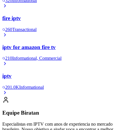
320
Informational
fire iptv
260
Transactional
iptv for amazon fire tv
210
Informational, Commercial
iptv
201.0K
Informational
Equipe Biratan
Especialistas em IPTV com anos de experiencia no mercado
brasileiro. Nosso objetivo e ajudar voce a encontrar a melhor