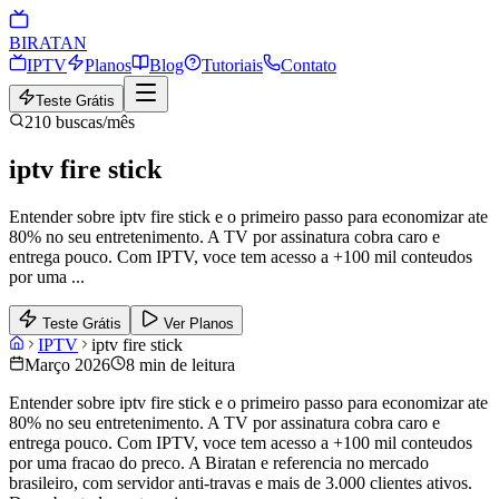
BIRA
TAN
IPTV
Planos
Blog
Tutoriais
Contato
Teste Grátis
210
buscas/mês
iptv fire stick
Entender sobre iptv fire stick e o primeiro passo para economizar ate
80% no seu entretenimento. A TV por assinatura cobra caro e
entrega pouco. Com IPTV, voce tem acesso a +100 mil conteudos
por uma
...
Teste Grátis
Ver Planos
IPTV
iptv fire stick
Março 2026
8 min de leitura
Entender sobre iptv fire stick e o primeiro passo para economizar ate
80% no seu entretenimento. A TV por assinatura cobra caro e
entrega pouco. Com IPTV, voce tem acesso a +100 mil conteudos
por uma fracao do preco. A Biratan e referencia no mercado
brasileiro, com servidor anti-travas e mais de 3.000 clientes ativos.