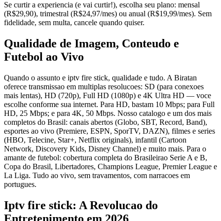
Se curtir a experiencia (e vai curtir!), escolha seu plano: mensal
(R$29,90), trimestral (R$24,97/mes) ou anual (R$19,99/mes). Sem
fidelidade, sem multa, cancele quando quiser.
Qualidade de Imagem, Conteudo e
Futebol ao Vivo
Quando o assunto e iptv fire stick, qualidade e tudo. A Biratan
oferece transmissao em multiplas resolucoes: SD (para conexoes
mais lentas), HD (720p), Full HD (1080p) e 4K Ultra HD — voce
escolhe conforme sua internet. Para HD, bastam 10 Mbps; para Full
HD, 25 Mbps; e para 4K, 50 Mbps. Nosso catalogo e um dos mais
completos do Brasil: canais abertos (Globo, SBT, Record, Band),
esportes ao vivo (Premiere, ESPN, SporTV, DAZN), filmes e series
(HBO, Telecine, Star+, Netflix originals), infantil (Cartoon
Network, Discovery Kids, Disney Channel) e muito mais. Para o
amante de futebol: cobertura completa do Brasileirao Serie A e B,
Copa do Brasil, Libertadores, Champions League, Premier League e
La Liga. Tudo ao vivo, sem travamentos, com narracoes em
portugues.
Iptv fire stick: A Revolucao do
Entretenimento em 2026