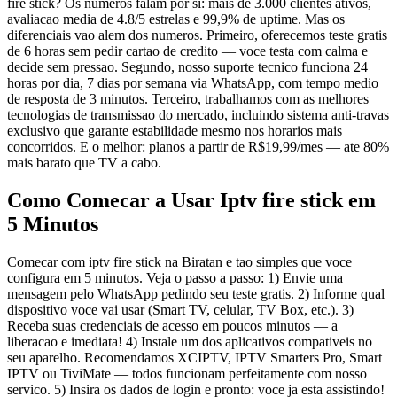
fire stick? Os numeros falam por si: mais de 3.000 clientes ativos,
avaliacao media de 4.8/5 estrelas e 99,9% de uptime. Mas os
diferenciais vao alem dos numeros. Primeiro, oferecemos teste gratis
de 6 horas sem pedir cartao de credito — voce testa com calma e
decide sem pressao. Segundo, nosso suporte tecnico funciona 24
horas por dia, 7 dias por semana via WhatsApp, com tempo medio
de resposta de 3 minutos. Terceiro, trabalhamos com as melhores
tecnologias de transmissao do mercado, incluindo sistema anti-travas
exclusivo que garante estabilidade mesmo nos horarios mais
concorridos. E o melhor: planos a partir de R$19,99/mes — ate 80%
mais barato que TV a cabo.
Como Comecar a Usar Iptv fire stick em
5 Minutos
Comecar com iptv fire stick na Biratan e tao simples que voce
configura em 5 minutos. Veja o passo a passo: 1) Envie uma
mensagem pelo WhatsApp pedindo seu teste gratis. 2) Informe qual
dispositivo voce vai usar (Smart TV, celular, TV Box, etc.). 3)
Receba suas credenciais de acesso em poucos minutos — a
liberacao e imediata! 4) Instale um dos aplicativos compativeis no
seu aparelho. Recomendamos XCIPTV, IPTV Smarters Pro, Smart
IPTV ou TiviMate — todos funcionam perfeitamente com nosso
servico. 5) Insira os dados de login e pronto: voce ja esta assistindo!