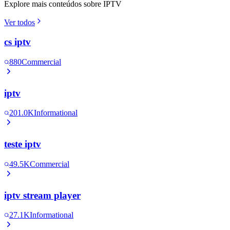
Explore mais conteúdos sobre IPTV
Ver todos
cs iptv
880
Commercial
iptv
201.0K
Informational
teste iptv
49.5K
Commercial
iptv stream player
27.1K
Informational