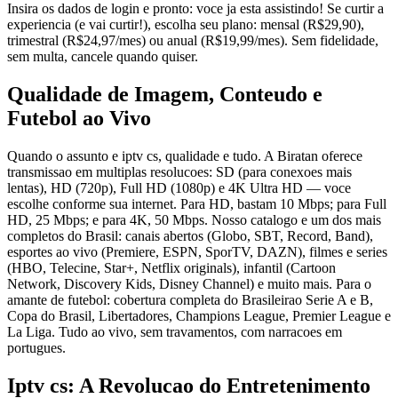
Insira os dados de login e pronto: voce ja esta assistindo! Se curtir a
experiencia (e vai curtir!), escolha seu plano: mensal (R$29,90),
trimestral (R$24,97/mes) ou anual (R$19,99/mes). Sem fidelidade,
sem multa, cancele quando quiser.
Qualidade de Imagem, Conteudo e
Futebol ao Vivo
Quando o assunto e iptv cs, qualidade e tudo. A Biratan oferece
transmissao em multiplas resolucoes: SD (para conexoes mais
lentas), HD (720p), Full HD (1080p) e 4K Ultra HD — voce
escolhe conforme sua internet. Para HD, bastam 10 Mbps; para Full
HD, 25 Mbps; e para 4K, 50 Mbps. Nosso catalogo e um dos mais
completos do Brasil: canais abertos (Globo, SBT, Record, Band),
esportes ao vivo (Premiere, ESPN, SporTV, DAZN), filmes e series
(HBO, Telecine, Star+, Netflix originals), infantil (Cartoon
Network, Discovery Kids, Disney Channel) e muito mais. Para o
amante de futebol: cobertura completa do Brasileirao Serie A e B,
Copa do Brasil, Libertadores, Champions League, Premier League e
La Liga. Tudo ao vivo, sem travamentos, com narracoes em
portugues.
Iptv cs: A Revolucao do Entretenimento