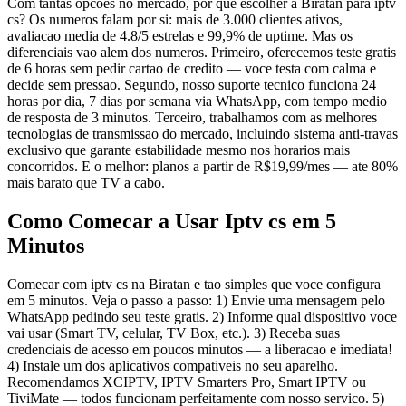
Com tantas opcoes no mercado, por que escolher a Biratan para iptv
cs? Os numeros falam por si: mais de 3.000 clientes ativos,
avaliacao media de 4.8/5 estrelas e 99,9% de uptime. Mas os
diferenciais vao alem dos numeros. Primeiro, oferecemos teste gratis
de 6 horas sem pedir cartao de credito — voce testa com calma e
decide sem pressao. Segundo, nosso suporte tecnico funciona 24
horas por dia, 7 dias por semana via WhatsApp, com tempo medio
de resposta de 3 minutos. Terceiro, trabalhamos com as melhores
tecnologias de transmissao do mercado, incluindo sistema anti-travas
exclusivo que garante estabilidade mesmo nos horarios mais
concorridos. E o melhor: planos a partir de R$19,99/mes — ate 80%
mais barato que TV a cabo.
Como Comecar a Usar Iptv cs em 5
Minutos
Comecar com iptv cs na Biratan e tao simples que voce configura
em 5 minutos. Veja o passo a passo: 1) Envie uma mensagem pelo
WhatsApp pedindo seu teste gratis. 2) Informe qual dispositivo voce
vai usar (Smart TV, celular, TV Box, etc.). 3) Receba suas
credenciais de acesso em poucos minutos — a liberacao e imediata!
4) Instale um dos aplicativos compativeis no seu aparelho.
Recomendamos XCIPTV, IPTV Smarters Pro, Smart IPTV ou
TiviMate — todos funcionam perfeitamente com nosso servico. 5)