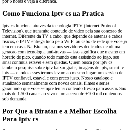
por 6 horas e veja a diferenca.
Como Funciona Iptv cs na Pratica
Iptv cs funciona atraves da tecnologia IPTV (Internet Protocol
Television), que transmite conteudo de video pela sua conexao de
internet. Diferente da TV a cabo, que depende de antenas e cabos
fisicos, o IPTV entrega tudo pelo Wi-Fi ou cabo de rede que voce ja
tem em casa. Na Biratan, usamos servidores dedicados de ultima
geracao com tecnologia anti-travas — isso significa que mesmo em
horario de pico, quando todo mundo esta assistindo ao jogo, seu
sinal continua estavel e sem quedas. Quem busca por iptv cs
tambem pesquisa sobre iptv baixar gratis, imagens de iptv, smart tv
iptv — e todos esses termos levam ao mesmo lugar: um servico de
IPTV confiavel, estavel e com preco justo. Nosso catalogo e
atualizado semanalmente com novos canais, filmes e series,
garantindo que voce sempre tenha conteudo fresco para assistir. Sao
mais de 1.500 canais ao vivo e um acervo de +100 mil conteudos
sob demanda.
Por Que a Biratan e a Melhor Escolha
Para Iptv cs