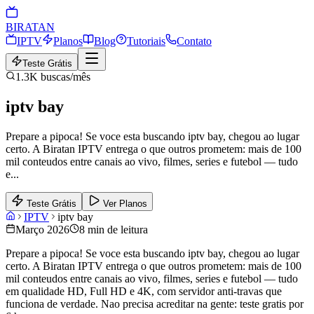
BIRA
TAN
IPTV
Planos
Blog
Tutoriais
Contato
Teste Grátis
1.3K
buscas/mês
iptv bay
Prepare a pipoca! Se voce esta buscando iptv bay, chegou ao lugar
certo. A Biratan IPTV entrega o que outros prometem: mais de 100
mil conteudos entre canais ao vivo, filmes, series e futebol — tudo
e
...
Teste Grátis
Ver Planos
IPTV
iptv bay
Março 2026
8 min de leitura
Prepare a pipoca! Se voce esta buscando iptv bay, chegou ao lugar
certo. A Biratan IPTV entrega o que outros prometem: mais de 100
mil conteudos entre canais ao vivo, filmes, series e futebol — tudo
em qualidade HD, Full HD e 4K, com servidor anti-travas que
funciona de verdade. Nao precisa acreditar na gente: teste gratis por