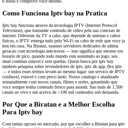
6 horas e comprove voce mesmo.
Como Funciona Iptv bay na Pratica
Iptv bay funciona atraves da tecnologia IPTV (Internet Protocol
Television), que transmite conteudo de video pela sua conexao de
internet. Diferente da TV a cabo, que depende de antenas e cabos
fisicos, o IPTV entrega tudo pelo Wi-Fi ou cabo de rede que voce ja
tem em casa. Na Biratan, usamos servidores dedicados de ultima
geracao com tecnologia anti-travas — isso significa que mesmo em
horario de pico, quando todo mundo esta assistindo ao jogo, seu
sinal continua estavel e sem quedas. Quem busca por iptv bay
tambem pesquisa sobre revendedores de iptv, iptv 4k app, flex iptv
— e todos esses termos levam ao mesmo lugar: um servico de IPTV
confiavel, estavel e com preco justo. Nosso catalogo e atualizado
semanalmente com novos canais, filmes e series, garantindo que
voce sempre tenha conteudo fresco para assistir. Sao mais de 1.500
canais ao vivo e um acervo de +100 mil conteudos sob demanda.
Por Que a Biratan e a Melhor Escolha
Para Iptv bay
Com tantas opcoes no mercado, por que escolher a Biratan para iptv