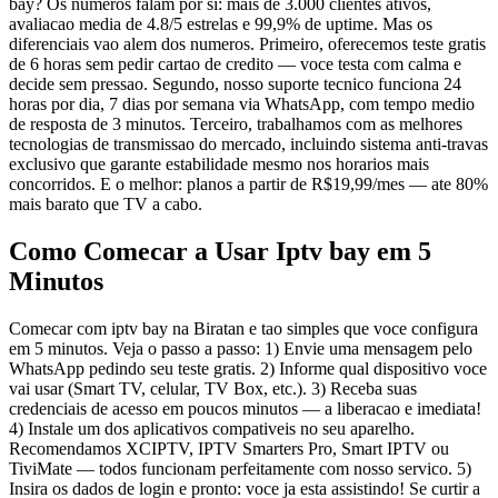
bay? Os numeros falam por si: mais de 3.000 clientes ativos,
avaliacao media de 4.8/5 estrelas e 99,9% de uptime. Mas os
diferenciais vao alem dos numeros. Primeiro, oferecemos teste gratis
de 6 horas sem pedir cartao de credito — voce testa com calma e
decide sem pressao. Segundo, nosso suporte tecnico funciona 24
horas por dia, 7 dias por semana via WhatsApp, com tempo medio
de resposta de 3 minutos. Terceiro, trabalhamos com as melhores
tecnologias de transmissao do mercado, incluindo sistema anti-travas
exclusivo que garante estabilidade mesmo nos horarios mais
concorridos. E o melhor: planos a partir de R$19,99/mes — ate 80%
mais barato que TV a cabo.
Como Comecar a Usar Iptv bay em 5
Minutos
Comecar com iptv bay na Biratan e tao simples que voce configura
em 5 minutos. Veja o passo a passo: 1) Envie uma mensagem pelo
WhatsApp pedindo seu teste gratis. 2) Informe qual dispositivo voce
vai usar (Smart TV, celular, TV Box, etc.). 3) Receba suas
credenciais de acesso em poucos minutos — a liberacao e imediata!
4) Instale um dos aplicativos compativeis no seu aparelho.
Recomendamos XCIPTV, IPTV Smarters Pro, Smart IPTV ou
TiviMate — todos funcionam perfeitamente com nosso servico. 5)
Insira os dados de login e pronto: voce ja esta assistindo! Se curtir a