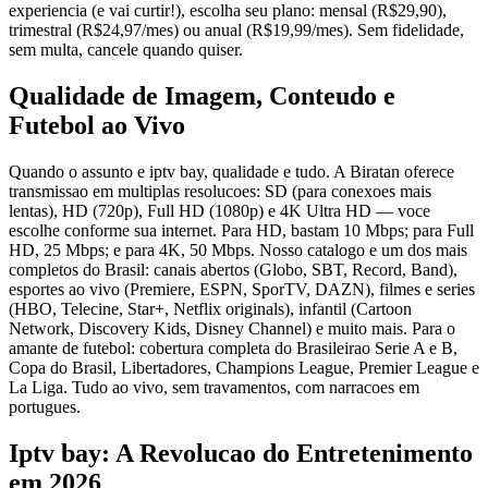
experiencia (e vai curtir!), escolha seu plano: mensal (R$29,90),
trimestral (R$24,97/mes) ou anual (R$19,99/mes). Sem fidelidade,
sem multa, cancele quando quiser.
Qualidade de Imagem, Conteudo e
Futebol ao Vivo
Quando o assunto e iptv bay, qualidade e tudo. A Biratan oferece
transmissao em multiplas resolucoes: SD (para conexoes mais
lentas), HD (720p), Full HD (1080p) e 4K Ultra HD — voce
escolhe conforme sua internet. Para HD, bastam 10 Mbps; para Full
HD, 25 Mbps; e para 4K, 50 Mbps. Nosso catalogo e um dos mais
completos do Brasil: canais abertos (Globo, SBT, Record, Band),
esportes ao vivo (Premiere, ESPN, SporTV, DAZN), filmes e series
(HBO, Telecine, Star+, Netflix originals), infantil (Cartoon
Network, Discovery Kids, Disney Channel) e muito mais. Para o
amante de futebol: cobertura completa do Brasileirao Serie A e B,
Copa do Brasil, Libertadores, Champions League, Premier League e
La Liga. Tudo ao vivo, sem travamentos, com narracoes em
portugues.
Iptv bay: A Revolucao do Entretenimento
em 2026