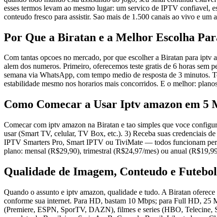
esses termos levam ao mesmo lugar: um servico de IPTV confiavel, es
conteudo fresco para assistir. Sao mais de 1.500 canais ao vivo e u
Por Que a Biratan e a Melhor Escolha Pa
Com tantas opcoes no mercado, por que escolher a Biratan para iptv a
alem dos numeros. Primeiro, oferecemos teste gratis de 6 horas sem p
semana via WhatsApp, com tempo medio de resposta de 3 minutos. Terc
estabilidade mesmo nos horarios mais concorridos. E o melhor: plan
Como Comecar a Usar Iptv amazon em 5 
Comecar com iptv amazon na Biratan e tao simples que voce configura
usar (Smart TV, celular, TV Box, etc.). 3) Receba suas credenciais 
IPTV Smarters Pro, Smart IPTV ou TiviMate — todos funcionam perfeitam
plano: mensal (R$29,90), trimestral (R$24,97/mes) ou anual (R$19,99
Qualidade de Imagem, Conteudo e Futebol
Quando o assunto e iptv amazon, qualidade e tudo. A Biratan oferec
conforme sua internet. Para HD, bastam 10 Mbps; para Full HD, 25 M
(Premiere, ESPN, SporTV, DAZN), filmes e series (HBO, Telecine, Sta