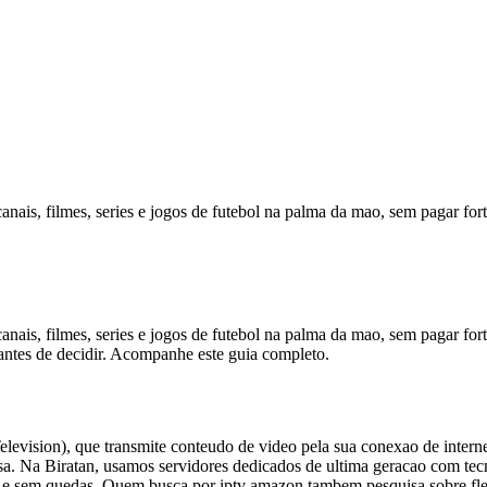
canais, filmes, series e jogos de futebol na palma da mao, sem pagar fo
canais, filmes, series e jogos de futebol na palma da mao, sem pagar f
r antes de decidir. Acompanhe este guia completo.
elevision), que transmite conteudo de video pela sua conexao de interne
a. Na Biratan, usamos servidores dedicados de ultima geracao com tecn
 e sem quedas. Quem busca por iptv amazon tambem pesquisa sobre flex ip