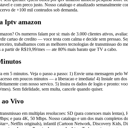
tavel e com preco justo. Nosso catalogo e atualizado semanalmente com
m acervo de +100 mil conteudos sob demanda.
ra Iptv amazon
mazon? Os numeros falam por si: mais de 3.000 clientes ativos, avaliac
edir cartao de credito — voce testa com calma e decide sem pressao. Se
eiro, trabalhamos com as melhores tecnologias de transmissao do merc
os a partir de R$19,99/mes — ate 80% mais barato que TV a cabo.
Minutos
 em 5 minutos. Veja o passo a passo: 1) Envie uma mensagem pelo What
de acesso em poucos minutos — a liberacao e imediata! 4) Instale um 
ente com nosso servico. 5) Insira os dados de login e pronto: voce ja e
/mes). Sem fidelidade, sem multa, cancele quando quiser.
 ao Vivo
e transmissao em multiplas resolucoes: SD (para conexoes mais lentas
bps; e para 4K, 50 Mbps. Nosso catalogo e um dos mais completos do B
r+, Netflix originals), infantil (Cartoon Network, Discovery Kids, Di