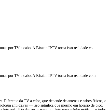
rtunas por TV a cabo. A Biratan IPTV torna isso realidade co
...
ortunas por TV a cabo. A Biratan IPTV torna isso realidade com
t. Diferente da TV a cabo, que depende de antenas e cabos fisicos, o
ologia anti-travas — isso significa que mesmo em horario de pico,
tv apk, lista de canais para iptv, iptv para celular grátis — e todos