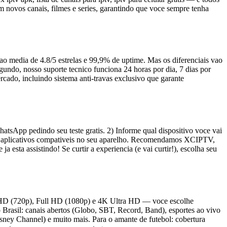
 novos canais, filmes e series, garantindo que voce sempre tenha
ao media de 4.8/5 estrelas e 99,9% de uptime. Mas os diferenciais vao
gundo, nosso suporte tecnico funciona 24 horas por dia, 7 dias por
ado, incluindo sistema anti-travas exclusivo que garante
sApp pedindo seu teste gratis. 2) Informe qual dispositivo voce vai
dos aplicativos compativeis no seu aparelho. Recomendamos XCIPTV,
sta assistindo! Se curtir a experiencia (e vai curtir!), escolha seu
), HD (720p), Full HD (1080p) e 4K Ultra HD — voce escolhe
rasil: canais abertos (Globo, SBT, Record, Band), esportes ao vivo
sney Channel) e muito mais. Para o amante de futebol: cobertura