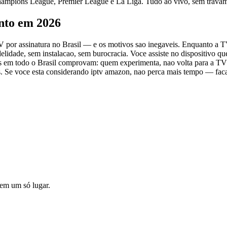
 Champions League, Premier League e La Liga. Tudo ao vivo, sem trava
nto em 2026
V por assinatura no Brasil — e os motivos sao inegaveis. Enquanto a T
lidade, sem instalacao, sem burocracia. Voce assiste no dispositivo q
os em todo o Brasil comprovam: quem experimenta, nao volta para a TV
os. Se voce esta considerando iptv amazon, nao perca mais tempo — fac
o em um só lugar.