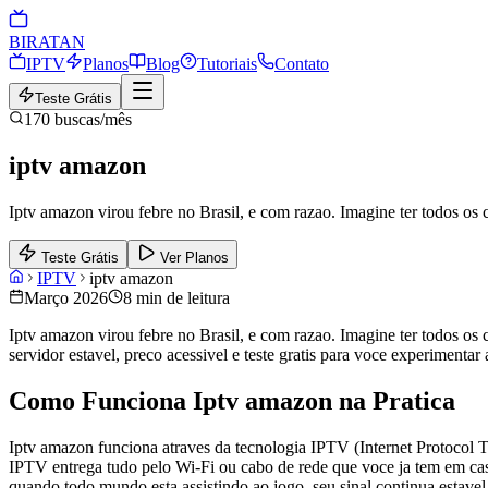
BIRA
TAN
IPTV
Planos
Blog
Tutoriais
Contato
Teste Grátis
170
buscas/mês
iptv amazon
Iptv amazon virou febre no Brasil, e com razao. Imagine ter todos os 
Teste Grátis
Ver Planos
IPTV
iptv amazon
Março 2026
8 min de leitura
Iptv amazon virou febre no Brasil, e com razao. Imagine ter todos os 
servidor estavel, preco acessivel e teste gratis para voce experimenta
Como Funciona Iptv amazon na Pratica
Iptv amazon funciona atraves da tecnologia IPTV (Internet Protocol T
IPTV entrega tudo pelo Wi-Fi ou cabo de rede que voce ja tem em cas
quando todo mundo esta assistindo ao jogo, seu sinal continua estavel