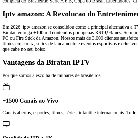
completa do Brasileirao Serie A e B, Copa do Brasil, Libertadores,
Iptv amazon: A Revolucao do Entretenime
Em 2026, iptv amazon se consolidou como a principal alternativa a T
Biratan entrega +100 mil conteudos por apenas R$19,99/mes. Sem fide
PC ou Fire Stick da Amazon. Nossos mais de 3.000 clientes satisfeit
filmes em cartaz, series de lancamento e eventos esportivos exclusiv
que cabe no seu bolso.
Vantagens da Biratan IPTV
Por que somos a escolha de milhares de brasileiros
+1500 Canais ao Vivo
Canais abertos, esportes, filmes, séries, infantil e internacionais. Tud