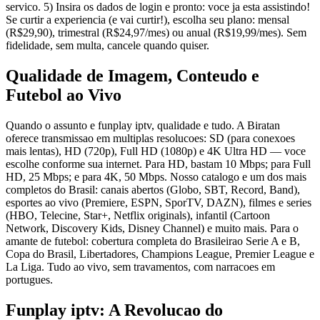
servico. 5) Insira os dados de login e pronto: voce ja esta assistindo!
Se curtir a experiencia (e vai curtir!), escolha seu plano: mensal
(R$29,90), trimestral (R$24,97/mes) ou anual (R$19,99/mes). Sem
fidelidade, sem multa, cancele quando quiser.
Qualidade de Imagem, Conteudo e
Futebol ao Vivo
Quando o assunto e funplay iptv, qualidade e tudo. A Biratan
oferece transmissao em multiplas resolucoes: SD (para conexoes
mais lentas), HD (720p), Full HD (1080p) e 4K Ultra HD — voce
escolhe conforme sua internet. Para HD, bastam 10 Mbps; para Full
HD, 25 Mbps; e para 4K, 50 Mbps. Nosso catalogo e um dos mais
completos do Brasil: canais abertos (Globo, SBT, Record, Band),
esportes ao vivo (Premiere, ESPN, SporTV, DAZN), filmes e series
(HBO, Telecine, Star+, Netflix originals), infantil (Cartoon
Network, Discovery Kids, Disney Channel) e muito mais. Para o
amante de futebol: cobertura completa do Brasileirao Serie A e B,
Copa do Brasil, Libertadores, Champions League, Premier League e
La Liga. Tudo ao vivo, sem travamentos, com narracoes em
portugues.
Funplay iptv: A Revolucao do