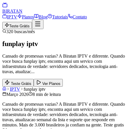
BIRA
TAN
IPTV
Planos
Blog
Tutoriais
Contato
Teste Grátis
320
buscas/mês
funplay iptv
Cansado de promessas vazias? A Biratan IPTV e diferente. Quando
voce busca funplay iptv, encontra aqui um servico com
infraestrutura de verdade: servidores dedicados, tecnologia anti-
travas, atualizac
...
Teste Grátis
Ver Planos
IPTV
funplay iptv
Março 2026
8 min de leitura
Cansado de promessas vazias? A Biratan IPTV e diferente. Quando
voce busca funplay iptv, encontra aqui um servico com
infraestrutura de verdade: servidores dedicados, tecnologia anti-
travas, atualizacao semanal da lista e suporte que responde em
minutos. Mais de 3.000 brasileiros ja confiam na gente. Teste gratis