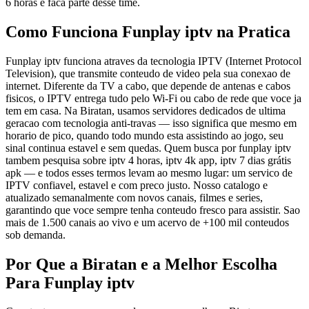
6 horas e faca parte desse time.
Como Funciona Funplay iptv na Pratica
Funplay iptv funciona atraves da tecnologia IPTV (Internet Protocol
Television), que transmite conteudo de video pela sua conexao de
internet. Diferente da TV a cabo, que depende de antenas e cabos
fisicos, o IPTV entrega tudo pelo Wi-Fi ou cabo de rede que voce ja
tem em casa. Na Biratan, usamos servidores dedicados de ultima
geracao com tecnologia anti-travas — isso significa que mesmo em
horario de pico, quando todo mundo esta assistindo ao jogo, seu
sinal continua estavel e sem quedas. Quem busca por funplay iptv
tambem pesquisa sobre iptv 4 horas, iptv 4k app, iptv 7 dias grátis
apk — e todos esses termos levam ao mesmo lugar: um servico de
IPTV confiavel, estavel e com preco justo. Nosso catalogo e
atualizado semanalmente com novos canais, filmes e series,
garantindo que voce sempre tenha conteudo fresco para assistir. Sao
mais de 1.500 canais ao vivo e um acervo de +100 mil conteudos
sob demanda.
Por Que a Biratan e a Melhor Escolha
Para Funplay iptv