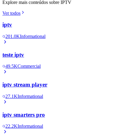
Explore mais conteúdos sobre IPTV
Ver todos
iptv
201.0K
Informational
teste iptv
49.5K
Commercial
iptv stream player
27.1K
Informational
iptv smarters pro
22.2K
Informational