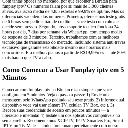
Com tantas opcoes no mercado, por que escolher a Biratan para
funplay iptv? Os numeros falam por si: mais de 3.000 clientes
ativos, avaliacao media de 4.8/5 estrelas e 99,9% de uptime. Mas os
diferenciais vao alem dos numeros. Primeiro, oferecemos teste gratis
de 6 horas sem pedir cartao de credito — voce testa com calma e
decide sem pressao. Segundo, nosso suporte tecnico funciona 24
horas por dia, 7 dias por semana via WhatsApp, com tempo medio
de resposta de 3 minutos. Terceiro, trabalhamos com as melhores
tecnologias de transmissao do mercado, incluindo sistema anti-travas
exclusivo que garante estabilidade mesmo nos horarios mais
concorridos. E o melhor: planos a partir de R$19,99/mes — ate 80%
mais barato que TV a cabo.
Como Comecar a Usar Funplay iptv em 5
Minutos
Comecar com funplay iptv na Biratan e tao simples que voce
configura em 5 minutos. Veja o passo a passo: 1) Envie uma
mensagem pelo WhatsApp pedindo seu teste gratis. 2) Informe qual
dispositivo voce vai usar (Smart TV, celular, TV Box, etc.). 3)
Receba suas credenciais de acesso em poucos minutos — a
liberacao e imediata! 4) Instale um dos aplicativos compativeis no
seu aparelho. Recomendamos XCIPTV, IPTV Smarters Pro, Smart
IPTV ou TiviMate — todos funcionam perfeitamente com nosso