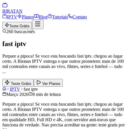
BIRA
TAN
IPTV
Planos
Blog
Tutoriais
Contato
Teste Grátis
260
buscas/mês
fast iptv
Prepare a pipoca! Se voce esta buscando fast iptv, chegou ao lugar
certo. A Biratan IPTV entrega o que outros prometem: mais de 100
mil conteudos entre canais ao vivo, filmes, series e futebol — tudo
...
Teste Grátis
Ver Planos
IPTV
fast iptv
Março 2026
8 min de leitura
Prepare a pipoca! Se voce esta buscando fast iptv, chegou ao lugar
certo. A Biratan IPTV entrega o que outros prometem: mais de 100
mil conteudos entre canais ao vivo, filmes, series e futebol — tudo
em qualidade HD, Full HD e 4K, com servidor anti-travas que
funciona de verdade. Nao precisa acreditar na gente: teste gratis por