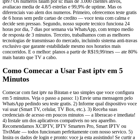
iptv? Os numeros falam por si: mais de 3.000 clientes ativos,
avaliacao media de 4.8/5 estrelas e 99,9% de uptime. Mas os
diferenciais vao alem dos numeros. Primeiro, oferecemos teste gratis
de 6 horas sem pedir cartao de credito — voce testa com calma e
decide sem pressao. Segundo, nosso suporte tecnico funciona 24
horas por dia, 7 dias por semana via WhatsApp, com tempo medio
de resposta de 3 minutos. Terceiro, trabalhamos com as melhores
tecnologias de transmissao do mercado, incluindo sistema anti-travas
exclusivo que garante estabilidade mesmo nos horarios mais
concorridos. E o melhor: planos a partir de R$19,99/mes — ate 80%
mais barato que TV a cabo.
Como Comecar a Usar Fast iptv em 5
Minutos
Comecar com fast iptv na Biratan e tao simples que voce configura
em 5 minutos. Veja o passo a passo: 1) Envie uma mensagem pelo
WhatsApp pedindo seu teste gratis. 2) Informe qual dispositivo voce
vai usar (Smart TV, celular, TV Box, etc.). 3) Receba suas
credenciais de acesso em poucos minutos — a liberacao e imediata!
4) Instale um dos aplicativos compativeis no seu aparelho.
Recomendamos XCIPTV, IPTV Smarters Pro, Smart IPTV ou
TiviMate — todos funcionam perfeitamente com nosso servico. 5)
Insira os dados de login e pronto: voce ja esta assistindo! Se curtir a