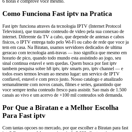
6 horas e comprove voce mesmo.
Como Funciona Fast iptv na Pratica
Fast iptv funciona atraves da tecnologia IPTV (Internet Protocol
Television), que transmite conteudo de video pela sua conexao de
internet. Diferente da TV a cabo, que depende de antenas e cabos
fisicos, o IPTV entrega tudo pelo Wi-Fi ou cabo de rede que voce ja
tem em casa. Na Biratan, usamos servidores dedicados de ultima
geracao com tecnologia anti-travas — isso significa que mesmo em
horario de pico, quando todo mundo esta assistindo ao jogo, seu
sinal continua estavel e sem quedas. Quem busca por fast iptv
tambem pesquisa sobre h8 iptv, iptv smarts pro, iptv channel — e
todos esses termos levam ao mesmo lugar: um servico de IPTV
confiavel, estavel e com preco justo. Nosso catalogo e atualizado
semanalmente com novos canais, filmes e series, garantindo que
voce sempre tenha conteudo fresco para assistir. Sao mais de 1.500
canais ao vivo e um acervo de +100 mil conteudos sob demanda.
Por Que a Biratan e a Melhor Escolha
Para Fast iptv
Com tantas opcoes no mercado, por que escolher a Biratan para fast