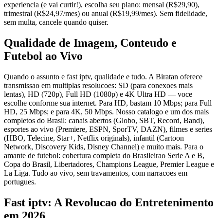
experiencia (e vai curtir!), escolha seu plano: mensal (R$29,90),
trimestral (R$24,97/mes) ou anual (R$19,99/mes). Sem fidelidade,
sem multa, cancele quando quiser.
Qualidade de Imagem, Conteudo e
Futebol ao Vivo
Quando o assunto e fast iptv, qualidade e tudo. A Biratan oferece
transmissao em multiplas resolucoes: SD (para conexoes mais
lentas), HD (720p), Full HD (1080p) e 4K Ultra HD — voce
escolhe conforme sua internet. Para HD, bastam 10 Mbps; para Full
HD, 25 Mbps; e para 4K, 50 Mbps. Nosso catalogo e um dos mais
completos do Brasil: canais abertos (Globo, SBT, Record, Band),
esportes ao vivo (Premiere, ESPN, SporTV, DAZN), filmes e series
(HBO, Telecine, Star+, Netflix originals), infantil (Cartoon
Network, Discovery Kids, Disney Channel) e muito mais. Para o
amante de futebol: cobertura completa do Brasileirao Serie A e B,
Copa do Brasil, Libertadores, Champions League, Premier League e
La Liga. Tudo ao vivo, sem travamentos, com narracoes em
portugues.
Fast iptv: A Revolucao do Entretenimento
em 2026