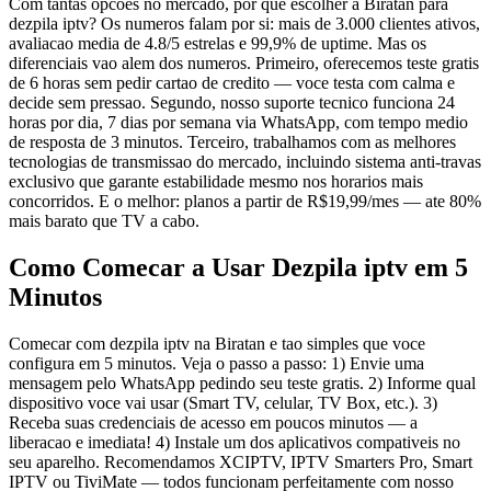
Com tantas opcoes no mercado, por que escolher a Biratan para
dezpila iptv? Os numeros falam por si: mais de 3.000 clientes ativos,
avaliacao media de 4.8/5 estrelas e 99,9% de uptime. Mas os
diferenciais vao alem dos numeros. Primeiro, oferecemos teste gratis
de 6 horas sem pedir cartao de credito — voce testa com calma e
decide sem pressao. Segundo, nosso suporte tecnico funciona 24
horas por dia, 7 dias por semana via WhatsApp, com tempo medio
de resposta de 3 minutos. Terceiro, trabalhamos com as melhores
tecnologias de transmissao do mercado, incluindo sistema anti-travas
exclusivo que garante estabilidade mesmo nos horarios mais
concorridos. E o melhor: planos a partir de R$19,99/mes — ate 80%
mais barato que TV a cabo.
Como Comecar a Usar Dezpila iptv em 5
Minutos
Comecar com dezpila iptv na Biratan e tao simples que voce
configura em 5 minutos. Veja o passo a passo: 1) Envie uma
mensagem pelo WhatsApp pedindo seu teste gratis. 2) Informe qual
dispositivo voce vai usar (Smart TV, celular, TV Box, etc.). 3)
Receba suas credenciais de acesso em poucos minutos — a
liberacao e imediata! 4) Instale um dos aplicativos compativeis no
seu aparelho. Recomendamos XCIPTV, IPTV Smarters Pro, Smart
IPTV ou TiviMate — todos funcionam perfeitamente com nosso