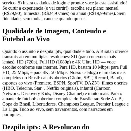
servico. 5) Insira os dados de login e pronto: voce ja esta assistindo!
Se curtir a experiencia (e vai curtir!), escolha seu plano: mensal
(R$29,90), trimestral (R$24,97/mes) ou anual (R$19,99/mes). Sem
fidelidade, sem multa, cancele quando quiser.
Qualidade de Imagem, Conteudo e
Futebol ao Vivo
Quando o assunto e dezpila iptv, qualidade e tudo. A Biratan oferece
transmissao em multiplas resolucoes: SD (para conexoes mais
lentas), HD (720p), Full HD (1080p) e 4K Ultra HD — voce
escolhe conforme sua internet. Para HD, bastam 10 Mbps; para Full
HD, 25 Mbps; e para 4K, 50 Mbps. Nosso catalogo e um dos mais
completos do Brasil: canais abertos (Globo, SBT, Record, Band),
esportes ao vivo (Premiere, ESPN, SporTV, DAZN), filmes e series
(HBO, Telecine, Star+, Netflix originals), infantil (Cartoon
Network, Discovery Kids, Disney Channel) e muito mais. Para o
amante de futebol: cobertura completa do Brasileirao Serie A e B,
Copa do Brasil, Libertadores, Champions League, Premier League e
La Liga. Tudo ao vivo, sem travamentos, com narracoes em
portugues.
Dezpila iptv: A Revolucao do