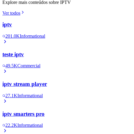
Explore mais conteúdos sobre IPTV
Ver todos
iptv
201.0K
Informational
teste iptv
49.5K
Commercial
iptv stream player
27.1K
Informational
iptv smarters pro
22.2K
Informational