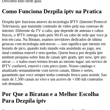
Descubra tudo neste guia.
Como Funciona Dezpila iptv na Pratica
Dezpila iptv funciona atraves da tecnologia IPTV (Internet Protocol
Television), que transmite conteudo de video pela sua conexao de
internet. Diferente da TV a cabo, que depende de antenas e cabos
fisicos, o IPTV entrega tudo pelo Wi-Fi ou cabo de rede que voce ja
tem em casa. Na Biratan, usamos servidores dedicados de ultima
geracao com tecnologia anti-travas — isso significa que mesmo em
horario de pico, quando todo mundo esta assistindo ao jogo, seu
sinal continua estavel e sem quedas. Quem busca por dezpila iptv
tambem pesquisa sobre lista de canais iptv gratis, iptv now, iptv pro
ativar — e todos esses termos levam ao mesmo lugar: um servico de
IPTV confiavel, estavel e com preco justo. Nosso catalogo e
atualizado semanalmente com novos canais, filmes e series,
garantindo que voce sempre tenha conteudo fresco para assistir. Sao
mais de 1.500 canais ao vivo e um acervo de +100 mil conteudos
sob demanda.
Por Que a Biratan e a Melhor Escolha
Para Dezpila iptv