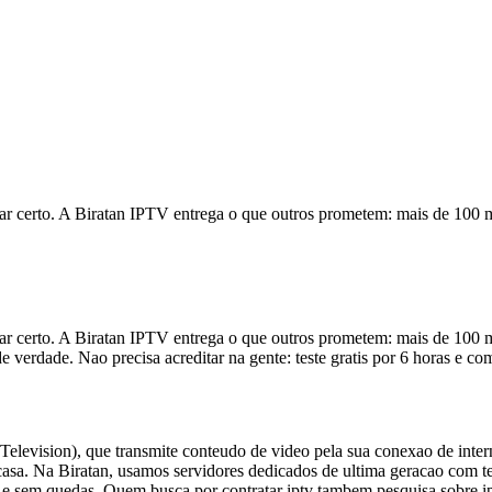
gar certo. A Biratan IPTV entrega o que outros prometem: mais de 100 mi
gar certo. A Biratan IPTV entrega o que outros prometem: mais de 100 mi
 verdade. Nao precisa acreditar na gente: teste gratis por 6 horas e 
 Television), que transmite conteudo de video pela sua conexao de inter
asa. Na Biratan, usamos servidores dedicados de ultima geracao com te
l e sem quedas. Quem busca por contratar iptv tambem pesquisa sobre ipt