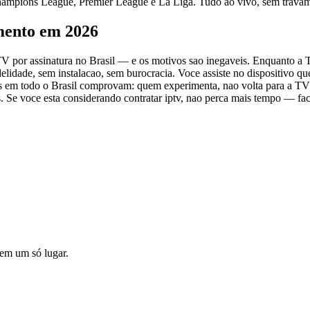
 Champions League, Premier League e La Liga. Tudo ao vivo, sem trava
mento em 2026
 TV por assinatura no Brasil — e os motivos sao inegaveis. Enquanto a
lidade, sem instalacao, sem burocracia. Voce assiste no dispositivo q
os em todo o Brasil comprovam: quem experimenta, nao volta para a TV
s. Se voce esta considerando contratar iptv, nao perca mais tempo — fa
o em um só lugar.