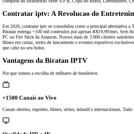
completa do Brasileirao Serie A e B, Copa do Brasil, Libertadores,
Contratar iptv: A Revolucao do Entreteni
Em 2026, contratar iptv se consolidou como a principal alternativa a
Biratan entrega +100 mil conteudos por apenas R$19,99/mes. Sem fide
PC ou Fire Stick da Amazon. Nossos mais de 3.000 clientes satisfeit
filmes em cartaz, series de lancamento e eventos esportivos exclusivo
que cabe no seu bolso.
Vantagens da Biratan IPTV
Por que somos a escolha de milhares de brasileiros
+1500 Canais ao Vivo
Canais abertos, esportes, filmes, séries, infantil e internacionais. Tud