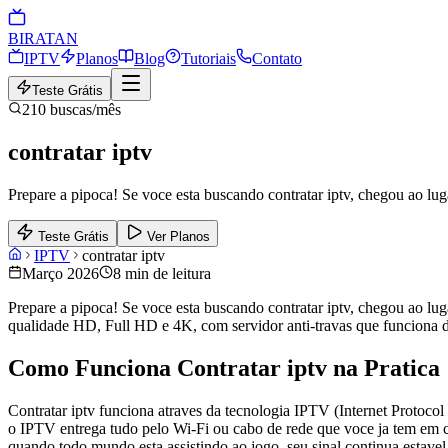
BIRA
TAN
IPTV
Planos
Blog
Tutoriais
Contato
Teste Grátis
210
buscas/mês
contratar iptv
Prepare a pipoca! Se voce esta buscando contratar iptv, chegou ao lu
Teste Grátis
Ver Planos
IPTV
contratar iptv
Março 2026
8 min de leitura
Prepare a pipoca! Se voce esta buscando contratar iptv, chegou ao lu
qualidade HD, Full HD e 4K, com servidor anti-travas que funciona de
Como Funciona Contratar iptv na Pratica
Contratar iptv funciona atraves da tecnologia IPTV (Internet Protocol
o IPTV entrega tudo pelo Wi-Fi ou cabo de rede que voce ja tem em c
quando todo mundo esta assistindo ao jogo, seu sinal continua estave