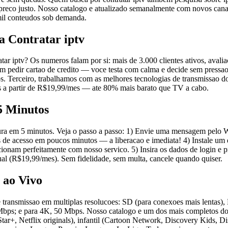
reco justo. Nosso catalogo e atualizado semanalmente com novos canais
 mil conteudos sob demanda.
a Contratar iptv
ar iptv? Os numeros falam por si: mais de 3.000 clientes ativos, avalia
em pedir cartao de credito — voce testa com calma e decide sem pressao
Terceiro, trabalhamos com as melhores tecnologias de transmissao do 
os a partir de R$19,99/mes — ate 80% mais barato que TV a cabo.
5 Minutos
ura em 5 minutos. Veja o passo a passo: 1) Envie uma mensagem pelo Wh
ais de acesso em poucos minutos — a liberacao e imediata! 4) Instale u
perfeitamente com nosso servico. 5) Insira os dados de login e pronto:
ual (R$19,99/mes). Sem fidelidade, sem multa, cancele quando quiser.
 ao Vivo
ece transmissao em multiplas resolucoes: SD (para conexoes mais lent
bps; e para 4K, 50 Mbps. Nosso catalogo e um dos mais completos do B
r+, Netflix originals), infantil (Cartoon Network, Discovery Kids, Di