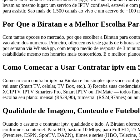
levam ao mesmo lugar: um servico de IPTV confiavel, estavel e com p
para assistir. Sao mais de 1.500 canais ao vivo e um acervo de +100
Por Que a Biratan e a Melhor Escolha Par
Com tantas opcoes no mercado, por que escolher a Biratan para contrat
vao alem dos numeros. Primeiro, oferecemos teste gratis de 6 horas s
por semana via WhatsApp, com tempo medio de resposta de 3 minutos. 
estabilidade mesmo nos horarios mais concorridos. E o melhor: plan
Como Comecar a Usar Contratar iptv em 
Comecar com contratar iptv na Biratan e tao simples que voce config
vai usar (Smart TV, celular, TV Box, etc.). 3) Receba suas credenci
XCIPTV, IPTV Smarters Pro, Smart IPTV ou TiviMate — todos funcionam 
escolha seu plano: mensal (R$29,90), trimestral (R$24,97/mes) ou an
Qualidade de Imagem, Conteudo e Futebol
Quando o assunto e contratar iptv, qualidade e tudo. A Biratan ofer
conforme sua internet. Para HD, bastam 10 Mbps; para Full HD, 25 M
(Premiere, ESPN, SporTV, DAZN), filmes e series (HBO, Telecine, Sta