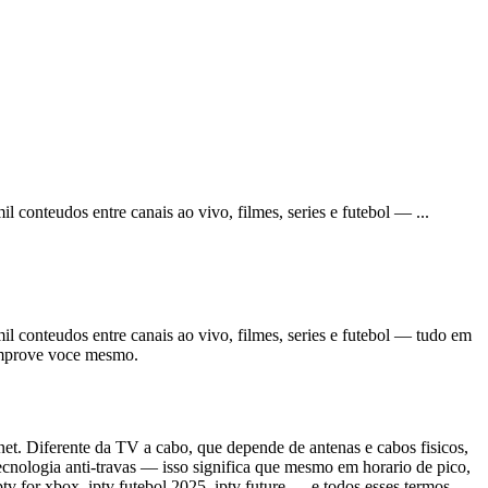
l conteudos entre canais ao vivo, filmes, series e futebol —
...
l conteudos entre canais ao vivo, filmes, series e futebol — tudo em
comprove voce mesmo.
net. Diferente da TV a cabo, que depende de antenas e cabos fisicos,
cnologia anti-travas — isso significa que mesmo em horario de pico,
v for xbox, iptv futebol 2025, iptv future — e todos esses termos