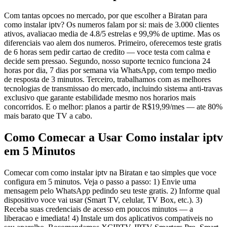
Com tantas opcoes no mercado, por que escolher a Biratan para
como instalar iptv? Os numeros falam por si: mais de 3.000 clientes
ativos, avaliacao media de 4.8/5 estrelas e 99,9% de uptime. Mas os
diferenciais vao alem dos numeros. Primeiro, oferecemos teste gratis
de 6 horas sem pedir cartao de credito — voce testa com calma e
decide sem pressao. Segundo, nosso suporte tecnico funciona 24
horas por dia, 7 dias por semana via WhatsApp, com tempo medio
de resposta de 3 minutos. Terceiro, trabalhamos com as melhores
tecnologias de transmissao do mercado, incluindo sistema anti-travas
exclusivo que garante estabilidade mesmo nos horarios mais
concorridos. E o melhor: planos a partir de R$19,99/mes — ate 80%
mais barato que TV a cabo.
Como Comecar a Usar Como instalar iptv
em 5 Minutos
Comecar com como instalar iptv na Biratan e tao simples que voce
configura em 5 minutos. Veja o passo a passo: 1) Envie uma
mensagem pelo WhatsApp pedindo seu teste gratis. 2) Informe qual
dispositivo voce vai usar (Smart TV, celular, TV Box, etc.). 3)
Receba suas credenciais de acesso em poucos minutos — a
liberacao e imediata! 4) Instale um dos aplicativos compativeis no