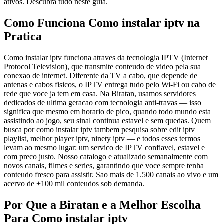
ativos. Descubra tudo neste guia.
Como Funciona Como instalar iptv na
Pratica
Como instalar iptv funciona atraves da tecnologia IPTV (Internet
Protocol Television), que transmite conteudo de video pela sua
conexao de internet. Diferente da TV a cabo, que depende de
antenas e cabos fisicos, o IPTV entrega tudo pelo Wi-Fi ou cabo de
rede que voce ja tem em casa. Na Biratan, usamos servidores
dedicados de ultima geracao com tecnologia anti-travas — isso
significa que mesmo em horario de pico, quando todo mundo esta
assistindo ao jogo, seu sinal continua estavel e sem quedas. Quem
busca por como instalar iptv tambem pesquisa sobre edit iptv
playlist, melhor player iptv, ninety iptv — e todos esses termos
levam ao mesmo lugar: um servico de IPTV confiavel, estavel e
com preco justo. Nosso catalogo e atualizado semanalmente com
novos canais, filmes e series, garantindo que voce sempre tenha
conteudo fresco para assistir. Sao mais de 1.500 canais ao vivo e um
acervo de +100 mil conteudos sob demanda.
Por Que a Biratan e a Melhor Escolha
Para Como instalar iptv