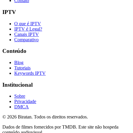
Contato
IPTV
O que é IPTV
IPTV é Legal?
Canais IPTV
Comparativo
Conteúdo
Blog
Tutoriais
Keywords IPTV
Institucional
Sobre
Privacidade
DMCA
©
2026
Biratan. Todos os direitos reservados.
Dados de filmes fornecidos por TMDB. Este site não hospeda
conteúdo audiovisual.