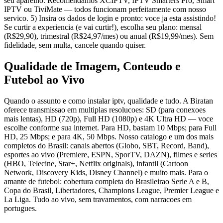
seu aparelho. Recomendamos XCIPTV, IPTV Smarters Pro, Smart
IPTV ou TiviMate — todos funcionam perfeitamente com nosso
servico. 5) Insira os dados de login e pronto: voce ja esta assistindo!
Se curtir a experiencia (e vai curtir!), escolha seu plano: mensal
(R$29,90), trimestral (R$24,97/mes) ou anual (R$19,99/mes). Sem
fidelidade, sem multa, cancele quando quiser.
Qualidade de Imagem, Conteudo e
Futebol ao Vivo
Quando o assunto e como instalar iptv, qualidade e tudo. A Biratan
oferece transmissao em multiplas resolucoes: SD (para conexoes
mais lentas), HD (720p), Full HD (1080p) e 4K Ultra HD — voce
escolhe conforme sua internet. Para HD, bastam 10 Mbps; para Full
HD, 25 Mbps; e para 4K, 50 Mbps. Nosso catalogo e um dos mais
completos do Brasil: canais abertos (Globo, SBT, Record, Band),
esportes ao vivo (Premiere, ESPN, SporTV, DAZN), filmes e series
(HBO, Telecine, Star+, Netflix originals), infantil (Cartoon
Network, Discovery Kids, Disney Channel) e muito mais. Para o
amante de futebol: cobertura completa do Brasileirao Serie A e B,
Copa do Brasil, Libertadores, Champions League, Premier League e
La Liga. Tudo ao vivo, sem travamentos, com narracoes em
portugues.