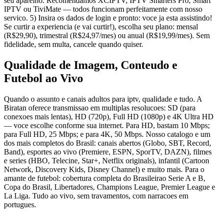
seu aparelho. Recomendamos XCIPTV, IPTV Smarters Pro, Smart
IPTV ou TiviMate — todos funcionam perfeitamente com nosso
servico. 5) Insira os dados de login e pronto: voce ja esta assistindo!
Se curtir a experiencia (e vai curtir!), escolha seu plano: mensal
(R$29,90), trimestral (R$24,97/mes) ou anual (R$19,99/mes). Sem
fidelidade, sem multa, cancele quando quiser.
Qualidade de Imagem, Conteudo e
Futebol ao Vivo
Quando o assunto e canais adultos para iptv, qualidade e tudo. A
Biratan oferece transmissao em multiplas resolucoes: SD (para
conexoes mais lentas), HD (720p), Full HD (1080p) e 4K Ultra HD
— voce escolhe conforme sua internet. Para HD, bastam 10 Mbps;
para Full HD, 25 Mbps; e para 4K, 50 Mbps. Nosso catalogo e um
dos mais completos do Brasil: canais abertos (Globo, SBT, Record,
Band), esportes ao vivo (Premiere, ESPN, SporTV, DAZN), filmes
e series (HBO, Telecine, Star+, Netflix originals), infantil (Cartoon
Network, Discovery Kids, Disney Channel) e muito mais. Para o
amante de futebol: cobertura completa do Brasileirao Serie A e B,
Copa do Brasil, Libertadores, Champions League, Premier League e
La Liga. Tudo ao vivo, sem travamentos, com narracoes em
portugues.