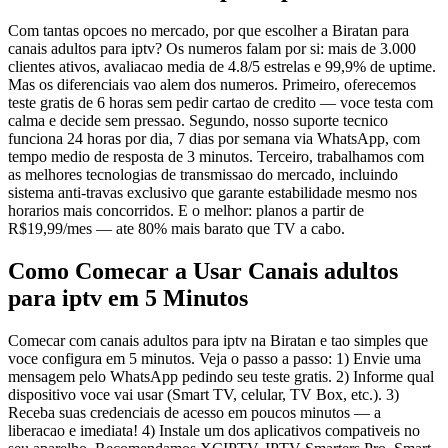
Com tantas opcoes no mercado, por que escolher a Biratan para
canais adultos para iptv? Os numeros falam por si: mais de 3.000
clientes ativos, avaliacao media de 4.8/5 estrelas e 99,9% de uptime.
Mas os diferenciais vao alem dos numeros. Primeiro, oferecemos
teste gratis de 6 horas sem pedir cartao de credito — voce testa com
calma e decide sem pressao. Segundo, nosso suporte tecnico
funciona 24 horas por dia, 7 dias por semana via WhatsApp, com
tempo medio de resposta de 3 minutos. Terceiro, trabalhamos com
as melhores tecnologias de transmissao do mercado, incluindo
sistema anti-travas exclusivo que garante estabilidade mesmo nos
horarios mais concorridos. E o melhor: planos a partir de
R$19,99/mes — ate 80% mais barato que TV a cabo.
Como Comecar a Usar Canais adultos
para iptv em 5 Minutos
Comecar com canais adultos para iptv na Biratan e tao simples que
voce configura em 5 minutos. Veja o passo a passo: 1) Envie uma
mensagem pelo WhatsApp pedindo seu teste gratis. 2) Informe qual
dispositivo voce vai usar (Smart TV, celular, TV Box, etc.). 3)
Receba suas credenciais de acesso em poucos minutos — a
liberacao e imediata! 4) Instale um dos aplicativos compativeis no