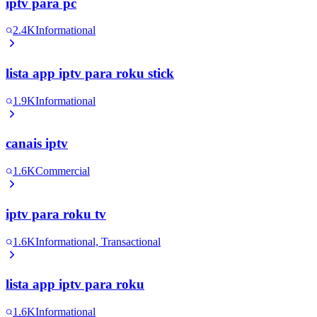
iptv para pc
2.4K
Informational
lista app iptv para roku stick
1.9K
Informational
canais iptv
1.6K
Commercial
iptv para roku tv
1.6K
Informational, Transactional
lista app iptv para roku
1.6K
Informational