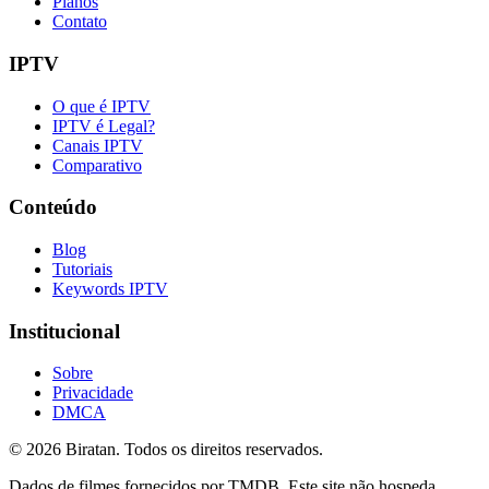
Planos
Contato
IPTV
O que é IPTV
IPTV é Legal?
Canais IPTV
Comparativo
Conteúdo
Blog
Tutoriais
Keywords IPTV
Institucional
Sobre
Privacidade
DMCA
©
2026
Biratan. Todos os direitos reservados.
Dados de filmes fornecidos por TMDB. Este site não hospeda