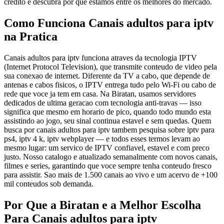
credito e descubra por que estamos entre os melhores do mercado.
Como Funciona Canais adultos para iptv
na Pratica
Canais adultos para iptv funciona atraves da tecnologia IPTV
(Internet Protocol Television), que transmite conteudo de video pela
sua conexao de internet. Diferente da TV a cabo, que depende de
antenas e cabos fisicos, o IPTV entrega tudo pelo Wi-Fi ou cabo de
rede que voce ja tem em casa. Na Biratan, usamos servidores
dedicados de ultima geracao com tecnologia anti-travas — isso
significa que mesmo em horario de pico, quando todo mundo esta
assistindo ao jogo, seu sinal continua estavel e sem quedas. Quem
busca por canais adultos para iptv tambem pesquisa sobre iptv para
ps4, iptv 4 k, iptv webplayer — e todos esses termos levam ao
mesmo lugar: um servico de IPTV confiavel, estavel e com preco
justo. Nosso catalogo e atualizado semanalmente com novos canais,
filmes e series, garantindo que voce sempre tenha conteudo fresco
para assistir. Sao mais de 1.500 canais ao vivo e um acervo de +100
mil conteudos sob demanda.
Por Que a Biratan e a Melhor Escolha
Para Canais adultos para iptv